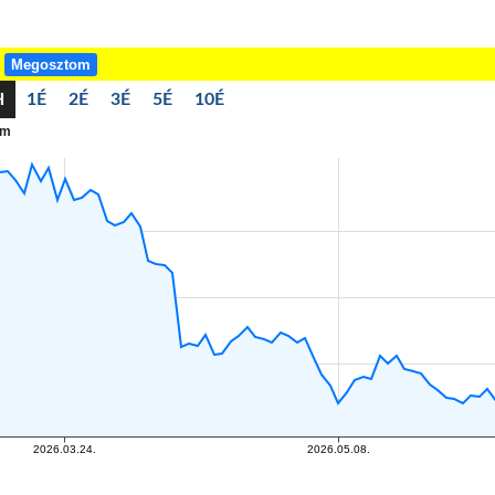
!
Megosztom
H
1É
2É
3É
5É
10É