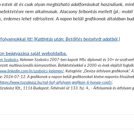
n estek át és csak olyan megbízható adatforrásokat használunk, min
 befektetésre nem alkalmasak. Alacsony felbontás mellett (pl.: mobil
k, érdemes lehet ráfrissíteni. A napon belüli grafikonok általában b
folyamokkal itt!
(Kattintás után: Betöltés beépített adatból.)
kon beágyazása saját weboldalba.
en Szabolcs
.
Kelemen Szabolcs 2007-ben kapott MSc diplomát és 10+ év szoftverfe
rzett multinacionális környezetben. Befektetésekkel a 2000-es évek elejétől foglalk
/www.linkedin.com/in/szabolcs-kelemen/
. Kategória: „
Deviza árfolyam grafikonok
”.
A
se:
2026-07-12
. A grafikonok a napon belüli grafikonokat kivéve naponta frissülne
https://www.tozsdeasz.hu/rsd-huf-arfolyam-grafikon-6-honap-cop0/
.
őzsdeász Kft.
,
1116 Budapest, Fehérvári út 133. fsz. 4.
,
- Árfolyamok és árfolyam 