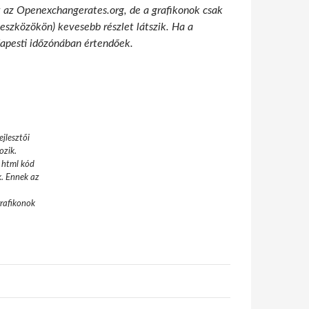
t az Openexchangerates.org, de a grafikonok csak
 eszközökön) kevesebb részlet látszik. Ha a
udapesti időzónában értendőek.
jlesztői
ozik.
 html kód
k. Ennek az
grafikonok