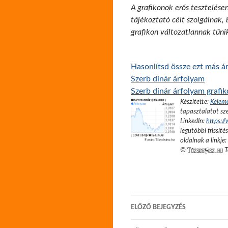
A grafikonok erős tesztelése
tájékoztató célt szolgálnak,
grafikon változatlannak tűni
Hasonlítsd össze ezt más ár
Szerb dinár árfolyam
Szerb dinár árfolyam grafi
Készítette:
Kelem
tapasztalatot sze
LinkedIn:
https:/
legutóbbi frissíté
oldalnak a linkje:
©
T
Bejegyzés
ELŐZŐ BEJEGYZÉS
navigáció