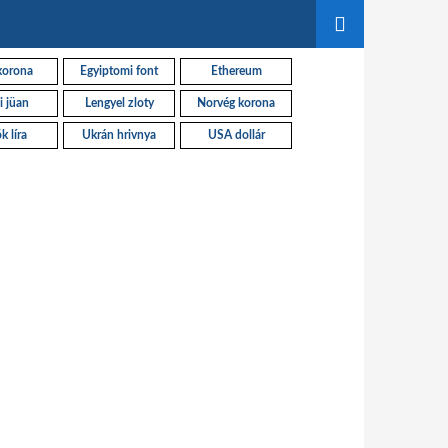
korona
Egyiptomi font
Ethereum
i jüan
Lengyel zloty
Norvég korona
k líra
Ukrán hrivnya
USA dollár