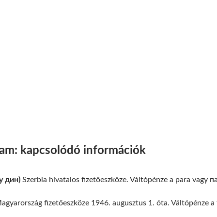
yam: kapcsolódó információk
y дин)
Szerbia hivatalos fizetőeszköze. Váltópénze a para vagy п
gyarország fizetőeszköze 1946. augusztus 1. óta. Váltópénze a fil