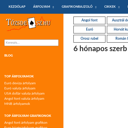
KILÉPÉS A TARTALOMBA
Keresés
KEZDŐLAP
ÁRFOLYAM
GRAFIKONRAJZOLÓ
CIKKEK
Tőzsdeász.hu – árfolyamok és árfolyam
Angol font
Ausztrál do
grafikonok
Euró
Horvát k
Orosz rubel
Román l
Keresés:
6 hónapos szerb
BLOG
TOP ÁRFOLYAMOK
Euró deviza árfolyam
Euró valuta árfolyam
USA dollár valuta árfolyam
Angol font valuta árfolyam
MNB árfolyamok
TOP ÁRFOLYAM GRAFIKONOK
Angol font árfolyam grafikon
Euro középárfolyam grafikon