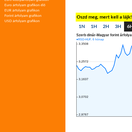
Euro árfolyam grafikon élő
EUR árfolyam grafikon
Forint árfolyam grafikon
Oszd meg, mert kell a lájk
USD árfolyam grafikon
1N
1H
2H
3H
6