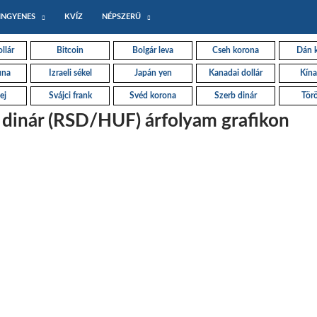
INGYENES
KVÍZ
NÉPSZERŰ
llár
Bitcoin
Bolgár leva
Cseh korona
Dán 
una
Izraeli sékel
Japán yen
Kanadai dollár
Kína
ej
Svájci frank
Svéd korona
Szerb dinár
Törö
 dinár (RSD/HUF) árfolyam grafikon