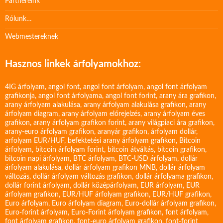
Partnereink
Rólunk…
Webmestereknek
Hasznos linkek árfolyamokhoz:
4IG árfolyam
,
angol font
,
angol font árfolyam
,
angol font árfolyam
grafikonja
,
angol font árfolyama
,
angol font forint
,
arany ára grafikon
,
arany árfolyam alakulása
,
arany árfolyam alakulása grafikon
,
arany
árfolyam diagram
,
arany árfolyam előrejelzés
,
arany árfolyam éves
grafikon
,
arany árfolyam grafikon forint
,
arany világpiaci ára grafikon
,
arany-euro árfolyam grafikon
,
aranyár grafikon
,
árfolyam dollár
,
arfolyam EUR/HUF
,
befektetési arany árfolyam grafikon
,
Bitcoin
árfolyam
,
bitcoin árfolyam forint
,
bitcoin átváltás
,
bitcoin grafikon
,
bitcoin napi árfolyam
,
BTC árfolyam
,
BTC-USD árfolyam
,
dollár
árfolyam alakulása
,
dollár árfolyam grafikon MNB
,
dollár árfolyam
változás
,
dollár árfolyam változás grafikon
,
dollár árfolyama grafikon
,
dollár forint árfolyam
,
dollár középárfolyam
,
EUR árfolyam
,
EUR
árfolyam grafikon
,
EUR/HUF árfolyam grafikon
,
EUR/HUF grafikon
,
Euro árfolyam
,
Euro árfolyam diagram
,
Euro-dollár árfolyam grafikon
,
Euro-forint árfolyam
,
Euro-Forint árfolyam grafikon
,
font árfolyam
,
font árfolyam grafikon
,
font-euro árfolyam grafikon
,
font-forint