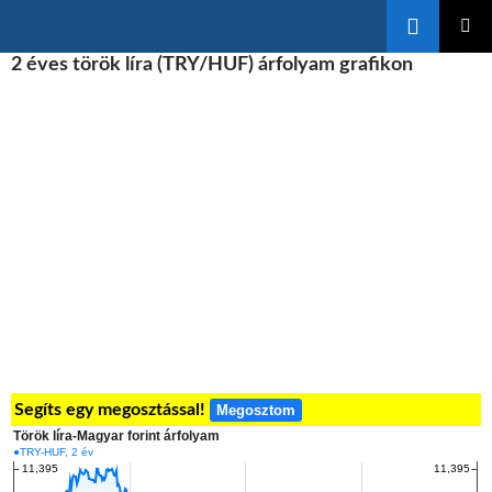
Keresés
KILÉPÉS
2 éves török líra (TRY/HUF) árfolyam grafikon
ELSŐDL
A
MENÜ
TARTALOMBA
Segíts egy megosztással!
Megosztom