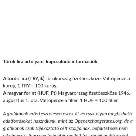
Török líra árfolyam: kapcsolódó információk
A török líra (TRY, ₺)
Törökország fizetőeszköze. Váltópénze a
kuruş, 1 TRY = 100 kuruş.
A magyar forint (HUF, Ft)
Magyarország fizetőeszköze 1946.
augusztus 1. óta. Váltópénze a fillér, 1 HUF = 100 fillér.
A grafikonok erős tesztelésen estek át és csak olyan megbízható
adatforrásokat használunk, mint az Openexchangerates.org, de a
grafikonok csak tájékoztató célt szolgálnak, befektetésre nem
alkalmasak. Alacsony felbontás mellett (pl.: mobil eszközökön)