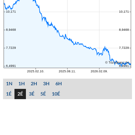
1N
1H
2H
3H
6H
1É
2É
3É
5É
10É