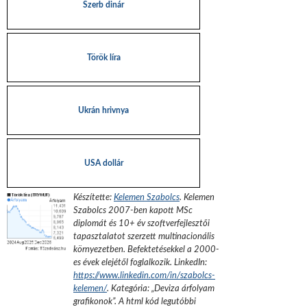
Szerb dinár
Török líra
Ukrán hrivnya
USA dollár
Készítette:
Kelemen Szabolcs
.
Kelemen
Szabolcs 2007-ben kapott MSc
diplomát és 10+ év szoftverfejlesztői
tapasztalatot szerzett multinacionális
környezetben. Befektetésekkel a 2000-
es évek elejétől foglalkozik.
LinkedIn:
https://www.linkedin.com/in/szabolcs-
kelemen/
. Kategória: „
Deviza árfolyam
grafikonok
”.
A html kód legutóbbi