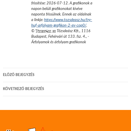
frissítése:
2026-07-12
. A grafikonok a
napon belüli grafikonokat kivéve
naponta frissülnek. Ennek az oldalnak
a linkje:
https://www.tozsdeasz.hu/try-
huf-arfolyam-grafikon-2-ev-cop0/
.
©
Tőzsdeász Kft.
,
1116
Budapest, Fehérvári út 133. fsz. 4.
,
-
Árfolyamok és árfolyam grafikonok
Bejegyzés
ELŐZŐ BEJEGYZÉS
navigáció
KÖVETKEZŐ BEJEGYZÉS