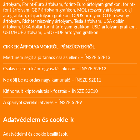
árfolyam
,
Forint-Euro árfolyam
,
forint-Euro árfolyam grafikon
,
forint-
font árfolyam
,
GBP árfolyam grafikon
,
MOL részvény árfolyam
,
olaj
ára grafikon
,
olaj árfolyam grafikon
,
OPUS árfolyam
OTP részvény
árfolyam
,
Richter részvény árfolyam
,
Tesla árfolyam
,
USA dollár
árfolyam
,
USA dollár forint árfolyam grafikon
,
USD árfolyam grafikon
,
USD/HUF árfolyam
,
USD/HUF árfolyam grafikon
CIKKEK ÁRFOLYAMOKRÓL, PÉNZÜGYEKRŐL
Miért nem segít a jó tanács csalás ellen? – ÍNSZE S2E13
Csalás ellen: reklámfogyasztás okosan – ÍNSZE S2E12
Ne dőlj be az ordas nagy kamunak! – ÍNSZE S2E11
Kifinomult kriptovalutás kifosztás – ÍNSZE S2E10
A spanyol szerelmi átverés – ÍNSZE S2E9
Adatvédelem és cookie-k
Adatvédelmi és cookie beállítások.