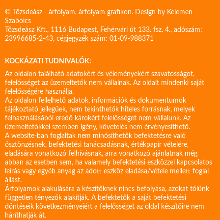
© Tőzsdeász - árfolyam, árfolyam grafikon. Design by
Kelemen
Szabolcs
Tőzsdeász Kft., 1116 Budapest, Fehérvári út 133. fsz. 4., adószám:
23996685-2-43, cégjegyzék szám: 01-09-988371
KOCKÁZATI TUDNIVALÓK:
Az oldalon található adatokért és véleményekért szavatosságot,
felelősséget az üzemeltetők nem vállalnak. Az oldalt mindenki saját
felelősségére használja.
Az oldalon fellelhető adatok, információk és dokumentumok
tájékoztató jellegűek, nem tekinthetők hiteles forrásnak, melyek
felhasználásából eredő károkért felelősséget nem vállalunk. Az
üzemeltetőkkel szemben igény, követelés nem érvényesíthető.
A website-ban foglaltak nem minősíthetők befektetésre való
ösztönzésnek, befektetési tanácsadásnak, értékpapír vételére,
eladására vonatkozó felhívásnak, arra vonatkozó ajánlatnak még
abban az esetben sem, ha valamely befektetési eszközzel kapcsolatos
leírás vagy egyéb anyag az adott eszköz eladása/vétele mellett foglal
állást.
Árfolyamok alakulására a készítőknek nincs befolyása, azokat tőlünk
független tényezők alakítják. A befektetők a saját befektetési
döntéseik következményeiért a felelősséget az oldal készítőire nem
háríthatják át.