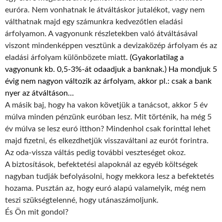
euróra. Nem vonhatnak le átváltáskor jutalékot, vagy nem
válthatnak majd egy számunkra kedvezőtlen eladási
árfolyamon. A vagyonunk részletekben való átváltásával
viszont mindenképpen vesztünk a devizaközép árfolyam és az
eladási árfolyam különbözete miatt
. (Gyakorlatilag a
vagyonunk kb. 0,5-3%-át odaadjuk a banknak.) Ha mondjuk 5
évig nem nagyon változik az árfolyam, akkor pl.: csak a bank
nyer az átváltáson…
A másik baj, hogy ha vakon követjük a tanácsot, akkor 5 év
múlva minden pénzünk euróban lesz. Mit történik, ha még 5
év múlva se lesz euró itthon? Mindenhol csak forinttal lehet
majd fizetni, és elkezdhetjük visszaváltani az eurót forintra.
Az oda-vissza váltás pedig további veszteséget okoz.
A biztosítások, befektetési alapoknál az egyéb költségek
nagyban tudják befolyásolni, hogy mekkora lesz a befektetés
hozama. Pusztán az, hogy euró alapú valamelyik, még nem
teszi szükségtelenné, hogy utánaszámoljunk.
És Ön mit gondol?