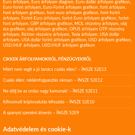
Euro árfolyam
,
Euro árfolyam diagram
,
Euro-dollár árfolyam grafikon
,
Euro-forint árfolyam
,
Euro-Forint árfolyam grafikon
,
font árfolyam
,
font árfolyam grafikon
,
font-euro árfolyam grafikon
,
font-forint
árfolyam
,
Forint-Euro árfolyam
,
forint-Euro árfolyam grafikon
,
forint-
font árfolyam
,
GBP árfolyam grafikon
,
MOL részvény árfolyam
,
olaj
ára grafikon
,
olaj árfolyam grafikon
,
OPUS árfolyam
OTP részvény
árfolyam
,
Richter részvény árfolyam
,
Tesla árfolyam
,
USA dollár
árfolyam
,
USA dollár forint árfolyam grafikon
,
USD árfolyam grafikon
,
USD/HUF árfolyam
,
USD/HUF árfolyam grafikon
CIKKEK ÁRFOLYAMOKRÓL, PÉNZÜGYEKRŐL
Miért nem segít a jó tanács csalás ellen? – ÍNSZE S2E13
Csalás ellen: reklámfogyasztás okosan – ÍNSZE S2E12
Ne dőlj be az ordas nagy kamunak! – ÍNSZE S2E11
Kifinomult kriptovalutás kifosztás – ÍNSZE S2E10
A spanyol szerelmi átverés – ÍNSZE S2E9
Adatvédelem és cookie-k