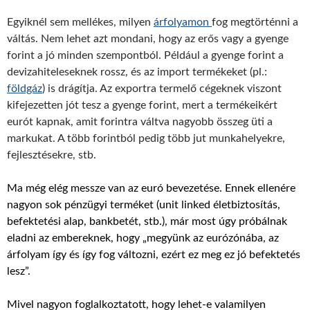
Egyiknél sem mellékes, milyen
árfolyamon
fog megtörténni a
váltás. Nem lehet azt mondani, hogy az erős vagy a gyenge
forint a jó minden szempontból. Például a gyenge forint a
devizahiteleseknek rossz, és az import termékeket (pl.:
földgáz
) is drágítja. Az exportra termelő cégeknek viszont
kifejezetten jót tesz a gyenge forint, mert a termékeikért
eurót kapnak, amit forintra váltva nagyobb összeg üti a
markukat. A több forintból pedig több jut munkahelyekre,
fejlesztésekre, stb.
Ma még elég messze van az euró bevezetése. Ennek ellenére
nagyon sok pénzügyi terméket (unit linked életbiztosítás,
befektetési alap, bankbetét, stb.), már most úgy próbálnak
eladni az embereknek, hogy „megyünk az eurózónába, az
árfolyam így és így fog változni, ezért ez meg ez jó befektetés
lesz”.
Mivel nagyon foglalkoztatott, hogy lehet-e valamilyen