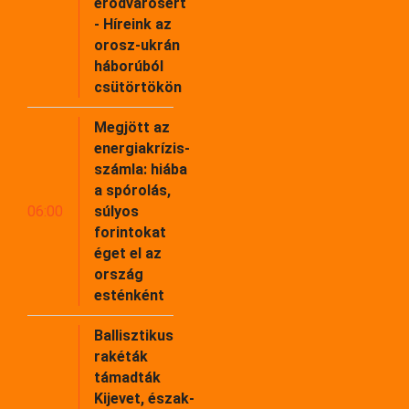
erődvárosért
- Híreink az
orosz-ukrán
háborúból
csütörtökön
Megjött az
energiakrízis-
számla: hiába
a spórolás,
06:00
súlyos
forintokat
éget el az
ország
esténként
Ballisztikus
rakéták
támadták
Kijevet, észak-