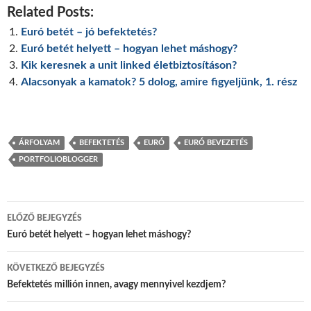
Related Posts:
Euró betét – jó befektetés?
Euró betét helyett – hogyan lehet máshogy?
Kik keresnek a unit linked életbiztosításon?
Alacsonyak a kamatok? 5 dolog, amire figyeljünk, 1. rész
ÁRFOLYAM
BEFEKTETÉS
EURÓ
EURÓ BEVEZETÉS
PORTFOLIOBLOGGER
Bejegyzés
ELŐZŐ BEJEGYZÉS
navigáció
Euró betét helyett – hogyan lehet máshogy?
KÖVETKEZŐ BEJEGYZÉS
Befektetés millión innen, avagy mennyivel kezdjem?