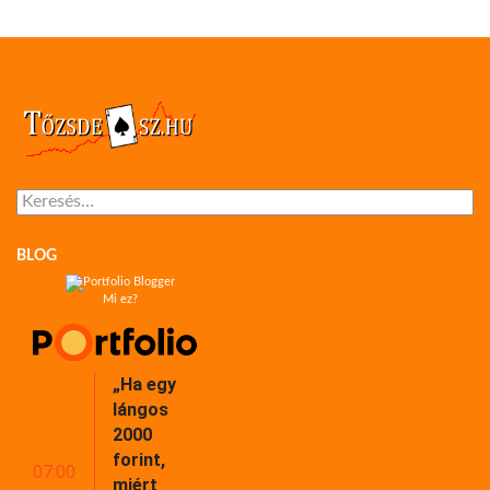
Keresés:
BLOG
Mi ez?
„Ha egy
lángos
2000
forint,
07:00
miért