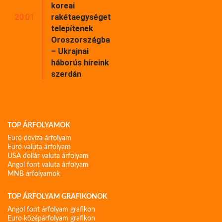
koreai
20:01
rakétaegységet
telepítenek
Oroszországba
– Ukrajnai
háborús híreink
szerdán
TOP ÁRFOLYAMOK
Euró deviza árfolyam
Euró valuta árfolyam
USA dollár valuta árfolyam
Angol font valuta árfolyam
MNB árfolyamok
TOP ÁRFOLYAM GRAFIKONOK
Angol font árfolyam grafikon
Euro középárfolyam grafikon