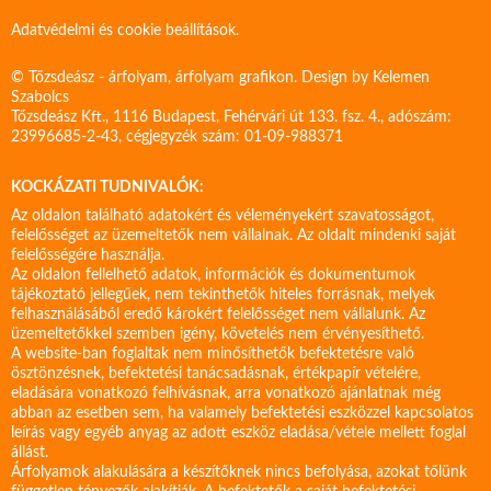
Adatvédelmi és cookie beállítások.
© Tőzsdeász - árfolyam, árfolyam grafikon. Design by
Kelemen
Szabolcs
Tőzsdeász Kft., 1116 Budapest, Fehérvári út 133. fsz. 4., adószám:
23996685-2-43, cégjegyzék szám: 01-09-988371
KOCKÁZATI TUDNIVALÓK:
Az oldalon található adatokért és véleményekért szavatosságot,
felelősséget az üzemeltetők nem vállalnak. Az oldalt mindenki saját
felelősségére használja.
Az oldalon fellelhető adatok, információk és dokumentumok
tájékoztató jellegűek, nem tekinthetők hiteles forrásnak, melyek
felhasználásából eredő károkért felelősséget nem vállalunk. Az
üzemeltetőkkel szemben igény, követelés nem érvényesíthető.
A website-ban foglaltak nem minősíthetők befektetésre való
ösztönzésnek, befektetési tanácsadásnak, értékpapír vételére,
eladására vonatkozó felhívásnak, arra vonatkozó ajánlatnak még
abban az esetben sem, ha valamely befektetési eszközzel kapcsolatos
leírás vagy egyéb anyag az adott eszköz eladása/vétele mellett foglal
állást.
Árfolyamok alakulására a készítőknek nincs befolyása, azokat tőlünk