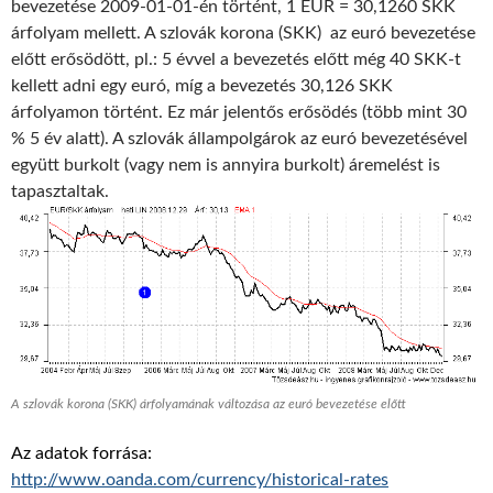
bevezetése 2009-01-01-én történt, 1 EUR = 30,1260 SKK
árfolyam mellett. A szlovák korona (SKK) az euró bevezetése
előtt erősödött, pl.: 5 évvel a bevezetés előtt még 40 SKK-t
kellett adni egy euró, míg a bevezetés 30,126 SKK
árfolyamon történt. Ez már jelentős erősödés (több mint 30
% 5 év alatt). A szlovák állampolgárok az euró bevezetésével
együtt burkolt (vagy nem is annyira burkolt) áremelést is
tapasztaltak.
A szlovák korona (SKK) árfolyamának változása az euró bevezetése előtt
Az adatok forrása:
http://www.oanda.com/currency/historical-rates