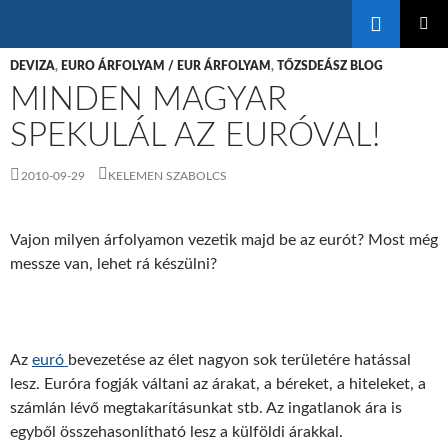
Keresés
KILÉPÉS
ELSŐDL
A
DEVIZA
,
EURO ÁRFOLYAM / EUR ÁRFOLYAM
,
TŐZSDEÁSZ BLOG
MENÜ
TARTALOMBA
MINDEN MAGYAR
SPEKULÁL AZ EURÓVAL!
2010-09-29
KELEMEN SZABOLCS
Vajon milyen árfolyamon vezetik majd be az eurót? Most még
messze van, lehet rá készülni?
Az
euró
bevezetése az élet nagyon sok területére hatással
lesz. Euróra fogják váltani az árakat, a béreket, a hiteleket, a
számlán lévő megtakarításunkat stb. Az ingatlanok ára is
egyből összehasonlítható lesz a külföldi árakkal.