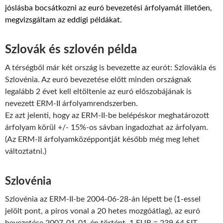
jóslásba bocsátkozni az euró bevezetési árfolyamát illetően,
megvizsgáltam az eddigi példákat.
Szlovák és szlovén példa
A térségből már két ország is bevezette az eurót: Szlovákia és
Szlovénia. Az euró bevezetése előtt minden országnak
legalább 2 évet kell eltöltenie az euró előszobájának is
nevezett ERM-II árfolyamrendszerben.
Ez azt jelenti, hogy az ERM-II-be belépéskor meghatározott
árfolyam körül +/- 15%-os sávban ingadozhat az árfolyam.
(Az ERM-II árfolyamközéppontját később még meg lehet
változtatni.)
Szlovénia
Szlovénia az ERM-II-be 2004-06-28-án lépett be (1-essel
jelölt pont, a piros vonal a 20 hetes mozgóátlag), az euró