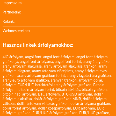
Impresszum
Partnereink
Rólunk…
Webmestereknek
Hasznos linkek árfolyamokhoz:
4IG árfolyam
,
angol font
,
angol font árfolyam
,
angol font árfolyam
grafikonja
,
angol font árfolyama
,
angol font forint
,
arany ára grafikon
,
arany árfolyam alakulása
,
arany árfolyam alakulása grafikon
,
arany
árfolyam diagram
,
arany árfolyam előrejelzés
,
arany árfolyam éves
grafikon
,
arany árfolyam grafikon forint
,
arany világpiaci ára grafikon
,
arany-euro árfolyam grafikon
,
aranyár grafikon
,
árfolyam dollár
,
arfolyam EUR/HUF
,
befektetési arany árfolyam grafikon
,
Bitcoin
árfolyam
,
bitcoin árfolyam forint
,
bitcoin átváltás
,
bitcoin grafikon
,
bitcoin napi árfolyam
,
BTC árfolyam
,
BTC-USD árfolyam
,
dollár
árfolyam alakulása
,
dollár árfolyam grafikon MNB
,
dollár árfolyam
változás
,
dollár árfolyam változás grafikon
,
dollár árfolyama grafikon
,
dollár forint árfolyam
,
dollár középárfolyam
,
EUR árfolyam
,
EUR
árfolyam grafikon
,
EUR/HUF árfolyam grafikon
,
EUR/HUF grafikon
,