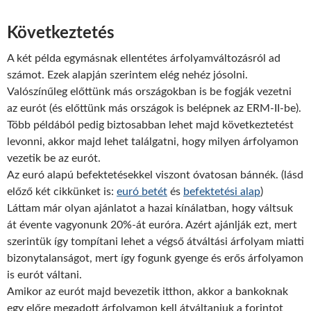
Következtetés
A két példa egymásnak ellentétes árfolyamváltozásról ad
számot. Ezek alapján szerintem elég nehéz jósolni.
Valószínűleg előttünk más országokban is be fogják vezetni
az eurót (és előttünk más országok is belépnek az ERM-II-be).
Több példából pedig biztosabban lehet majd következtetést
levonni, akkor majd lehet találgatni, hogy milyen árfolyamon
vezetik be az eurót.
Az euró alapú befektetésekkel viszont óvatosan bánnék. (lásd
előző két cikkünket is:
euró betét
és
befektetési alap
)
Láttam már olyan ajánlatot a hazai kínálatban, hogy váltsuk
át évente vagyonunk 20%-át euróra. Azért ajánlják ezt, mert
szerintük így tompítani lehet a végső átváltási árfolyam miatti
bizonytalanságot, mert így fogunk gyenge és erős árfolyamon
is eurót váltani.
Amikor az eurót majd bevezetik itthon, akkor a bankoknak
egy előre megadott árfolyamon kell átváltaniuk a forintot