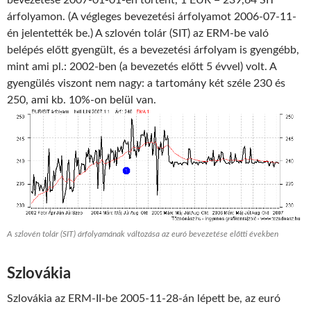
bevezetése 2007-01-01-én történt, 1 EUR = 239,64 SIT
árfolyamon. (A végleges bevezetési árfolyamot 2006-07-11-
én jelentették be.) A szlovén tolár (SIT) az ERM-be való
belépés előtt gyengült, és a bevezetési árfolyam is gyengébb,
mint ami pl.: 2002-ben (a bevezetés előtt 5 évvel) volt. A
gyengülés viszont nem nagy: a tartomány két széle 230 és
250, ami kb. 10%-on belül van.
A szlovén tolár (SIT) árfolyamának változása az euró bevezetése előtti években
Szlovákia
Szlovákia az ERM-II-be 2005-11-28-án lépett be, az euró