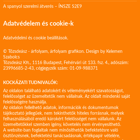
A spanyol szerelmi átverés – ÍNSZE S2E9
Adatvédelem és cookie-k
Adatvédelmi és cookie beállítások.
© Tőzsdeász - árfolyam, árfolyam grafikon. Design by
Kelemen
Szabolcs
Tőzsdeász Kft., 1116 Budapest, Fehérvári út 133. fsz. 4., adószám:
23996685-2-43, cégjegyzék szám: 01-09-988371
KOCKÁZATI TUDNIVALÓK:
Az oldalon található adatokért és véleményekért szavatosságot,
felelősséget az üzemeltetők nem vállalnak. Az oldalt mindenki saját
felelősségére használja.
Az oldalon fellelhető adatok, információk és dokumentumok
tájékoztató jellegűek, nem tekinthetők hiteles forrásnak, melyek
felhasználásából eredő károkért felelősséget nem vállalunk. Az
üzemeltetőkkel szemben igény, követelés nem érvényesíthető.
A website-ban foglaltak nem minősíthetők befektetésre való
ösztönzésnek, befektetési tanácsadásnak, értékpapír vételére,