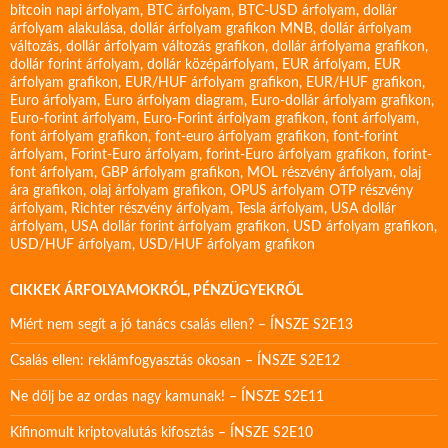
bitcoin napi árfolyam
,
BTC árfolyam
,
BTC-USD árfolyam
,
dollár
árfolyam alakulása
,
dollár árfolyam grafikon MNB
,
dollár árfolyam
változás
,
dollár árfolyam változás grafikon
,
dollár árfolyama grafikon
,
dollár forint árfolyam
,
dollár középárfolyam
,
EUR árfolyam
,
EUR
árfolyam grafikon
,
EUR/HUF árfolyam grafikon
,
EUR/HUF grafikon
,
Euro árfolyam
,
Euro árfolyam diagram
,
Euro-dollár árfolyam grafikon
,
Euro-forint árfolyam
,
Euro-Forint árfolyam grafikon
,
font árfolyam
,
font árfolyam grafikon
,
font-euro árfolyam grafikon
,
font-forint
árfolyam
,
Forint-Euro árfolyam
,
forint-Euro árfolyam grafikon
,
forint-
font árfolyam
,
GBP árfolyam grafikon
,
MOL részvény árfolyam
,
olaj
ára grafikon
,
olaj árfolyam grafikon
,
OPUS árfolyam
OTP részvény
árfolyam
,
Richter részvény árfolyam
,
Tesla árfolyam
,
USA dollár
árfolyam
,
USA dollár forint árfolyam grafikon
,
USD árfolyam grafikon
,
USD/HUF árfolyam
,
USD/HUF árfolyam grafikon
CIKKEK ÁRFOLYAMOKRÓL, PÉNZÜGYEKRŐL
Miért nem segít a jó tanács csalás ellen? – ÍNSZE S2E13
Csalás ellen: reklámfogyasztás okosan – ÍNSZE S2E12
Ne dőlj be az ordas nagy kamunak! – ÍNSZE S2E11
Kifinomult kriptovalutás kifosztás – ÍNSZE S2E10