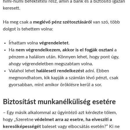
himi-humi befektetési rész, amin a bank és a biztosító igazán
keresett.
Ha meg csak a
meglévő pénz szétosztásáról
van szó, több
dolgot is tehettem volna:
Írhattam volna
végrendeletet
.
Ha
nem végrendelkezem, akkor is el fogják osztani
a
pénzem a halálom után. Könnyen lehet, hogy pont úgy,
ahogy végrendeletben megszabtam volna.
Valahol lehet
haláleseti rendelkezést
adni. Ebben
megmondhatom, kik kapják a számlán lévő pénzt, csak
gyorsabban, mint amikor öröklésre kerül a sor.
Biztosítást munkanélküliség esetére
– Egy másik alkalommal az ügyintéző azt kérdezte tőlem,
hogy „Szeretne
védelmet arra az esetre, ha elveszíti a
keresőképességét
baleset vagy elbocsátás esetén?” Ki ne