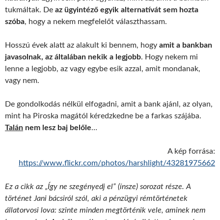
tukmáltak. De
az ügyintéző egyik alternatívát sem hozta
szóba
, hogy a nekem megfelelőt választhassam.
Hosszú évek alatt az alakult ki bennem, hogy
amit a bankban
javasolnak, az általában nekik a legjobb
. Hogy nekem mi
lenne a legjobb, az vagy egybe esik azzal, amit mondanak,
vagy nem.
De gondolkodás nélkül elfogadni, amit a bank ajánl, az olyan,
mint ha Piroska magától kéredzkedne be a farkas szájába.
Talán
nem lesz baj belőle
…
A kép forrása:
https://www.flickr.com/photos/harshlight/43281975662
Ez a cikk az „Így ne szegényedj el” (ínsze) sorozat része. A
történet Jani bácsiról szól, aki a pénzügyi rémtörténetek
állatorvosi lova: szinte minden megtörténik vele, aminek nem