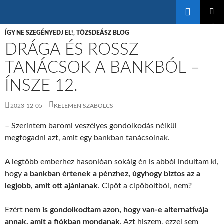
Keresés
KILÉPÉS
ELSŐDL
A
ÍGY NE SZEGÉNYEDJ EL!
,
TŐZSDEÁSZ BLOG
MENÜ
TARTALOMBA
DRÁGA ÉS ROSSZ
TANÁCSOK A BANKBÓL –
ÍNSZE 12.
2023-12-05
KELEMEN SZABOLCS
– Szerintem baromi veszélyes gondolkodás nélkül
megfogadni azt, amit egy bankban tanácsolnak.
A legtöbb emberhez hasonlóan sokáig én is abból indultam ki,
hogy
a bankban értenek a pénzhez, úgyhogy biztos az a
legjobb, amit ott ajánlanak
. Cipőt a cipőboltból, nem?
Ezért
nem is gondolkodtam azon, hogy van-e alternatívája
annak, amit a fiókban mondanak
. Azt hiszem, ezzel sem