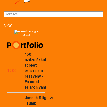
Keresés:
BLOG
Mi ez?
150
százalékkal
többet
17:00
érhet ez a
részvény -
És most
féláron van!
Joseph Stiglitz:
Trump