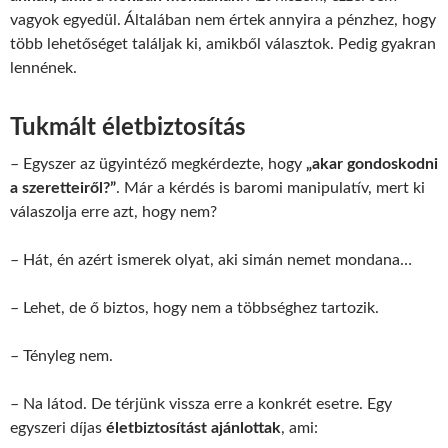
vagyok egyedül. Általában nem értek annyira a pénzhez, hogy
több lehetőséget találjak ki, amikből választok. Pedig gyakran
lennének.
Tukmált életbiztosítás
– Egyszer az ügyintéző megkérdezte, hogy
„akar gondoskodni
a szeretteiről?”
. Már a kérdés is baromi manipulatív, mert ki
válaszolja erre azt, hogy nem?
– Hát, én azért ismerek olyat, aki simán nemet mondana…
– Lehet, de ő biztos, hogy nem a többséghez tartozik.
– Tényleg nem.
– Na látod. De térjünk vissza erre a konkrét esetre. Egy
egyszeri díjas
életbiztosítást ajánlottak
, ami: