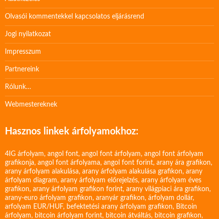
Olvasói kommentekkel kapcsolatos eljárásrend
Jogi nyilatkozat
Impresszum
Partnereink
Rólunk…
Webmestereknek
Hasznos linkek árfolyamokhoz:
4IG árfolyam
,
angol font
,
angol font árfolyam
,
angol font árfolyam
grafikonja
,
angol font árfolyama
,
angol font forint
,
arany ára grafikon
,
arany árfolyam alakulása
,
arany árfolyam alakulása grafikon
,
arany
árfolyam diagram
,
arany árfolyam előrejelzés
,
arany árfolyam éves
grafikon
,
arany árfolyam grafikon forint
,
arany világpiaci ára grafikon
,
arany-euro árfolyam grafikon
,
aranyár grafikon
,
árfolyam dollár
,
arfolyam EUR/HUF
,
befektetési arany árfolyam grafikon
,
Bitcoin
árfolyam
,
bitcoin árfolyam forint
,
bitcoin átváltás
,
bitcoin grafikon
,