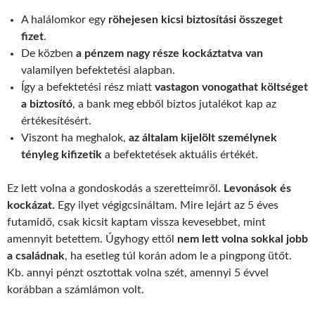
A halálomkor egy
röhejesen kicsi biztosítási összeget
fizet
.
De közben
a pénzem nagy része kockáztatva van
valamilyen befektetési alapban.
Így a befektetési rész miatt
vastagon vonogathat költséget
a biztosító
, a bank meg ebből biztos jutalékot kap az
értékesítésért.
Viszont ha meghalok,
az általam kijelölt személynek
tényleg kifizetik
a befektetések aktuális értékét.
Ez lett volna a gondoskodás a szeretteimről.
Levonások és
kockázat.
Egy ilyet végigcsináltam. Mire lejárt az 5 éves
futamidő, csak kicsit kaptam vissza kevesebbet, mint
amennyit betettem. Úgyhogy ettől
nem lett volna sokkal jobb
a családnak
, ha esetleg túl korán adom le a pingpong ütőt.
Kb. annyi pénzt osztottak volna szét, amennyi 5 évvel
korábban a számlámon volt.