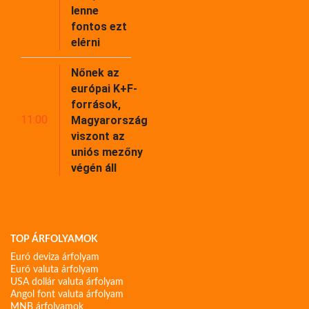
lenne
fontos ezt
elérni
Nőnek az
európai K+F-
források,
11:00
Magyarország
viszont az
uniós mezőny
végén áll
TOP ÁRFOLYAMOK
Euró deviza árfolyam
Euró valuta árfolyam
USA dollár valuta árfolyam
Angol font valuta árfolyam
MNB árfolyamok