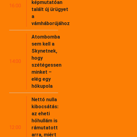
képmutatóan
16:00
talált új ürügyet
a
vámháborújához
Atombomba
sem kell a
Skynetnek,
hogy
14:00
szétégessen
minket –
elég egy
hőkupola
Nettó nulla
kibocsátás:
az eheti
hőhullám is
12:00
rámutatott
arra, miért