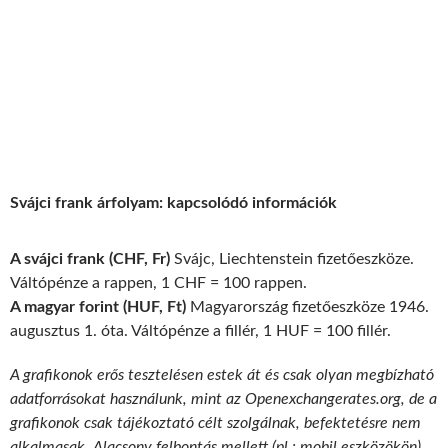
Svájci frank árfolyam: kapcsolódó információk
A svájci frank (CHF, Fr)
Svájc, Liechtenstein fizetőeszköze.
Váltópénze a rappen, 1 CHF = 100 rappen.
A magyar forint (HUF, Ft)
Magyarország fizetőeszköze 1946.
augusztus 1. óta. Váltópénze a fillér, 1 HUF = 100 fillér.
A grafikonok erős tesztelésen estek át és csak olyan megbízható
adatforrásokat használunk, mint az Openexchangerates.org, de a
grafikonok csak tájékoztató célt szolgálnak, befektetésre nem
alkalmasak. Alacsony felbontás mellett (pl.: mobil eszközökön)