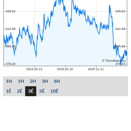
1N
1H
2H
3H
6H
1É
2É
3É
5É
10É