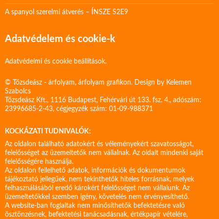
A spanyol szerelmi átverés – ÍNSZE S2E9
Adatvédelem és cookie-k
Adatvédelmi és cookie beállítások.
© Tőzsdeász - árfolyam, árfolyam grafikon. Design by
Kelemen
Szabolcs
Tőzsdeász Kft., 1116 Budapest, Fehérvári út 133. fsz. 4., adószám:
23996685-2-43, cégjegyzék szám: 01-09-988371
KOCKÁZATI TUDNIVALÓK:
Az oldalon található adatokért és véleményekért szavatosságot,
felelősséget az üzemeltetők nem vállalnak. Az oldalt mindenki saját
felelősségére használja.
Az oldalon fellelhető adatok, információk és dokumentumok
tájékoztató jellegűek, nem tekinthetők hiteles forrásnak, melyek
felhasználásából eredő károkért felelősséget nem vállalunk. Az
üzemeltetőkkel szemben igény, követelés nem érvényesíthető.
A website-ban foglaltak nem minősíthetők befektetésre való
ösztönzésnek, befektetési tanácsadásnak, értékpapír vételére,