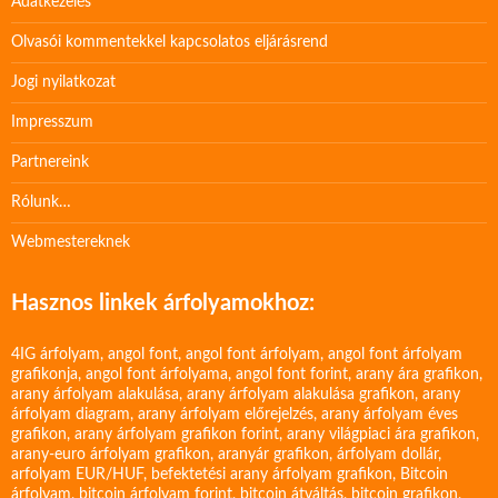
Adatkezelés
Olvasói kommentekkel kapcsolatos eljárásrend
Jogi nyilatkozat
Impresszum
Partnereink
Rólunk…
Webmestereknek
Hasznos linkek árfolyamokhoz:
4IG árfolyam
,
angol font
,
angol font árfolyam
,
angol font árfolyam
grafikonja
,
angol font árfolyama
,
angol font forint
,
arany ára grafikon
,
arany árfolyam alakulása
,
arany árfolyam alakulása grafikon
,
arany
árfolyam diagram
,
arany árfolyam előrejelzés
,
arany árfolyam éves
grafikon
,
arany árfolyam grafikon forint
,
arany világpiaci ára grafikon
,
arany-euro árfolyam grafikon
,
aranyár grafikon
,
árfolyam dollár
,
arfolyam EUR/HUF
,
befektetési arany árfolyam grafikon
,
Bitcoin
árfolyam
,
bitcoin árfolyam forint
,
bitcoin átváltás
,
bitcoin grafikon
,