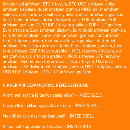
bitcoin napi árfolyam
,
BTC árfolyam
,
BTC-USD árfolyam
,
dollár
árfolyam alakulása
,
dollár árfolyam grafikon MNB
,
dollár árfolyam
változás
,
dollár árfolyam változás grafikon
,
dollár árfolyama grafikon
,
dollár forint árfolyam
,
dollár középárfolyam
,
EUR árfolyam
,
EUR
árfolyam grafikon
,
EUR/HUF árfolyam grafikon
,
EUR/HUF grafikon
,
Euro árfolyam
,
Euro árfolyam diagram
,
Euro-dollár árfolyam grafikon
,
Euro-forint árfolyam
,
Euro-Forint árfolyam grafikon
,
font árfolyam
,
font árfolyam grafikon
,
font-euro árfolyam grafikon
,
font-forint
árfolyam
,
Forint-Euro árfolyam
,
forint-Euro árfolyam grafikon
,
forint-
font árfolyam
,
GBP árfolyam grafikon
,
MOL részvény árfolyam
,
olaj
ára grafikon
,
olaj árfolyam grafikon
,
OPUS árfolyam
OTP részvény
árfolyam
,
Richter részvény árfolyam
,
Tesla árfolyam
,
USA dollár
árfolyam
,
USA dollár forint árfolyam grafikon
,
USD árfolyam grafikon
,
USD/HUF árfolyam
,
USD/HUF árfolyam grafikon
CIKKEK ÁRFOLYAMOKRÓL, PÉNZÜGYEKRŐL
Miért nem segít a jó tanács csalás ellen? – ÍNSZE S2E13
Csalás ellen: reklámfogyasztás okosan – ÍNSZE S2E12
Ne dőlj be az ordas nagy kamunak! – ÍNSZE S2E11
Kifinomult kriptovalutás kifosztás – ÍNSZE S2E10