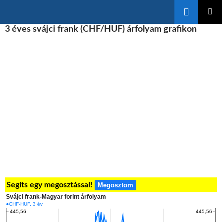
Keresés
KILÉPÉS
3 éves svájci frank (CHF/HUF) árfolyam grafikon
ELSŐDL
A
MENÜ
TARTALOMBA
Segíts egy megosztással!
Megosztom