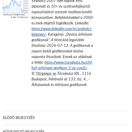
Szabolcs 2007-ben kapott MSc
diplomát és 10+ év szoftverfejlesztői
tapasztalatot szerzett multinacionális
környezetben. Befektetésekkel a 2000-
es évek elejétől foglalkozik.
LinkedIn:
https://www.linkedin.com/in/szabolcs-
kelemen/
. Kategória: „
Deviza árfolyam
grafikonok
”.
A html kód legutóbbi
frissítése:
2026-07-12
. A grafikonok a
napon belüli grafikonokat kivéve
naponta frissülnek. Ennek az oldalnak
a linkje:
https://www.tozsdeasz.hu/chf-
huf-arfolyam-grafikon-3-ev-cop0/
.
©
Tőzsdeász Kft.
,
1116
Budapest, Fehérvári út 133. fsz. 4.
,
-
Árfolyamok és árfolyam grafikonok
Bejegyzés
ELŐZŐ BEJEGYZÉS
navigáció