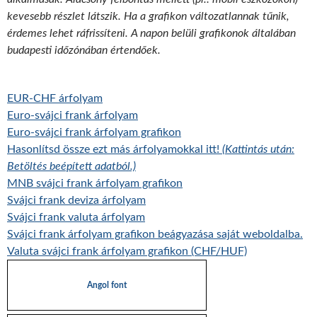
kevesebb részlet látszik. Ha a grafikon változatlannak tűnik,
érdemes lehet ráfrissíteni. A napon belüli grafikonok általában
budapesti időzónában értendőek.
EUR-CHF árfolyam
Euro-svájci frank árfolyam
Euro-svájci frank árfolyam grafikon
Hasonlítsd össze ezt más árfolyamokkal itt!
(Kattintás után:
Betöltés beépített adatból.)
MNB svájci frank árfolyam grafikon
Svájci frank deviza árfolyam
Svájci frank valuta árfolyam
Svájci frank árfolyam grafikon beágyazása saját weboldalba.
Valuta svájci frank árfolyam grafikon (CHF/HUF)
Angol font