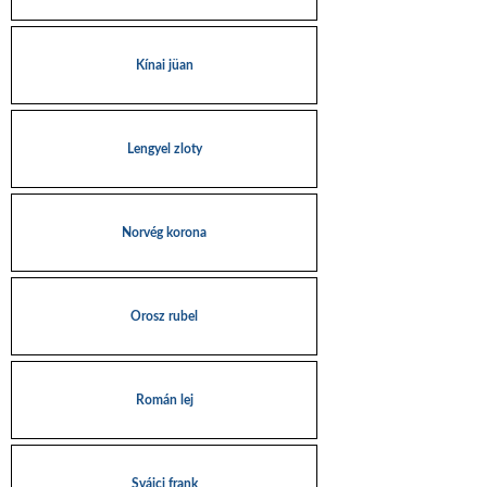
Kínai jüan
Lengyel zloty
Norvég korona
Orosz rubel
Román lej
Svájci frank