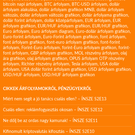
bitcoin napi árfolyam
,
BTC árfolyam
,
BTC-USD árfolyam
,
dollár
árfolyam alakulása
,
dollár árfolyam grafikon MNB
,
dollár árfolyam
változás
,
dollár árfolyam változás grafikon
,
dollár árfolyama grafikon
,
dollár forint árfolyam
,
dollár középárfolyam
,
EUR árfolyam
,
EUR
árfolyam grafikon
,
EUR/HUF árfolyam grafikon
,
EUR/HUF grafikon
,
Euro árfolyam
,
Euro árfolyam diagram
,
Euro-dollár árfolyam grafikon
,
Euro-forint árfolyam
,
Euro-Forint árfolyam grafikon
,
font árfolyam
,
font árfolyam grafikon
,
font-euro árfolyam grafikon
,
font-forint
árfolyam
,
Forint-Euro árfolyam
,
forint-Euro árfolyam grafikon
,
forint-
font árfolyam
,
GBP árfolyam grafikon
,
MOL részvény árfolyam
,
olaj
ára grafikon
,
olaj árfolyam grafikon
,
OPUS árfolyam
OTP részvény
árfolyam
,
Richter részvény árfolyam
,
Tesla árfolyam
,
USA dollár
árfolyam
,
USA dollár forint árfolyam grafikon
,
USD árfolyam grafikon
,
USD/HUF árfolyam
,
USD/HUF árfolyam grafikon
CIKKEK ÁRFOLYAMOKRÓL, PÉNZÜGYEKRŐL
Miért nem segít a jó tanács csalás ellen? – ÍNSZE S2E13
Csalás ellen: reklámfogyasztás okosan – ÍNSZE S2E12
Ne dőlj be az ordas nagy kamunak! – ÍNSZE S2E11
Kifinomult kriptovalutás kifosztás – ÍNSZE S2E10