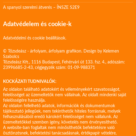
A spanyol szerelmi átverés – ÍNSZE S2E9
Adatvédelem és cookie-k
Adatvédelmi és cookie beállítások.
© Tőzsdeász - árfolyam, árfolyam grafikon. Design by
Kelemen
Szabolcs
Tőzsdeász Kft., 1116 Budapest, Fehérvári út 133. fsz. 4., adószám:
23996685-2-43, cégjegyzék szám: 01-09-988371
KOCKÁZATI TUDNIVALÓK:
Az oldalon található adatokért és véleményekért szavatosságot,
felelősséget az üzemeltetők nem vállalnak. Az oldalt mindenki saját
felelősségére használja.
Az oldalon fellelhető adatok, információk és dokumentumok
tájékoztató jellegűek, nem tekinthetők hiteles forrásnak, melyek
felhasználásából eredő károkért felelősséget nem vállalunk. Az
üzemeltetőkkel szemben igény, követelés nem érvényesíthető.
A website-ban foglaltak nem minősíthetők befektetésre való
ösztönzésnek, befektetési tanácsadásnak, értékpapír vételére,