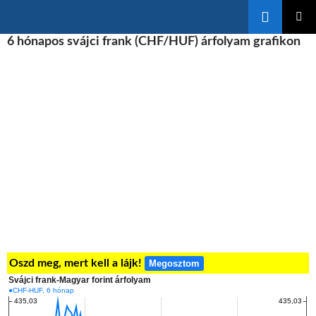
Keresés
KILÉPÉS
6 hónapos svájci frank (CHF/HUF) árfolyam grafikon
ELSŐDL
A
MENÜ
TARTALOMBA
Oszd meg, mert kell a lájk!
Megosztom