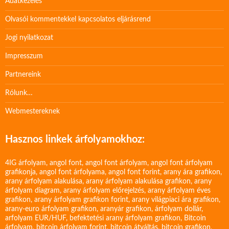
Adatkezelés
Olvasói kommentekkel kapcsolatos eljárásrend
Jogi nyilatkozat
Impresszum
Partnereink
Rólunk…
Webmestereknek
Hasznos linkek árfolyamokhoz:
4IG árfolyam
,
angol font
,
angol font árfolyam
,
angol font árfolyam
grafikonja
,
angol font árfolyama
,
angol font forint
,
arany ára grafikon
,
arany árfolyam alakulása
,
arany árfolyam alakulása grafikon
,
arany
árfolyam diagram
,
arany árfolyam előrejelzés
,
arany árfolyam éves
grafikon
,
arany árfolyam grafikon forint
,
arany világpiaci ára grafikon
,
arany-euro árfolyam grafikon
,
aranyár grafikon
,
árfolyam dollár
,
arfolyam EUR/HUF
,
befektetési arany árfolyam grafikon
,
Bitcoin
árfolyam
,
bitcoin árfolyam forint
,
bitcoin átváltás
,
bitcoin grafikon
,