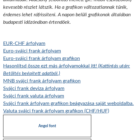
kevesebb részlet látszik. Ha a grafikon változatlannak tűnik,
érdemes lehet ráfrissíteni. A napon belüli grafikonok általában
budapesti időzónában értendőek.
EUR-CHF árfolyam
Euro-svájci frank árfolyam
Euro-svájci frank árfolyam grafikon
Hasonlítsd össze ezt más árfolyamokkal itt!
(Kattintás után:
Betöltés beépített adatból.)
MNB svájci frank árfolyam grafikon
Svájci frank deviza árfolyam
Svájci frank valuta árfolyam
Svájci frank árfolyam grafikon beágyazása saját weboldalba.
Valuta svájci frank árfolyam grafikon (CHF/HUF)
Angol font