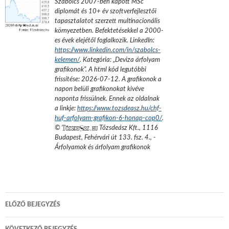
Szabolcs 2007-ben kapott MSc
diplomát és 10+ év szoftverfejlesztői
tapasztalatot szerzett multinacionális
környezetben. Befektetésekkel a 2000-
es évek elejétől foglalkozik.
LinkedIn:
https://www.linkedin.com/in/szabolcs-
kelemen/
. Kategória: „
Deviza árfolyam
grafikonok
”.
A html kód legutóbbi
frissítése:
2026-07-12
. A grafikonok a
napon belüli grafikonokat kivéve
naponta frissülnek. Ennek az oldalnak
a linkje:
https://www.tozsdeasz.hu/chf-
huf-arfolyam-grafikon-6-honap-cop0/
.
©
Tőzsdeász Kft.
,
1116
Budapest, Fehérvári út 133. fsz. 4.
,
-
Árfolyamok és árfolyam grafikonok
Bejegyzés
ELŐZŐ BEJEGYZÉS
navigáció