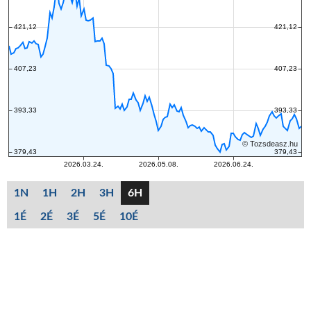
1N
1H
2H
3H
6H
1É
2É
3É
5É
10É