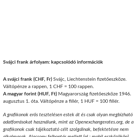
Svájci frank árfolyam: kapcsolódó információk
A svájci frank (CHF, Fr)
Svájc, Liechtenstein fizetőeszköze.
Váltópénze a rappen, 1 CHF = 100 rappen.
A magyar forint (HUF, Ft)
Magyarország fizetőeszköze 1946.
augusztus 1. óta. Váltópénze a fillér, 1 HUF = 100 fillér.
A grafikonok erős tesztelésen estek át és csak olyan megbízható
adatforrásokat használunk, mint az Openexchangerates.org, de a
grafikonok csak tájékoztató célt szolgálnak, befektetésre nem
alkalmasak. Alacsony felbontás mellett (pl.: mobil eszközökön)