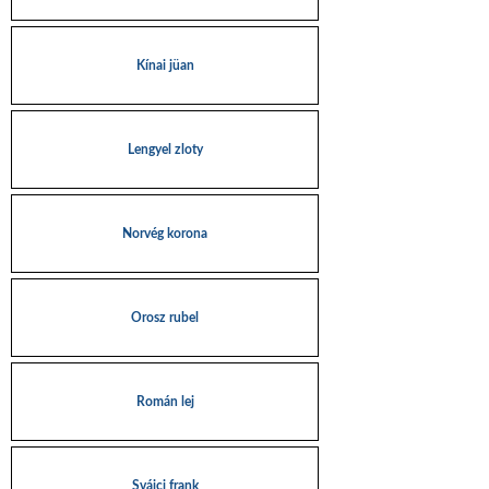
Kínai jüan
Lengyel zloty
Norvég korona
Orosz rubel
Román lej
Svájci frank