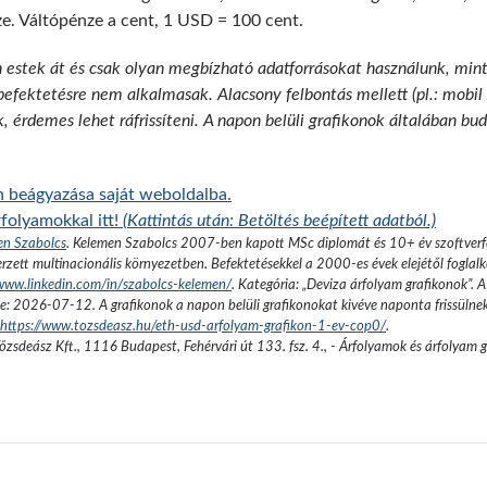
ze. Váltópénze a cent, 1 USD = 100 cent.
n estek át és csak olyan megbízható adatforrásokat használunk, min
 befektetésre nem alkalmasak. Alacsony felbontás mellett (pl.: mobil
k, érdemes lehet ráfrissíteni. A napon belüli grafikonok általában b
 beágyazása saját weboldalba.
folyamokkal itt!
(Kattintás után: Betöltés beépített adatból.)
en Szabolcs
.
Kelemen Szabolcs 2007-ben kapott MSc diplomát és 10+ év szoftverfe
rzett multinacionális környezetben. Befektetésekkel a 2000-es évek elejétől foglalk
/www.linkedin.com/in/szabolcs-kelemen/
. Kategória: „
Deviza árfolyam grafikonok
”.
A
se:
2026-07-12
. A grafikonok a napon belüli grafikonokat kivéve naponta frissülne
https://www.tozsdeasz.hu/eth-usd-arfolyam-grafikon-1-ev-cop0/
.
őzsdeász Kft.
,
1116 Budapest, Fehérvári út 133. fsz. 4.
,
- Árfolyamok és árfolyam 