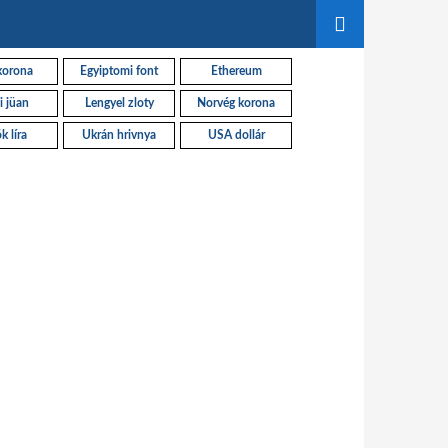
korona
Egyiptomi font
Ethereum
i jüan
Lengyel zloty
Norvég korona
k líra
Ukrán hrivnya
USA dollár