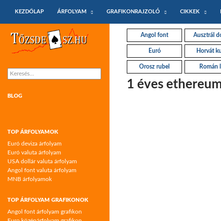
KILÉPÉS A TARTALOMBA
Keresés
KEZDŐLAP
ÁRFOLYAM
GRAFIKONRAJZOLÓ
CIKKEK
Tőzsdeász.hu – árfolyamok és árfolyam
Angol font
Ausztrál do
grafikonok
Euró
Horvát k
Orosz rubel
Román l
Keresés:
1 éves ethereum
BLOG
TOP ÁRFOLYAMOK
Euró deviza árfolyam
Euró valuta árfolyam
USA dollár valuta árfolyam
Angol font valuta árfolyam
MNB árfolyamok
TOP ÁRFOLYAM GRAFIKONOK
Angol font árfolyam grafikon
Euro középárfolyam grafikon