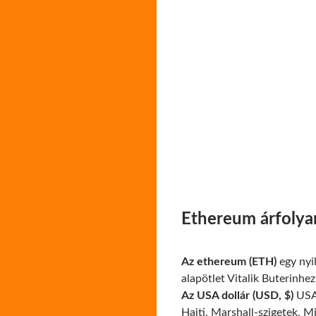
Ethereum árfolya
Az ethereum (ETH)
egy nyil
alapötlet Vitalik Buterinhe
Az USA dollár (USD, $)
USA,
Haiti, Marshall-szigetek, M