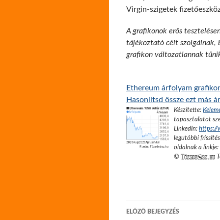
Virgin-szigetek fizetőeszkö
A grafikonok erős tesztelése
tájékoztató célt szolgálnak,
grafikon változatlannak tűni
Ethereum árfolyam grafikon
Hasonlítsd össze ezt más ár
Készítette:
Kelem
tapasztalatot sze
LinkedIn:
https:/
legutóbbi frissíté
oldalnak a linkje:
©
T
Bejegyzés
ELŐZŐ BEJEGYZÉS
navigáció