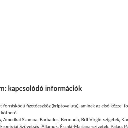
m: kapcsolódó információk
t forráskódú fizetőeszköz (kriptovaluta), aminek az első kézzel f
z köthető.
 Amerikai Szamoa, Barbados, Bermuda, Brit Virgin-szigetek, Kar
ikronéziai Szövetségi Államok, Északi-Mariana-szigetek, Palau, 