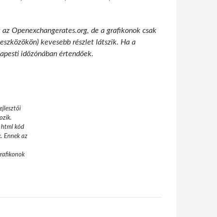
t az Openexchangerates.org, de a grafikonok csak
 eszközökön) kevesebb részlet látszik. Ha a
udapesti időzónában értendőek.
jlesztői
ozik.
 html kód
k. Ennek az
grafikonok