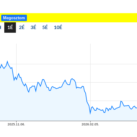
!
Megosztom
H
1É
2É
3É
5É
10É