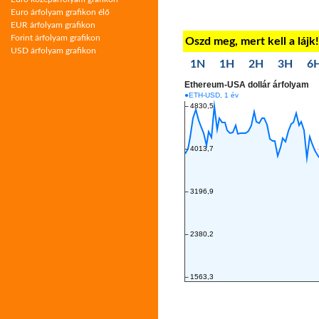
Euro árfolyam grafikon élő
EUR árfolyam grafikon
Forint árfolyam grafikon
Oszd meg, mert kell a lájk
USD árfolyam grafikon
1N
1H
2H
3H
6