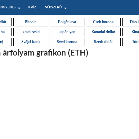
INGYENES
KVÍZ
NÉPSZERŰ
llár
Bitcoin
Bolgár leva
Cseh korona
Dán 
una
Izraeli sékel
Japán yen
Kanadai dollár
Kína
ej
Svájci frank
Svéd korona
Szerb dinár
Törö
 árfolyam grafikon (ETH)