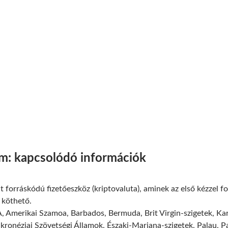
m: kapcsolódó információk
t forráskódú fizetőeszköz (kriptovaluta), aminek az első kézzel f
z köthető.
 Amerikai Szamoa, Barbados, Bermuda, Brit Virgin-szigetek, Kar
ikronéziai Szövetségi Államok, Északi-Mariana-szigetek, Palau, 