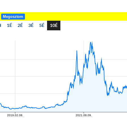
!
Megosztom
H
1É
2É
3É
5É
10É