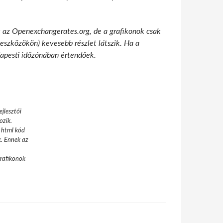
t az Openexchangerates.org, de a grafikonok csak
 eszközökön) kevesebb részlet látszik. Ha a
udapesti időzónában értendőek.
jlesztői
ozik.
 html kód
k. Ennek az
grafikonok