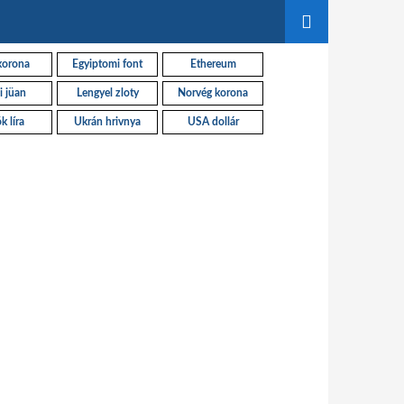
korona
Egyiptomi font
Ethereum
i jüan
Lengyel zloty
Norvég korona
k líra
Ukrán hrivnya
USA dollár