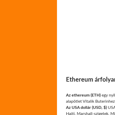
Ethereum árfolya
Az ethereum (ETH)
egy nyil
alapötlet Vitalik Buterinhe
Az USA dollár (USD, $)
USA,
Haiti, Marshall-szigetek, M