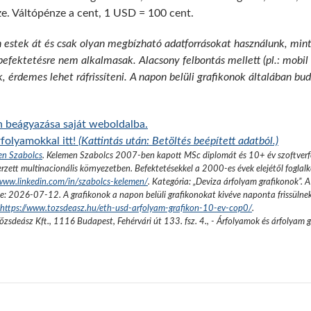
ze. Váltópénze a cent, 1 USD = 100 cent.
n estek át és csak olyan megbízható adatforrásokat használunk, min
 befektetésre nem alkalmasak. Alacsony felbontás mellett (pl.: mobil
k, érdemes lehet ráfrissíteni. A napon belüli grafikonok általában b
 beágyazása saját weboldalba.
folyamokkal itt!
(Kattintás után: Betöltés beépített adatból.)
en Szabolcs
.
Kelemen Szabolcs 2007-ben kapott MSc diplomát és 10+ év szoftverfe
rzett multinacionális környezetben. Befektetésekkel a 2000-es évek elejétől foglalk
/www.linkedin.com/in/szabolcs-kelemen/
. Kategória: „
Deviza árfolyam grafikonok
”.
A
se:
2026-07-12
. A grafikonok a napon belüli grafikonokat kivéve naponta frissülne
https://www.tozsdeasz.hu/eth-usd-arfolyam-grafikon-10-ev-cop0/
.
őzsdeász Kft.
,
1116 Budapest, Fehérvári út 133. fsz. 4.
,
- Árfolyamok és árfolyam 