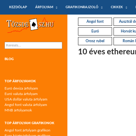
KILÉPÉS A TARTALOMBA
Keresés
KEZDŐLAP
ÁRFOLYAM
GRAFIKONRAJZOLÓ
CIKKEK
Tőzsdeász.hu – árfolyamok és árfolyam
Angol font
Ausztrál do
grafikonok
Euró
Horvát k
Orosz rubel
Román l
Keresés:
10 éves ethereu
BLOG
TOP ÁRFOLYAMOK
Euró deviza árfolyam
Euró valuta árfolyam
USA dollár valuta árfolyam
Angol font valuta árfolyam
MNB árfolyamok
TOP ÁRFOLYAM GRAFIKONOK
Angol font árfolyam grafikon
Euro középárfolyam grafikon