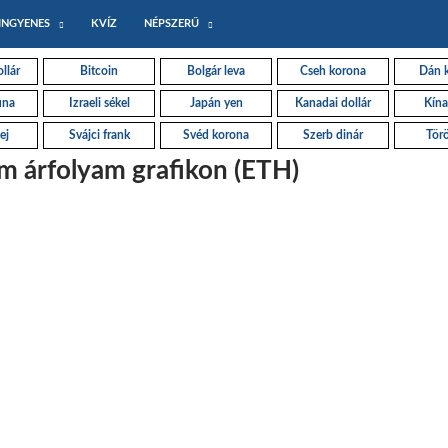
INGYENES
KVÍZ
NÉPSZERŰ
llár
Bitcoin
Bolgár leva
Cseh korona
Dán 
una
Izraeli sékel
Japán yen
Kanadai dollár
Kína
ej
Svájci frank
Svéd korona
Szerb dinár
Törö
m árfolyam grafikon (ETH)