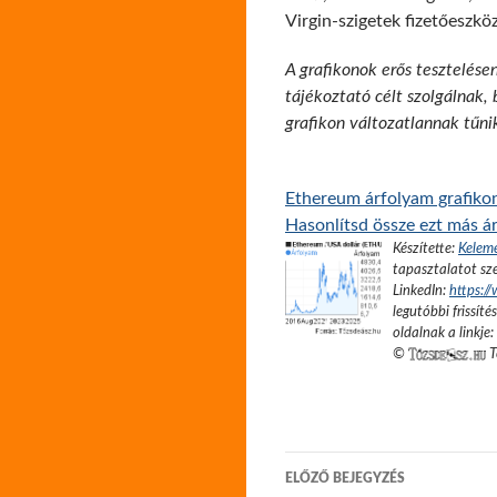
Virgin-szigetek fizetőeszkö
A grafikonok erős tesztelése
tájékoztató célt szolgálnak,
grafikon változatlannak tűni
Ethereum árfolyam grafikon
Hasonlítsd össze ezt más ár
Készítette:
Kelem
tapasztalatot sze
LinkedIn:
https:/
legutóbbi frissíté
oldalnak a linkje:
©
T
Bejegyzés
ELŐZŐ BEJEGYZÉS
navigáció