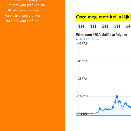
Euro árfolyam grafikon élő
EUR árfolyam grafikon
Forint árfolyam grafikon
Oszd meg, mert kell a lájk
USD árfolyam grafikon
1N
1H
2H
3H
6