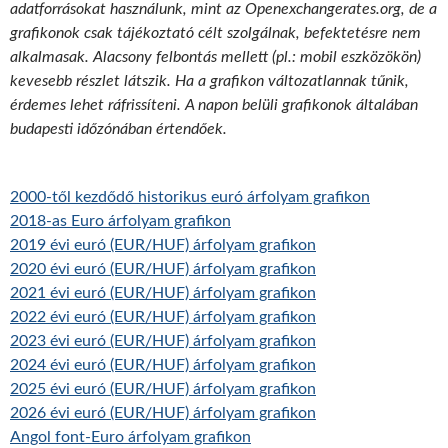
adatforrásokat használunk, mint az Openexchangerates.org, de a
grafikonok csak tájékoztató célt szolgálnak, befektetésre nem
alkalmasak. Alacsony felbontás mellett (pl.: mobil eszközökön)
kevesebb részlet látszik. Ha a grafikon változatlannak tűnik,
érdemes lehet ráfrissíteni. A napon belüli grafikonok általában
budapesti időzónában értendőek.
2000-től kezdődő historikus euró árfolyam grafikon
2018-as Euro árfolyam grafikon
2019 évi euró (EUR/HUF) árfolyam grafikon
2020 évi euró (EUR/HUF) árfolyam grafikon
2021 évi euró (EUR/HUF) árfolyam grafikon
2022 évi euró (EUR/HUF) árfolyam grafikon
2023 évi euró (EUR/HUF) árfolyam grafikon
2024 évi euró (EUR/HUF) árfolyam grafikon
2025 évi euró (EUR/HUF) árfolyam grafikon
2026 évi euró (EUR/HUF) árfolyam grafikon
Angol font-Euro árfolyam grafikon