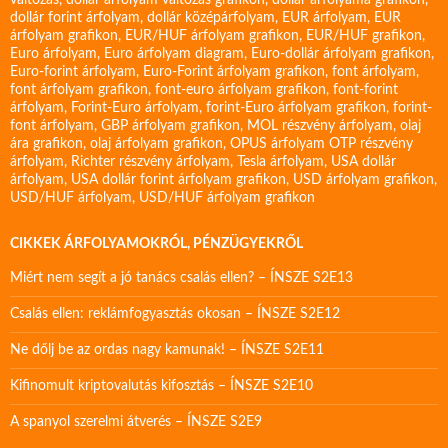
változás
,
dollár árfolyam változás grafikon
,
dollár árfolyama grafikon
,
dollár forint árfolyam
,
dollár középárfolyam
,
EUR árfolyam
,
EUR
árfolyam grafikon
,
EUR/HUF árfolyam grafikon
,
EUR/HUF grafikon
,
Euro árfolyam
,
Euro árfolyam diagram
,
Euro-dollár árfolyam grafikon
,
Euro-forint árfolyam
,
Euro-Forint árfolyam grafikon
,
font árfolyam
,
font árfolyam grafikon
,
font-euro árfolyam grafikon
,
font-forint
árfolyam
,
Forint-Euro árfolyam
,
forint-Euro árfolyam grafikon
,
forint-
font árfolyam
,
GBP árfolyam grafikon
,
MOL részvény árfolyam
,
olaj
ára grafikon
,
olaj árfolyam grafikon
,
OPUS árfolyam
OTP részvény
árfolyam
,
Richter részvény árfolyam
,
Tesla árfolyam
,
USA dollár
árfolyam
,
USA dollár forint árfolyam grafikon
,
USD árfolyam grafikon
,
USD/HUF árfolyam
,
USD/HUF árfolyam grafikon
CIKKEK ÁRFOLYAMOKRÓL, PÉNZÜGYEKRŐL
Miért nem segít a jó tanács csalás ellen? – ÍNSZE S2E13
Csalás ellen: reklámfogyasztás okosan – ÍNSZE S2E12
Ne dőlj be az ordas nagy kamunak! – ÍNSZE S2E11
Kifinomult kriptovalutás kifosztás – ÍNSZE S2E10
A spanyol szerelmi átverés – ÍNSZE S2E9