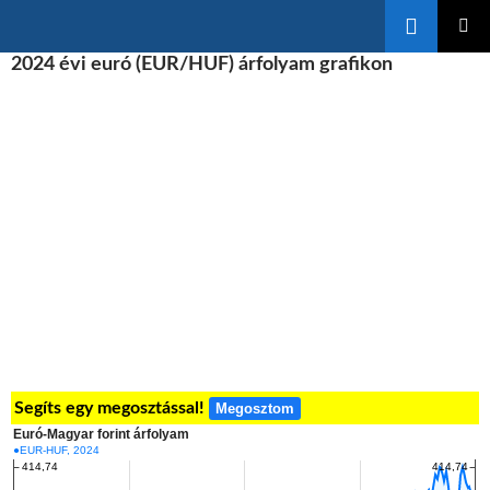
Keresés
KILÉPÉS
2024 évi euró (EUR/HUF) árfolyam grafikon
ELSŐDL
A
MENÜ
TARTALOMBA
Segíts egy megosztással!
Megosztom