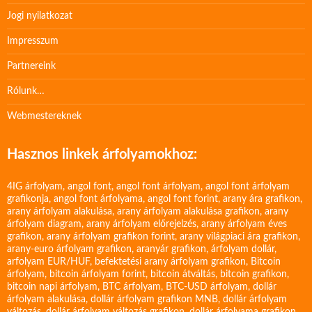
Jogi nyilatkozat
Impresszum
Partnereink
Rólunk…
Webmestereknek
Hasznos linkek árfolyamokhoz:
4IG árfolyam
,
angol font
,
angol font árfolyam
,
angol font árfolyam
grafikonja
,
angol font árfolyama
,
angol font forint
,
arany ára grafikon
,
arany árfolyam alakulása
,
arany árfolyam alakulása grafikon
,
arany
árfolyam diagram
,
arany árfolyam előrejelzés
,
arany árfolyam éves
grafikon
,
arany árfolyam grafikon forint
,
arany világpiaci ára grafikon
,
arany-euro árfolyam grafikon
,
aranyár grafikon
,
árfolyam dollár
,
arfolyam EUR/HUF
,
befektetési arany árfolyam grafikon
,
Bitcoin
árfolyam
,
bitcoin árfolyam forint
,
bitcoin átváltás
,
bitcoin grafikon
,
bitcoin napi árfolyam
,
BTC árfolyam
,
BTC-USD árfolyam
,
dollár
árfolyam alakulása
,
dollár árfolyam grafikon MNB
,
dollár árfolyam