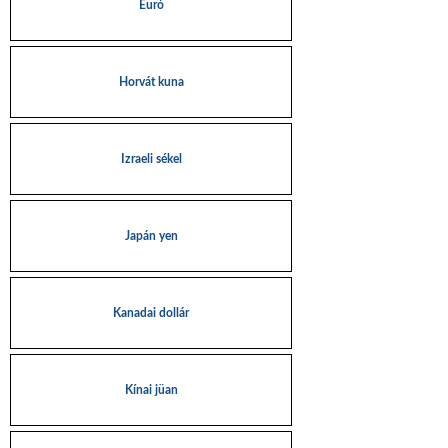
Euró
Horvát kuna
Izraeli sékel
Japán yen
Kanadai dollár
Kínai jüan