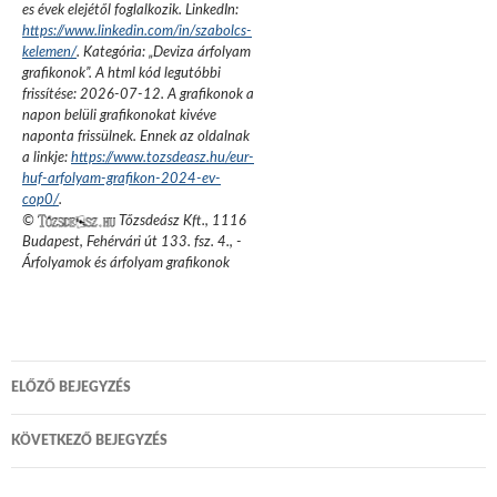
es évek elejétől foglalkozik.
LinkedIn:
https://www.linkedin.com/in/szabolcs-
kelemen/
. Kategória: „
Deviza árfolyam
grafikonok
”.
A html kód legutóbbi
frissítése:
2026-07-12
. A grafikonok a
napon belüli grafikonokat kivéve
naponta frissülnek. Ennek az oldalnak
a linkje:
https://www.tozsdeasz.hu/eur-
huf-arfolyam-grafikon-2024-ev-
cop0/
.
©
Tőzsdeász Kft.
,
1116
Budapest, Fehérvári út 133. fsz. 4.
,
-
Árfolyamok és árfolyam grafikonok
Bejegyzés
ELŐZŐ BEJEGYZÉS
navigáció
KÖVETKEZŐ BEJEGYZÉS