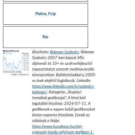
Platina, Ft/gr
Réz
Készítette:
Kelemen Szabolcs
.
Kelemen
Szabolcs 2007-ben kapott MSc
diplomát és 10+ év szoftverfejlesztői
tapasztalatot szerzett multinacionális
környezetben. Befektetésekkel a 2000-
es évek elejétől foglalkozik.
LinkedIn:
https://www.linkedin.com/in/szabolcs-
kelemen/
. Kategória: „
Árupiaci
termékek grafikonjai
”.
A html kód
legutóbbi frissítése:
2026-07-11
. A
grafikonok a napon belüli grafikonokat
kivéve naponta frissülnek. Ennek az
oldalnak a linkje:
https://www.tozsdeasz.hu/olaj-
nyersolaj-hordo-arfolyam-grafikon-1-