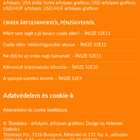
árfolyam
,
USA dollár forint árfolyam grafikon
,
USD árfolyam grafikon
,
USD/HUF árfolyam
,
USD/HUF árfolyam grafikon
CIKKEK ÁRFOLYAMOKRÓL, PÉNZÜGYEKRŐL
Miért nem segít a jó tanács csalás ellen? – ÍNSZE S2E13
Csalás ellen: reklámfogyasztás okosan – ÍNSZE S2E12
Ne dőlj be az ordas nagy kamunak! – ÍNSZE S2E11
Kifinomult kriptovalutás kifosztás – ÍNSZE S2E10
A spanyol szerelmi átverés – ÍNSZE S2E9
Adatvédelem és cookie-k
Adatvédelmi és cookie beállítások.
© Tőzsdeász - árfolyam, árfolyam grafikon. Design by
Kelemen
Szabolcs
Tőzsdeász Kft., 1116 Budapest, Fehérvári út 133. fsz. 4., adószám: