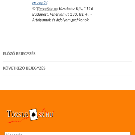
ev-cop2/
.
©
Tőzsdeász Kft.
,
1116
Budapest, Fehérvári út 133. fsz. 4.
,
-
Árfolyamok és árfolyam grafikonok
Bejegyzés
ELŐZŐ BEJEGYZÉS
navigáció
KÖVETKEZŐ BEJEGYZÉS
Keresés: