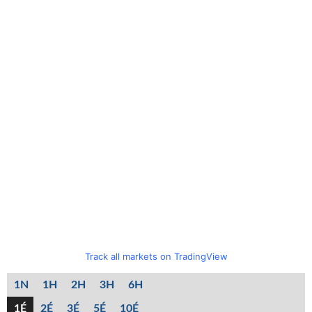
Track all markets on TradingView
1N
1H
2H
3H
6H
1É
2É
3É
5É
10É