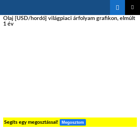
Keresés
KILÉPÉS
Olaj [USD/hordó] világpiaci árfolyam grafikon, elmúlt
ELSŐDL
A
MENÜ
1 év
TARTALOMBA
Segíts egy megosztással!
Megosztom