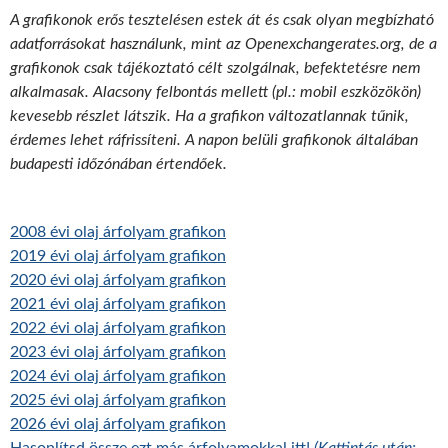
A grafikonok erős tesztelésen estek át és csak olyan megbízható
adatforrásokat használunk, mint az Openexchangerates.org, de a
grafikonok csak tájékoztató célt szolgálnak, befektetésre nem
alkalmasak. Alacsony felbontás mellett (pl.: mobil eszközökön)
kevesebb részlet látszik. Ha a grafikon változatlannak tűnik,
érdemes lehet ráfrissíteni. A napon belüli grafikonok általában
budapesti időzónában értendőek.
2008 évi olaj árfolyam grafikon
2019 évi olaj árfolyam grafikon
2020 évi olaj árfolyam grafikon
2021 évi olaj árfolyam grafikon
2022 évi olaj árfolyam grafikon
2023 évi olaj árfolyam grafikon
2024 évi olaj árfolyam grafikon
2025 évi olaj árfolyam grafikon
2026 évi olaj árfolyam grafikon