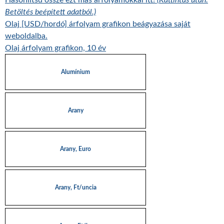
Hasonlítsd össze ezt más árfolyamokkal itt!
(Kattintás után:
Betöltés beépített adatból.)
Olaj [USD/hordó] árfolyam grafikon beágyazása saját
weboldalba.
Olaj árfolyam grafikon, 10 év
Alumínium
Arany
Arany, Euro
Arany, Ft/uncia