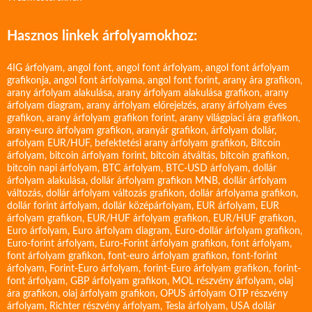
Hasznos linkek árfolyamokhoz:
4IG árfolyam
,
angol font
,
angol font árfolyam
,
angol font árfolyam
grafikonja
,
angol font árfolyama
,
angol font forint
,
arany ára grafikon
,
arany árfolyam alakulása
,
arany árfolyam alakulása grafikon
,
arany
árfolyam diagram
,
arany árfolyam előrejelzés
,
arany árfolyam éves
grafikon
,
arany árfolyam grafikon forint
,
arany világpiaci ára grafikon
,
arany-euro árfolyam grafikon
,
aranyár grafikon
,
árfolyam dollár
,
arfolyam EUR/HUF
,
befektetési arany árfolyam grafikon
,
Bitcoin
árfolyam
,
bitcoin árfolyam forint
,
bitcoin átváltás
,
bitcoin grafikon
,
bitcoin napi árfolyam
,
BTC árfolyam
,
BTC-USD árfolyam
,
dollár
árfolyam alakulása
,
dollár árfolyam grafikon MNB
,
dollár árfolyam
változás
,
dollár árfolyam változás grafikon
,
dollár árfolyama grafikon
,
dollár forint árfolyam
,
dollár középárfolyam
,
EUR árfolyam
,
EUR
árfolyam grafikon
,
EUR/HUF árfolyam grafikon
,
EUR/HUF grafikon
,
Euro árfolyam
,
Euro árfolyam diagram
,
Euro-dollár árfolyam grafikon
,
Euro-forint árfolyam
,
Euro-Forint árfolyam grafikon
,
font árfolyam
,
font árfolyam grafikon
,
font-euro árfolyam grafikon
,
font-forint
árfolyam
,
Forint-Euro árfolyam
,
forint-Euro árfolyam grafikon
,
forint-
font árfolyam
,
GBP árfolyam grafikon
,
MOL részvény árfolyam
,
olaj
ára grafikon
,
olaj árfolyam grafikon
,
OPUS árfolyam
OTP részvény
árfolyam
,
Richter részvény árfolyam
,
Tesla árfolyam
,
USA dollár