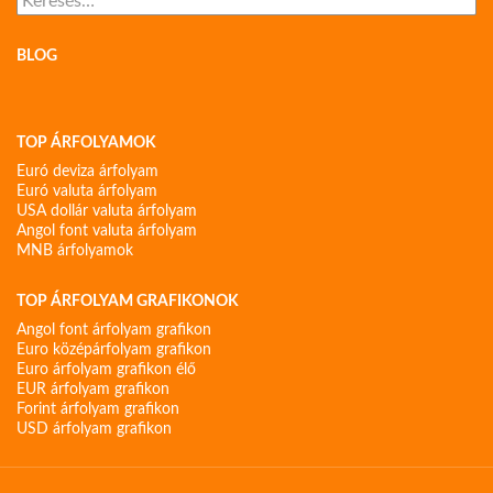
BLOG
TOP ÁRFOLYAMOK
Euró deviza árfolyam
Euró valuta árfolyam
USA dollár valuta árfolyam
Angol font valuta árfolyam
MNB árfolyamok
TOP ÁRFOLYAM GRAFIKONOK
Angol font árfolyam grafikon
Euro középárfolyam grafikon
Euro árfolyam grafikon élő
EUR árfolyam grafikon
Forint árfolyam grafikon
USD árfolyam grafikon