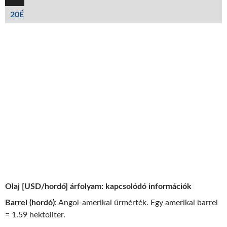
20É
Olaj [USD/hordó] árfolyam: kapcsolódó információk
Barrel (hordó)
: Angol-amerikai űrmérték. Egy amerikai barrel
= 1.59 hektoliter.