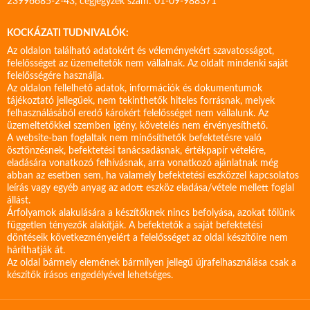
23996685-2-43, cégjegyzék szám: 01-09-988371
KOCKÁZATI TUDNIVALÓK:
Az oldalon található adatokért és véleményekért szavatosságot,
felelősséget az üzemeltetők nem vállalnak. Az oldalt mindenki saját
felelősségére használja.
Az oldalon fellelhető adatok, információk és dokumentumok
tájékoztató jellegűek, nem tekinthetők hiteles forrásnak, melyek
felhasználásából eredő károkért felelősséget nem vállalunk. Az
üzemeltetőkkel szemben igény, követelés nem érvényesíthető.
A website-ban foglaltak nem minősíthetők befektetésre való
ösztönzésnek, befektetési tanácsadásnak, értékpapír vételére,
eladására vonatkozó felhívásnak, arra vonatkozó ajánlatnak még
abban az esetben sem, ha valamely befektetési eszközzel kapcsolatos
leírás vagy egyéb anyag az adott eszköz eladása/vétele mellett foglal
állást.
Árfolyamok alakulására a készítőknek nincs befolyása, azokat tőlünk
független tényezők alakítják. A befektetők a saját befektetési
döntéseik következményeiért a felelősséget az oldal készítőire nem
háríthatják át.
Az oldal bármely elemének bármilyen jellegű újrafelhasználása csak a
készítők írásos engedélyével lehetséges.