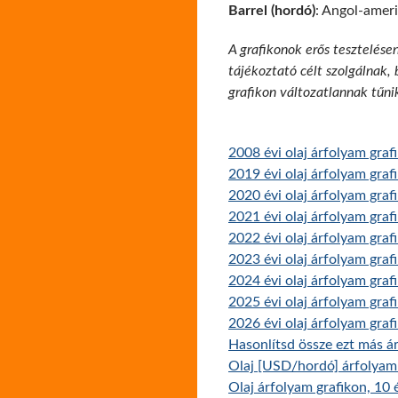
Barrel (hordó)
: Angol-ameri
A grafikonok erős tesztelése
tájékoztató célt szolgálnak,
grafikon változatlannak tűni
2008 évi olaj árfolyam graf
2019 évi olaj árfolyam graf
2020 évi olaj árfolyam graf
2021 évi olaj árfolyam graf
2022 évi olaj árfolyam graf
2023 évi olaj árfolyam graf
2024 évi olaj árfolyam graf
2025 évi olaj árfolyam graf
2026 évi olaj árfolyam graf
Hasonlítsd össze ezt más ár
Olaj [USD/hordó] árfolyam 
Olaj árfolyam grafikon, 10 