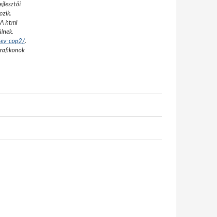
jlesztői
ozik.
A html
ülnek.
-ev-cop2/
.
grafikonok