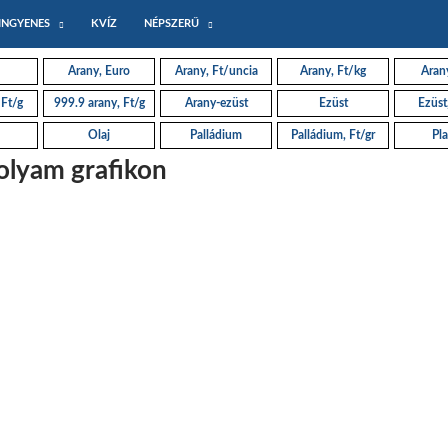
INGYENES
KVÍZ
NÉPSZERŰ
Arany, Euro
Arany, Ft/uncia
Arany, Ft/kg
Arany
 Ft/g
999.9 arany, Ft/g
Arany-ezüst
Ezüst
Ezüst
Olaj
Palládium
Palládium, Ft/gr
Pla
folyam grafikon