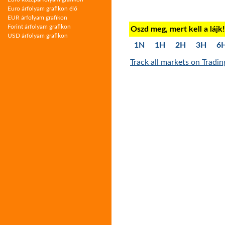
Euro árfolyam grafikon élő
EUR árfolyam grafikon
Forint árfolyam grafikon
Oszd meg, mert kell a lájk
USD árfolyam grafikon
1N
1H
2H
3H
6
Track all markets on Tradi