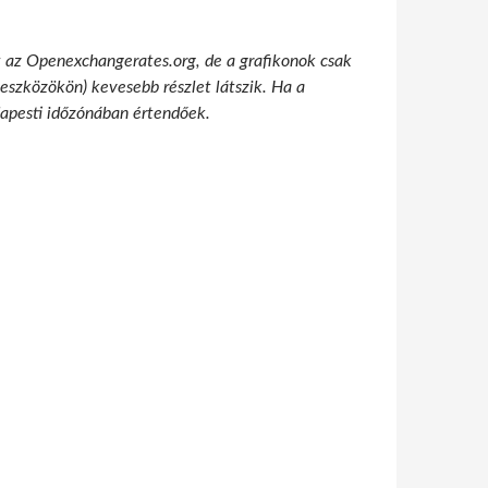
t az Openexchangerates.org, de a grafikonok csak
 eszközökön) kevesebb részlet látszik. Ha a
udapesti időzónában értendőek.