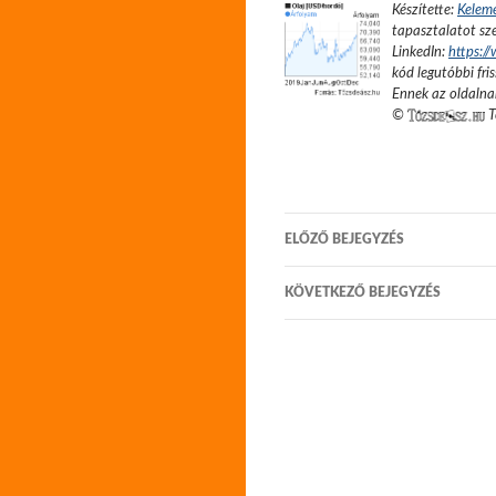
Készítette:
Kelem
tapasztalatot sze
LinkedIn:
https:/
kód legutóbbi fris
Ennek az oldalnak
©
T
Bejegyzés
ELŐZŐ BEJEGYZÉS
navigáció
KÖVETKEZŐ BEJEGYZÉS