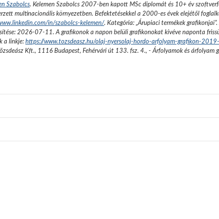
en Szabolcs
.
Kelemen Szabolcs 2007-ben kapott MSc diplomát és 10+ év szoftverfe
rzett multinacionális környezetben. Befektetésekkel a 2000-es évek elejétől foglalk
/www.linkedin.com/in/szabolcs-kelemen/
. Kategória: „
Árupiaci termékek grafikonjai
”.
sítése:
2026-07-11
. A grafikonok a napon belüli grafikonokat kivéve naponta friss
 a linkje:
https://www.tozsdeasz.hu/olaj-nyersolaj-hordo-arfolyam-grafikon-2019
őzsdeász Kft.
,
1116 Budapest, Fehérvári út 133. fsz. 4.
,
- Árfolyamok és árfolyam 