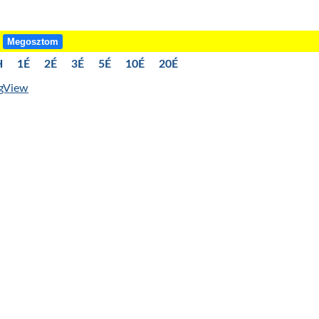
!
Megosztom
H
1É
2É
3É
5É
10É
20É
ngView