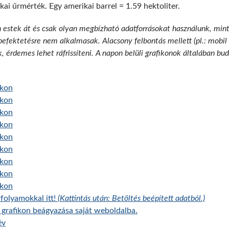
kai űrmérték. Egy amerikai barrel = 1.59 hektoliter.
n estek át és csak olyan megbízható adatforrásokat használunk, min
 befektetésre nem alkalmasak. Alacsony felbontás mellett (pl.: mobil
k, érdemes lehet ráfrissíteni. A napon belüli grafikonok általában b
ikon
ikon
ikon
ikon
ikon
ikon
ikon
ikon
ikon
folyamokkal itt!
(Kattintás után: Betöltés beépített adatból.)
grafikon beágyazása saját weboldalba.
év