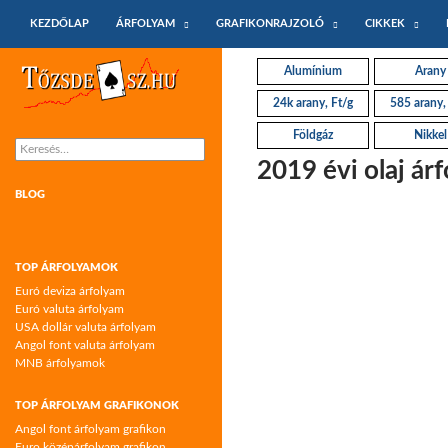
KILÉPÉS A TARTALOMBA
Keresés
KEZDŐLAP
ÁRFOLYAM
GRAFIKONRAJZOLÓ
CIKKEK
Tőzsdeász.hu – árfolyamok és árfolyam
Alumínium
Arany
grafikonok
24k arany, Ft/g
585 arany,
Földgáz
Nikkel
Keresés:
2019 évi olaj ár
BLOG
TOP ÁRFOLYAMOK
Euró deviza árfolyam
Euró valuta árfolyam
USA dollár valuta árfolyam
Angol font valuta árfolyam
MNB árfolyamok
TOP ÁRFOLYAM GRAFIKONOK
Angol font árfolyam grafikon
Euro középárfolyam grafikon