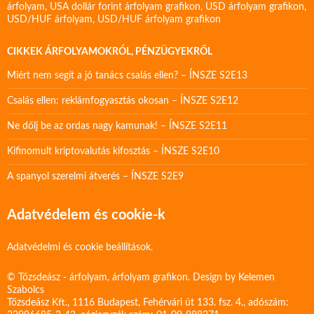
árfolyam
,
USA dollár forint árfolyam grafikon
,
USD árfolyam grafikon
,
USD/HUF árfolyam
,
USD/HUF árfolyam grafikon
CIKKEK ÁRFOLYAMOKRÓL, PÉNZÜGYEKRŐL
Miért nem segít a jó tanács csalás ellen? – ÍNSZE S2E13
Csalás ellen: reklámfogyasztás okosan – ÍNSZE S2E12
Ne dőlj be az ordas nagy kamunak! – ÍNSZE S2E11
Kifinomult kriptovalutás kifosztás – ÍNSZE S2E10
A spanyol szerelmi átverés – ÍNSZE S2E9
Adatvédelem és cookie-k
Adatvédelmi és cookie beállítások.
© Tőzsdeász - árfolyam, árfolyam grafikon. Design by
Kelemen
Szabolcs
Tőzsdeász Kft., 1116 Budapest, Fehérvári út 133. fsz. 4., adószám: