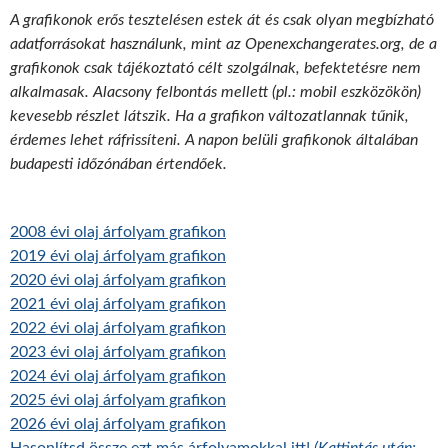
A grafikonok erős tesztelésen estek át és csak olyan megbízható
adatforrásokat használunk, mint az Openexchangerates.org, de a
grafikonok csak tájékoztató célt szolgálnak, befektetésre nem
alkalmasak. Alacsony felbontás mellett (pl.: mobil eszközökön)
kevesebb részlet látszik. Ha a grafikon változatlannak tűnik,
érdemes lehet ráfrissíteni. A napon belüli grafikonok általában
budapesti időzónában értendőek.
2008 évi olaj árfolyam grafikon
2019 évi olaj árfolyam grafikon
2020 évi olaj árfolyam grafikon
2021 évi olaj árfolyam grafikon
2022 évi olaj árfolyam grafikon
2023 évi olaj árfolyam grafikon
2024 évi olaj árfolyam grafikon
2025 évi olaj árfolyam grafikon
2026 évi olaj árfolyam grafikon