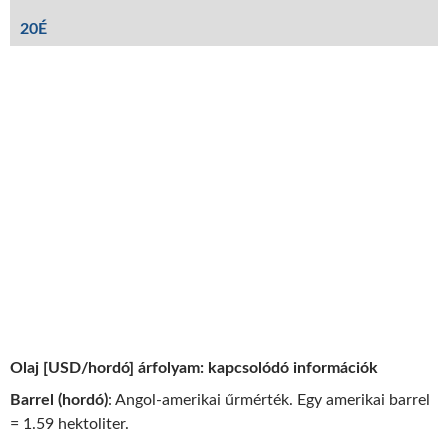
20É
Olaj [USD/hordó] árfolyam: kapcsolódó információk
Barrel (hordó)
: Angol-amerikai űrmérték. Egy amerikai barrel
= 1.59 hektoliter.