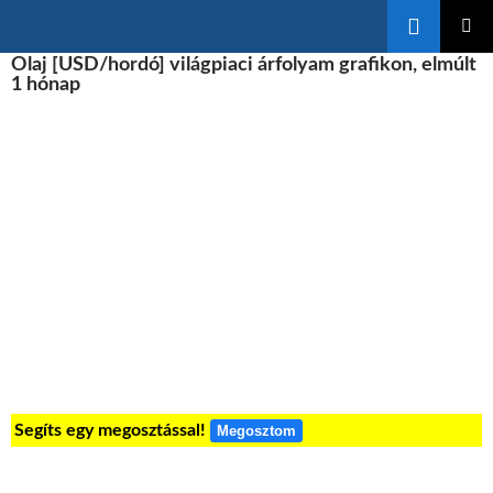
Keresés
KILÉPÉS
Olaj [USD/hordó] világpiaci árfolyam grafikon, elmúlt
ELSŐDL
A
MENÜ
1 hónap
TARTALOMBA
Segíts egy megosztással!
Megosztom