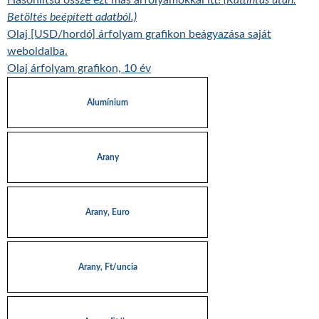
Hasonlítsd össze ezt más árfolyamokkal itt!
(Kattintás után:
Betöltés beépített adatból.)
Olaj [USD/hordó] árfolyam grafikon beágyazása saját
weboldalba.
Olaj árfolyam grafikon, 10 év
Alumínium
Arany
Arany, Euro
Arany, Ft/uncia