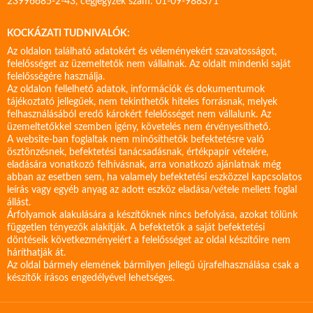
23996685-2-43, cégjegyzék szám: 01-09-988371
KOCKÁZATI TUDNIVALÓK:
Az oldalon található adatokért és véleményekért szavatosságot,
felelősséget az üzemeltetők nem vállalnak. Az oldalt mindenki saját
felelősségére használja.
Az oldalon fellelhető adatok, információk és dokumentumok
tájékoztató jellegűek, nem tekinthetők hiteles forrásnak, melyek
felhasználásából eredő károkért felelősséget nem vállalunk. Az
üzemeltetőkkel szemben igény, követelés nem érvényesíthető.
A website-ban foglaltak nem minősíthetők befektetésre való
ösztönzésnek, befektetési tanácsadásnak, értékpapír vételére,
eladására vonatkozó felhívásnak, arra vonatkozó ajánlatnak még
abban az esetben sem, ha valamely befektetési eszközzel kapcsolatos
leírás vagy egyéb anyag az adott eszköz eladása/vétele mellett foglal
állást.
Árfolyamok alakulására a készítőknek nincs befolyása, azokat tőlünk
független tényezők alakítják. A befektetők a saját befektetési
döntéseik következményeiért a felelősséget az oldal készítőire nem
háríthatják át.
Az oldal bármely elemének bármilyen jellegű újrafelhasználása csak a
készítők írásos engedélyével lehetséges.