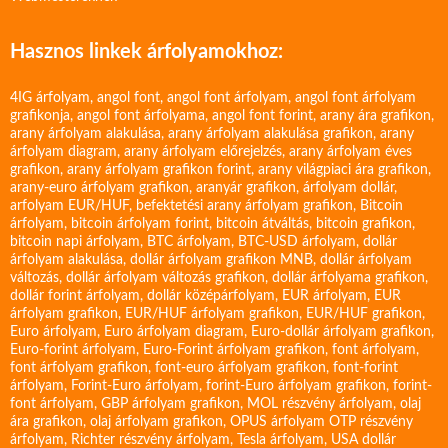
Hasznos linkek árfolyamokhoz:
4IG árfolyam
,
angol font
,
angol font árfolyam
,
angol font árfolyam
grafikonja
,
angol font árfolyama
,
angol font forint
,
arany ára grafikon
,
arany árfolyam alakulása
,
arany árfolyam alakulása grafikon
,
arany
árfolyam diagram
,
arany árfolyam előrejelzés
,
arany árfolyam éves
grafikon
,
arany árfolyam grafikon forint
,
arany világpiaci ára grafikon
,
arany-euro árfolyam grafikon
,
aranyár grafikon
,
árfolyam dollár
,
arfolyam EUR/HUF
,
befektetési arany árfolyam grafikon
,
Bitcoin
árfolyam
,
bitcoin árfolyam forint
,
bitcoin átváltás
,
bitcoin grafikon
,
bitcoin napi árfolyam
,
BTC árfolyam
,
BTC-USD árfolyam
,
dollár
árfolyam alakulása
,
dollár árfolyam grafikon MNB
,
dollár árfolyam
változás
,
dollár árfolyam változás grafikon
,
dollár árfolyama grafikon
,
dollár forint árfolyam
,
dollár középárfolyam
,
EUR árfolyam
,
EUR
árfolyam grafikon
,
EUR/HUF árfolyam grafikon
,
EUR/HUF grafikon
,
Euro árfolyam
,
Euro árfolyam diagram
,
Euro-dollár árfolyam grafikon
,
Euro-forint árfolyam
,
Euro-Forint árfolyam grafikon
,
font árfolyam
,
font árfolyam grafikon
,
font-euro árfolyam grafikon
,
font-forint
árfolyam
,
Forint-Euro árfolyam
,
forint-Euro árfolyam grafikon
,
forint-
font árfolyam
,
GBP árfolyam grafikon
,
MOL részvény árfolyam
,
olaj
ára grafikon
,
olaj árfolyam grafikon
,
OPUS árfolyam
OTP részvény
árfolyam
,
Richter részvény árfolyam
,
Tesla árfolyam
,
USA dollár