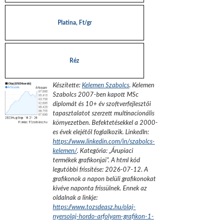
Platina, Ft/gr
Réz
Készítette:
Kelemen Szabolcs
.
Kelemen
Szabolcs 2007-ben kapott MSc
diplomát és 10+ év szoftverfejlesztői
tapasztalatot szerzett multinacionális
környezetben. Befektetésekkel a 2000-
es évek elejétől foglalkozik.
LinkedIn:
https://www.linkedin.com/in/szabolcs-
kelemen/
. Kategória: „
Árupiaci
termékek grafikonjai
”.
A html kód
legutóbbi frissítése:
2026-07-12
. A
grafikonok a napon belüli grafikonokat
kivéve naponta frissülnek. Ennek az
oldalnak a linkje:
https://www.tozsdeasz.hu/olaj-
nyersolaj-hordo-arfolyam-grafikon-1-