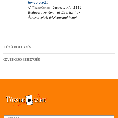
honap-cop2/
.
©
Tőzsdeász Kft.
,
1116
Budapest, Fehérvári út 133. fsz. 4.
,
-
Árfolyamok és árfolyam grafikonok
Bejegyzés
ELŐZŐ BEJEGYZÉS
navigáció
KÖVETKEZŐ BEJEGYZÉS
Keresés: