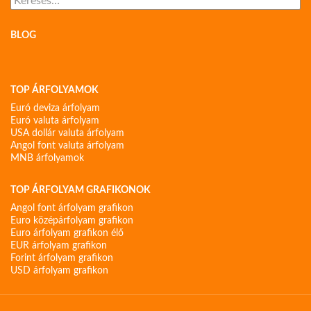
BLOG
TOP ÁRFOLYAMOK
Euró deviza árfolyam
Euró valuta árfolyam
USA dollár valuta árfolyam
Angol font valuta árfolyam
MNB árfolyamok
TOP ÁRFOLYAM GRAFIKONOK
Angol font árfolyam grafikon
Euro középárfolyam grafikon
Euro árfolyam grafikon élő
EUR árfolyam grafikon
Forint árfolyam grafikon
USD árfolyam grafikon