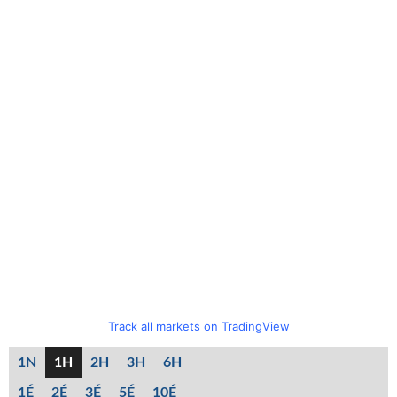
Track all markets on TradingView
1N
1H
2H
3H
6H
1É
2É
3É
5É
10É