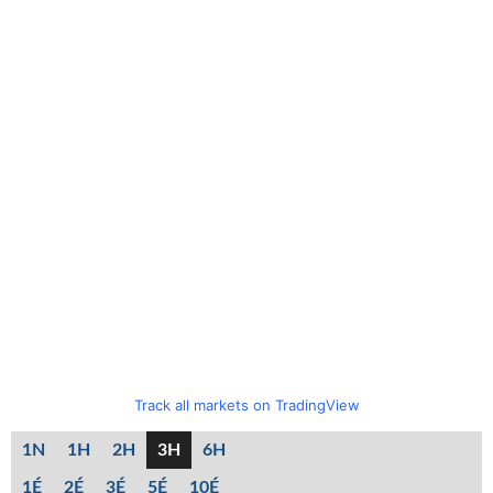
Track all markets on TradingView
1N
1H
2H
3H
6H
1É
2É
3É
5É
10É