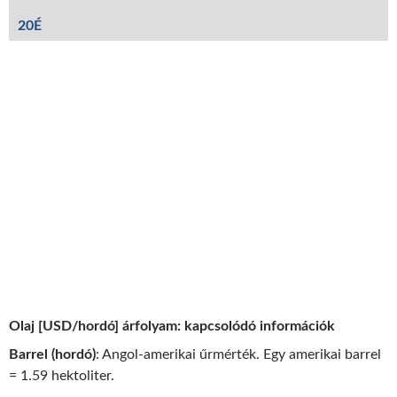
20É
Olaj [USD/hordó] árfolyam: kapcsolódó információk
Barrel (hordó)
: Angol-amerikai űrmérték. Egy amerikai barrel
= 1.59 hektoliter.