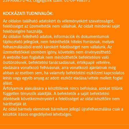
23996685-2-43, cégjegyzék szám: 01-09-988371
KOCKÁZATI TUDNIVALÓK:
Az oldalon található adatokért és véleményekért szavatosságot,
felelősséget az üzemeltetők nem vállalnak. Az oldalt mindenki saját
felelősségére használja.
Az oldalon fellelhető adatok, információk és dokumentumok
tájékoztató jellegűek, nem tekinthetők hiteles forrásnak, melyek
felhasználásából eredő károkért felelősséget nem vállalunk. Az
üzemeltetőkkel szemben igény, követelés nem érvényesíthető.
A website-ban foglaltak nem minősíthetők befektetésre való
ösztönzésnek, befektetési tanácsadásnak, értékpapír vételére,
eladására vonatkozó felhívásnak, arra vonatkozó ajánlatnak még
abban az esetben sem, ha valamely befektetési eszközzel kapcsolatos
leírás vagy egyéb anyag az adott eszköz eladása/vétele mellett foglal
állást.
Árfolyamok alakulására a készítőknek nincs befolyása, azokat tőlünk
független tényezők alakítják. A befektetők a saját befektetési
döntéseik következményeiért a felelősséget az oldal készítőire nem
háríthatják át.
Az oldal bármely elemének bármilyen jellegű újrafelhasználása csak a
készítők írásos engedélyével lehetséges.