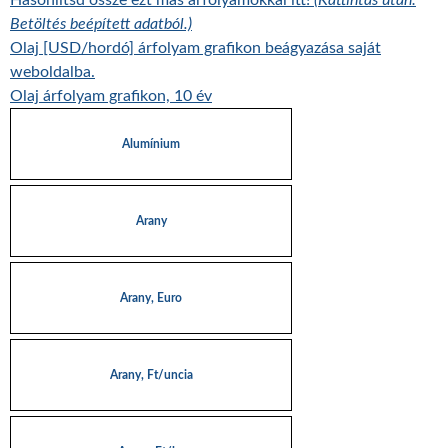
Hasonlítsd össze ezt más árfolyamokkal itt!
(Kattintás után:
Betöltés beépített adatból.)
Olaj [USD/hordó] árfolyam grafikon beágyazása saját
weboldalba.
Olaj árfolyam grafikon, 10 év
Alumínium
Arany
Arany, Euro
Arany, Ft/uncia