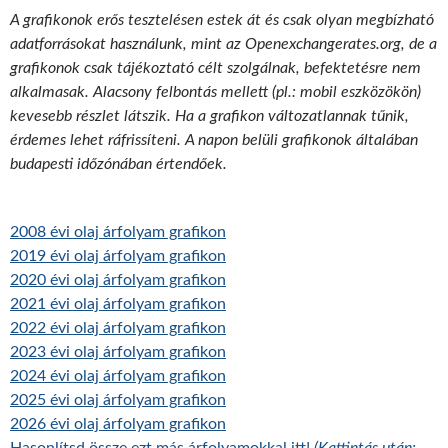
A grafikonok erős tesztelésen estek át és csak olyan megbízható
adatforrásokat használunk, mint az Openexchangerates.org, de a
grafikonok csak tájékoztató célt szolgálnak, befektetésre nem
alkalmasak. Alacsony felbontás mellett (pl.: mobil eszközökön)
kevesebb részlet látszik. Ha a grafikon változatlannak tűnik,
érdemes lehet ráfrissíteni. A napon belüli grafikonok általában
budapesti időzónában értendőek.
2008 évi olaj árfolyam grafikon
2019 évi olaj árfolyam grafikon
2020 évi olaj árfolyam grafikon
2021 évi olaj árfolyam grafikon
2022 évi olaj árfolyam grafikon
2023 évi olaj árfolyam grafikon
2024 évi olaj árfolyam grafikon
2025 évi olaj árfolyam grafikon
2026 évi olaj árfolyam grafikon