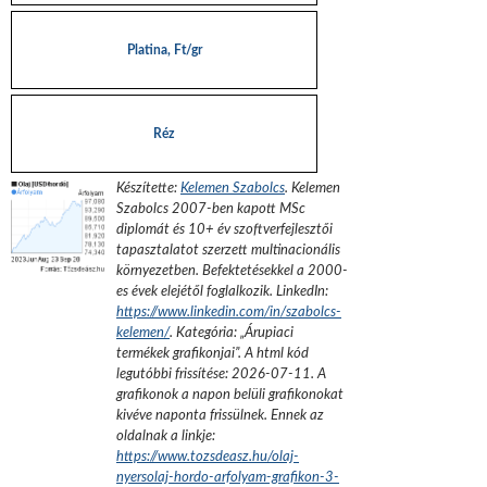
Platina, Ft/gr
Réz
Készítette:
Kelemen Szabolcs
.
Kelemen
Szabolcs 2007-ben kapott MSc
diplomát és 10+ év szoftverfejlesztői
tapasztalatot szerzett multinacionális
környezetben. Befektetésekkel a 2000-
es évek elejétől foglalkozik.
LinkedIn:
https://www.linkedin.com/in/szabolcs-
kelemen/
. Kategória: „
Árupiaci
termékek grafikonjai
”.
A html kód
legutóbbi frissítése:
2026-07-11
. A
grafikonok a napon belüli grafikonokat
kivéve naponta frissülnek. Ennek az
oldalnak a linkje:
https://www.tozsdeasz.hu/olaj-
nyersolaj-hordo-arfolyam-grafikon-3-