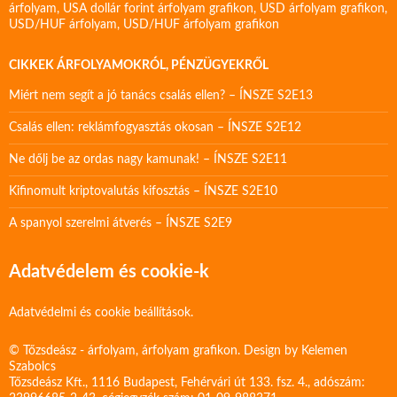
árfolyam
,
USA dollár forint árfolyam grafikon
,
USD árfolyam grafikon
,
USD/HUF árfolyam
,
USD/HUF árfolyam grafikon
CIKKEK ÁRFOLYAMOKRÓL, PÉNZÜGYEKRŐL
Miért nem segít a jó tanács csalás ellen? – ÍNSZE S2E13
Csalás ellen: reklámfogyasztás okosan – ÍNSZE S2E12
Ne dőlj be az ordas nagy kamunak! – ÍNSZE S2E11
Kifinomult kriptovalutás kifosztás – ÍNSZE S2E10
A spanyol szerelmi átverés – ÍNSZE S2E9
Adatvédelem és cookie-k
Adatvédelmi és cookie beállítások.
© Tőzsdeász - árfolyam, árfolyam grafikon. Design by
Kelemen
Szabolcs
Tőzsdeász Kft., 1116 Budapest, Fehérvári út 133. fsz. 4., adószám: