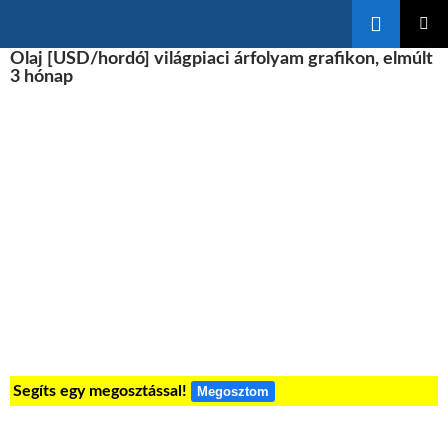
Keresés
KILÉPÉS
Olaj [USD/hordó] világpiaci árfolyam grafikon, elmúlt
ELSŐDL
A
MENÜ
3 hónap
TARTALOMBA
Segíts egy megosztással!
Megosztom