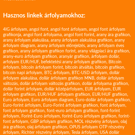
Hasznos linkek árfolyamokhoz:
4IG árfolyam
,
angol font
,
angol font árfolyam
,
angol font árfolyam
grafikonja
,
angol font árfolyama
,
angol font forint
,
arany ára grafikon
,
arany árfolyam alakulása
,
arany árfolyam alakulása grafikon
,
arany
árfolyam diagram
,
arany árfolyam előrejelzés
,
arany árfolyam éves
grafikon
,
arany árfolyam grafikon forint
,
arany világpiaci ára grafikon
,
arany-euro árfolyam grafikon
,
aranyár grafikon
,
árfolyam dollár
,
arfolyam EUR/HUF
,
befektetési arany árfolyam grafikon
,
Bitcoin
árfolyam
,
bitcoin árfolyam forint
,
bitcoin átváltás
,
bitcoin grafikon
,
bitcoin napi árfolyam
,
BTC árfolyam
,
BTC-USD árfolyam
,
dollár
árfolyam alakulása
,
dollár árfolyam grafikon MNB
,
dollár árfolyam
változás
,
dollár árfolyam változás grafikon
,
dollár árfolyama grafikon
,
dollár forint árfolyam
,
dollár középárfolyam
,
EUR árfolyam
,
EUR
árfolyam grafikon
,
EUR/HUF árfolyam grafikon
,
EUR/HUF grafikon
,
Euro árfolyam
,
Euro árfolyam diagram
,
Euro-dollár árfolyam grafikon
,
Euro-forint árfolyam
,
Euro-Forint árfolyam grafikon
,
font árfolyam
,
font árfolyam grafikon
,
font-euro árfolyam grafikon
,
font-forint
árfolyam
,
Forint-Euro árfolyam
,
forint-Euro árfolyam grafikon
,
forint-
font árfolyam
,
GBP árfolyam grafikon
,
MOL részvény árfolyam
,
olaj
ára grafikon
,
olaj árfolyam grafikon
,
OPUS árfolyam
OTP részvény
árfolyam
,
Richter részvény árfolyam
,
Tesla árfolyam
,
USA dollár