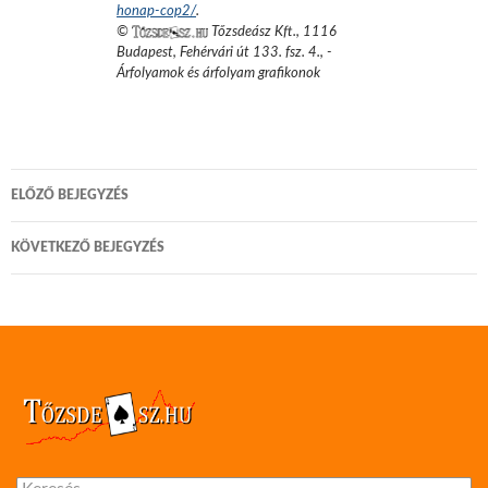
honap-cop2/
.
©
Tőzsdeász Kft.
,
1116
Budapest, Fehérvári út 133. fsz. 4.
,
-
Árfolyamok és árfolyam grafikonok
Bejegyzés
ELŐZŐ BEJEGYZÉS
navigáció
KÖVETKEZŐ BEJEGYZÉS
Keresés: