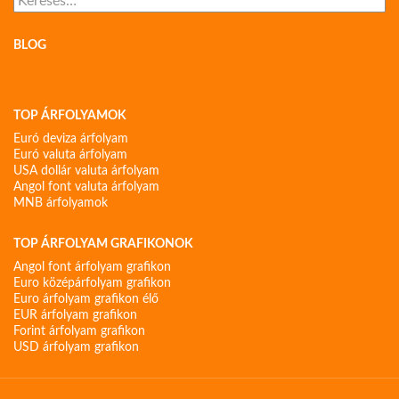
BLOG
TOP ÁRFOLYAMOK
Euró deviza árfolyam
Euró valuta árfolyam
USA dollár valuta árfolyam
Angol font valuta árfolyam
MNB árfolyamok
TOP ÁRFOLYAM GRAFIKONOK
Angol font árfolyam grafikon
Euro középárfolyam grafikon
Euro árfolyam grafikon élő
EUR árfolyam grafikon
Forint árfolyam grafikon
USD árfolyam grafikon