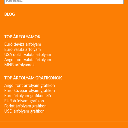
BLOG
TOP ÁRFOLYAMOK
Euró deviza árfolyam
Euró valuta árfolyam
USA dollár valuta árfolyam
Angol font valuta árfolyam
MNB árfolyamok
TOP ÁRFOLYAM GRAFIKONOK
Angol font árfolyam grafikon
Euro középárfolyam grafikon
Euro árfolyam grafikon élő
EUR árfolyam grafikon
Forint árfolyam grafikon
USD árfolyam grafikon