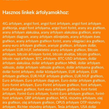
Hasznos linkek árfolyamokhoz:
4IG árfolyam
,
angol font
,
angol font árfolyam
,
angol font árfolyam
grafikonja
,
angol font árfolyama
,
angol font forint
,
arany ára grafikon
,
arany árfolyam alakulása
,
arany árfolyam alakulása grafikon
,
arany
árfolyam diagram
,
arany árfolyam előrejelzés
,
arany árfolyam éves
grafikon
,
arany árfolyam grafikon forint
,
arany világpiaci ára grafikon
,
arany-euro árfolyam grafikon
,
aranyár grafikon
,
árfolyam dollár
,
arfolyam EUR/HUF
,
befektetési arany árfolyam grafikon
,
Bitcoin
árfolyam
,
bitcoin árfolyam forint
,
bitcoin átváltás
,
bitcoin grafikon
,
bitcoin napi árfolyam
,
BTC árfolyam
,
BTC-USD árfolyam
,
dollár
árfolyam alakulása
,
dollár árfolyam grafikon MNB
,
dollár árfolyam
változás
,
dollár árfolyam változás grafikon
,
dollár árfolyama grafikon
,
dollár forint árfolyam
,
dollár középárfolyam
,
EUR árfolyam
,
EUR
árfolyam grafikon
,
EUR/HUF árfolyam grafikon
,
EUR/HUF grafikon
,
Euro árfolyam
,
Euro árfolyam diagram
,
Euro-dollár árfolyam grafikon
,
Euro-forint árfolyam
,
Euro-Forint árfolyam grafikon
,
font árfolyam
,
font árfolyam grafikon
,
font-euro árfolyam grafikon
,
font-forint
árfolyam
,
Forint-Euro árfolyam
,
forint-Euro árfolyam grafikon
,
forint-
font árfolyam
,
GBP árfolyam grafikon
,
MOL részvény árfolyam
,
olaj
ára grafikon
,
olaj árfolyam grafikon
,
OPUS árfolyam
OTP részvény
árfolyam
,
Richter részvény árfolyam
,
Tesla árfolyam
,
USA dollár