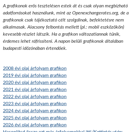
A grafikonok erős tesztelésen estek át és csak olyan megbízható
adatforrásokat használunk, mint az Openexchangerates.org, de a
grafikonok csak tájékoztató célt szolgálnak, befektetésre nem
alkalmasak. Alacsony felbontás mellett (pl.: mobil eszközökön)
kevesebb részlet látszik. Ha a grafikon változatlannak tűnik,
érdemes lehet ráfrissíteni. A napon belüli grafikonok általában
budapesti időzónában értendőek.
2008 évi olaj árfolyam grafikon
2019 évi olaj árfolyam grafikon
2020 évi olaj árfolyam grafikon
2021 évi olaj árfolyam grafikon
2022 évi olaj árfolyam grafikon
2023 évi olaj árfolyam grafikon
2024 évi olaj árfolyam grafikon
2025 évi olaj árfolyam grafikon
2026 évi olaj árfolyam grafikon