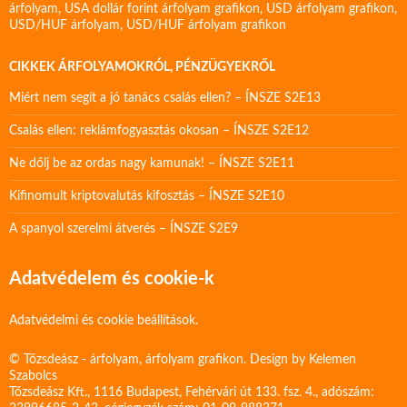
árfolyam
,
USA dollár forint árfolyam grafikon
,
USD árfolyam grafikon
,
USD/HUF árfolyam
,
USD/HUF árfolyam grafikon
CIKKEK ÁRFOLYAMOKRÓL, PÉNZÜGYEKRŐL
Miért nem segít a jó tanács csalás ellen? – ÍNSZE S2E13
Csalás ellen: reklámfogyasztás okosan – ÍNSZE S2E12
Ne dőlj be az ordas nagy kamunak! – ÍNSZE S2E11
Kifinomult kriptovalutás kifosztás – ÍNSZE S2E10
A spanyol szerelmi átverés – ÍNSZE S2E9
Adatvédelem és cookie-k
Adatvédelmi és cookie beállítások.
© Tőzsdeász - árfolyam, árfolyam grafikon. Design by
Kelemen
Szabolcs
Tőzsdeász Kft., 1116 Budapest, Fehérvári út 133. fsz. 4., adószám: