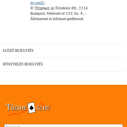
ev-cop2/
.
©
Tőzsdeász Kft.
,
1116
Budapest, Fehérvári út 133. fsz. 4.
,
-
Árfolyamok és árfolyam grafikonok
Bejegyzés
ELŐZŐ BEJEGYZÉS
navigáció
KÖVETKEZŐ BEJEGYZÉS
Keresés: