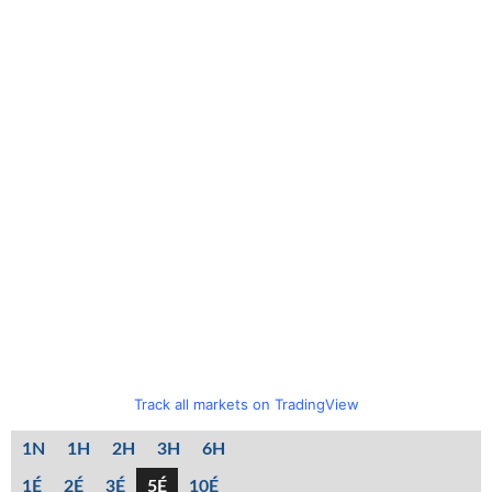
Track all markets on TradingView
1N
1H
2H
3H
6H
1É
2É
3É
5É
10É