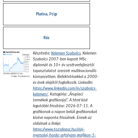
Platina, Ft/gr
Réz
Készítette:
Kelemen Szabolcs
.
Kelemen
Szabolcs 2007-ben kapott MSc
diplomát és 10+ év szoftverfejlesztői
tapasztalatot szerzett multinacionális
környezetben. Befektetésekkel a 2000-
es évek elejétől foglalkozik.
LinkedIn:
https://www.linkedin.com/in/szabolcs-
kelemen/
. Kategória: „
Árupiaci
termékek grafikonjai
”.
A html kód
legutóbbi frissítése:
2026-07-11
. A
grafikonok a napon belüli grafikonokat
kivéve naponta frissülnek. Ennek az
oldalnak a linkje:
https://www.tozsdeasz.hu/olaj-
nyersolaj-hordo-arfolyam-grafikon-5-