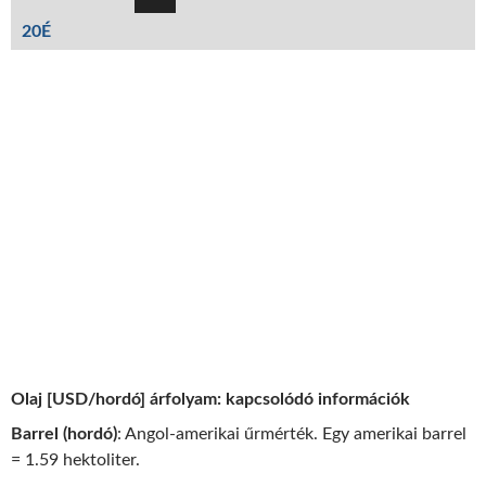
20É
Olaj [USD/hordó] árfolyam: kapcsolódó információk
Barrel (hordó)
: Angol-amerikai űrmérték. Egy amerikai barrel
= 1.59 hektoliter.