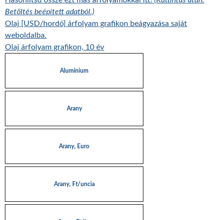
Hasonlítsd össze ezt más árfolyamokkal itt!
(Kattintás után:
Betöltés beépített adatból.)
Olaj [USD/hordó] árfolyam grafikon beágyazása saját
weboldalba.
Olaj árfolyam grafikon, 10 év
Alumínium
Arany
Arany, Euro
Arany, Ft/uncia