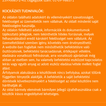
23996685-2-43, cégjegyzék szám: 01-09-988371
KOCKÁZATI TUDNIVALÓK:
Az oldalon található adatokért és véleményekért szavatosságot,
felelősséget az üzemeltetők nem vállalnak. Az oldalt mindenki saját
felelősségére használja.
Az oldalon fellelhető adatok, információk és dokumentumok
tájékoztató jellegűek, nem tekinthetők hiteles forrásnak, melyek
felhasználásából eredő károkért felelősséget nem vállalunk. Az
üzemeltetőkkel szemben igény, követelés nem érvényesíthető.
A website-ban foglaltak nem minősíthetők befektetésre való
ösztönzésnek, befektetési tanácsadásnak, értékpapír vételére,
eladására vonatkozó felhívásnak, arra vonatkozó ajánlatnak még
abban az esetben sem, ha valamely befektetési eszközzel kapcsolatos
leírás vagy egyéb anyag az adott eszköz eladása/vétele mellett foglal
állást.
Árfolyamok alakulására a készítőknek nincs befolyása, azokat tőlünk
független tényezők alakítják. A befektetők a saját befektetési
döntéseik következményeiért a felelősséget az oldal készítőire nem
háríthatják át.
Az oldal bármely elemének bármilyen jellegű újrafelhasználása csak a
készítők írásos engedélyével lehetséges.