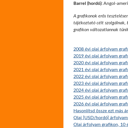
Barrel (hordó)
: Angol-ameri
A grafikonok erős tesztelése
tájékoztató célt szolgálnak,
grafikon változatlannak tűni
2008 évi olaj árfolyam graf
2019 évi olaj árfolyam graf
2020 évi olaj árfolyam graf
2021 évi olaj árfolyam graf
2022 évi olaj árfolyam graf
2023 évi olaj árfolyam graf
2024 évi olaj árfolyam graf
2025 évi olaj árfolyam graf
2026 évi olaj árfolyam graf
Hasonlítsd össze ezt más ár
Olaj [USD/hordó] árfolyam 
Olaj árfolyam grafikon, 10 