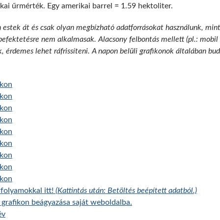
kai űrmérték. Egy amerikai barrel = 1.59 hektoliter.
n estek át és csak olyan megbízható adatforrásokat használunk, min
 befektetésre nem alkalmasak. Alacsony felbontás mellett (pl.: mobil
k, érdemes lehet ráfrissíteni. A napon belüli grafikonok általában b
ikon
ikon
ikon
ikon
ikon
ikon
ikon
ikon
ikon
folyamokkal itt!
(Kattintás után: Betöltés beépített adatból.)
grafikon beágyazása saját weboldalba.
év