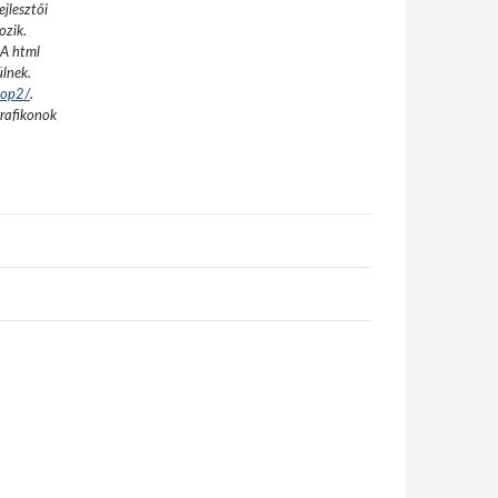
jlesztői
ozik.
A html
ülnek.
cop2/
.
grafikonok