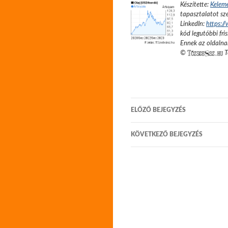
Készítette:
Kelem
tapasztalatot sze
LinkedIn:
https:/
kód legutóbbi fris
Ennek az oldalnak
©
T
Bejegyzés
ELŐZŐ BEJEGYZÉS
navigáció
KÖVETKEZŐ BEJEGYZÉS