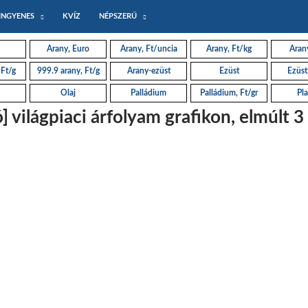
INGYENES
KVÍZ
NÉPSZERŰ
Arany, Euro
Arany, Ft/uncia
Arany, Ft/kg
Arany
 Ft/g
999.9 arany, Ft/g
Arany-ezüst
Ezüst
Ezüst
Olaj
Palládium
Palládium, Ft/gr
Pla
 világpiaci árfolyam grafikon, elmúlt 3