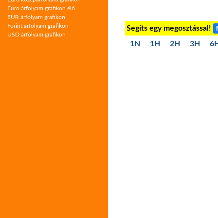
Euro árfolyam grafikon élő
EUR árfolyam grafikon
Forint árfolyam grafikon
Segíts egy megosztással!
USD árfolyam grafikon
1N
1H
2H
3H
6