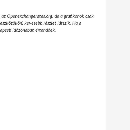
t az Openexchangerates.org, de a grafikonok csak
 eszközökön) kevesebb részlet látszik. Ha a
udapesti időzónában értendőek.