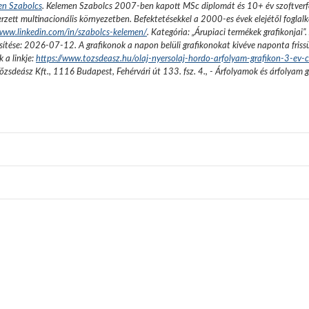
en Szabolcs
.
Kelemen Szabolcs 2007-ben kapott MSc diplomát és 10+ év szoftverfe
rzett multinacionális környezetben. Befektetésekkel a 2000-es évek elejétől foglalk
/www.linkedin.com/in/szabolcs-kelemen/
. Kategória: „
Árupiaci termékek grafikonjai
”.
sítése:
2026-07-12
. A grafikonok a napon belüli grafikonokat kivéve naponta friss
 a linkje:
https://www.tozsdeasz.hu/olaj-nyersolaj-hordo-arfolyam-grafikon-3-ev-
őzsdeász Kft.
,
1116 Budapest, Fehérvári út 133. fsz. 4.
,
- Árfolyamok és árfolyam 