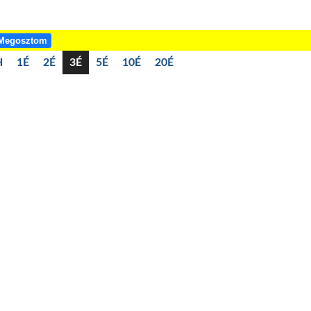
Megosztom
H
1É
2É
3É
5É
10É
20É