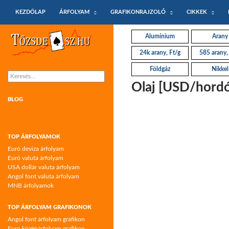
KILÉPÉS A TARTALOMBA
Keresés
KEZDŐLAP
ÁRFOLYAM
GRAFIKONRAJZOLÓ
CIKKEK
Tőzsdeász.hu – árfolyamok és árfolyam
Alumínium
Arany
grafikonok
24k arany, Ft/g
585 arany,
Földgáz
Nikkel
Keresés:
Olaj [USD/hordó]
BLOG
TOP ÁRFOLYAMOK
Euró deviza árfolyam
Euró valuta árfolyam
USA dollár valuta árfolyam
Angol font valuta árfolyam
MNB árfolyamok
TOP ÁRFOLYAM GRAFIKONOK
Angol font árfolyam grafikon
Euro középárfolyam grafikon