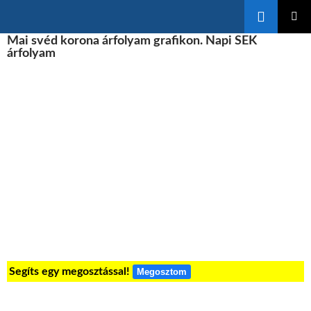
Keresés
KILÉPÉS
Mai svéd korona árfolyam grafikon. Napi SEK
ELSŐDL
A
MENÜ
árfolyam
TARTALOMBA
Segíts egy megosztással!
Megosztom