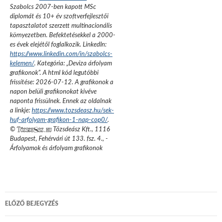
Szabolcs 2007-ben kapott MSc
diplomát és 10+ év szoftverfejlesztői
tapasztalatot szerzett multinacionális
környezetben. Befektetésekkel a 2000-
es évek elejétől foglalkozik.
LinkedIn:
https://www.linkedin.com/in/szabolcs-
kelemen/
. Kategória: „
Deviza árfolyam
grafikonok
”.
A html kód legutóbbi
frissítése:
2026-07-12
. A grafikonok a
napon belüli grafikonokat kivéve
naponta frissülnek. Ennek az oldalnak
a linkje:
https://www.tozsdeasz.hu/sek-
huf-arfolyam-grafikon-1-nap-cop0/
.
©
Tőzsdeász Kft.
,
1116
Budapest, Fehérvári út 133. fsz. 4.
,
-
Árfolyamok és árfolyam grafikonok
Bejegyzés
ELŐZŐ BEJEGYZÉS
navigáció