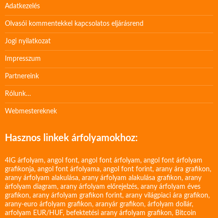
Adatkezelés
Olvasói kommentekkel kapcsolatos eljárásrend
Jogi nyilatkozat
Impresszum
Partnereink
Rólunk…
Webmestereknek
Hasznos linkek árfolyamokhoz:
4IG árfolyam
,
angol font
,
angol font árfolyam
,
angol font árfolyam
grafikonja
,
angol font árfolyama
,
angol font forint
,
arany ára grafikon
,
arany árfolyam alakulása
,
arany árfolyam alakulása grafikon
,
arany
árfolyam diagram
,
arany árfolyam előrejelzés
,
arany árfolyam éves
grafikon
,
arany árfolyam grafikon forint
,
arany világpiaci ára grafikon
,
arany-euro árfolyam grafikon
,
aranyár grafikon
,
árfolyam dollár
,
arfolyam EUR/HUF
,
befektetési arany árfolyam grafikon
,
Bitcoin