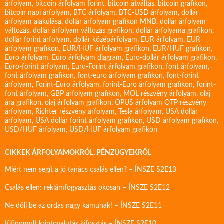
árfolyam
,
bitcoin árfolyam forint
,
bitcoin átváltás
,
bitcoin grafikon
,
bitcoin napi árfolyam
,
BTC árfolyam
,
BTC-USD árfolyam
,
dollár
árfolyam alakulása
,
dollár árfolyam grafikon MNB
,
dollár árfolyam
változás
,
dollár árfolyam változás grafikon
,
dollár árfolyama grafikon
,
dollár forint árfolyam
,
dollár középárfolyam
,
EUR árfolyam
,
EUR
árfolyam grafikon
,
EUR/HUF árfolyam grafikon
,
EUR/HUF grafikon
,
Euro árfolyam
,
Euro árfolyam diagram
,
Euro-dollár árfolyam grafikon
,
Euro-forint árfolyam
,
Euro-Forint árfolyam grafikon
,
font árfolyam
,
font árfolyam grafikon
,
font-euro árfolyam grafikon
,
font-forint
árfolyam
,
Forint-Euro árfolyam
,
forint-Euro árfolyam grafikon
,
forint-
font árfolyam
,
GBP árfolyam grafikon
,
MOL részvény árfolyam
,
olaj
ára grafikon
,
olaj árfolyam grafikon
,
OPUS árfolyam
OTP részvény
árfolyam
,
Richter részvény árfolyam
,
Tesla árfolyam
,
USA dollár
árfolyam
,
USA dollár forint árfolyam grafikon
,
USD árfolyam grafikon
,
USD/HUF árfolyam
,
USD/HUF árfolyam grafikon
CIKKEK ÁRFOLYAMOKRÓL, PÉNZÜGYEKRŐL
Miért nem segít a jó tanács csalás ellen? – ÍNSZE S2E13
Csalás ellen: reklámfogyasztás okosan – ÍNSZE S2E12
Ne dőlj be az ordas nagy kamunak! – ÍNSZE S2E11