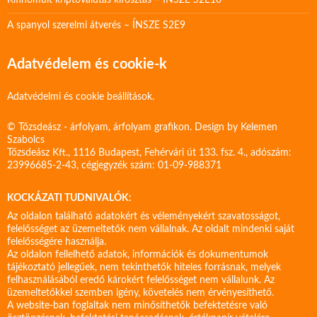
Kifinomult kriptovalutás kifosztás – ÍNSZE S2E10
A spanyol szerelmi átverés – ÍNSZE S2E9
Adatvédelem és cookie-k
Adatvédelmi és cookie beállítások.
© Tőzsdeász - árfolyam, árfolyam grafikon. Design by
Kelemen
Szabolcs
Tőzsdeász Kft., 1116 Budapest, Fehérvári út 133. fsz. 4., adószám:
23996685-2-43, cégjegyzék szám: 01-09-988371
KOCKÁZATI TUDNIVALÓK:
Az oldalon található adatokért és véleményekért szavatosságot,
felelősséget az üzemeltetők nem vállalnak. Az oldalt mindenki saját
felelősségére használja.
Az oldalon fellelhető adatok, információk és dokumentumok
tájékoztató jellegűek, nem tekinthetők hiteles forrásnak, melyek
felhasználásából eredő károkért felelősséget nem vállalunk. Az
üzemeltetőkkel szemben igény, követelés nem érvényesíthető.
A website-ban foglaltak nem minősíthetők befektetésre való