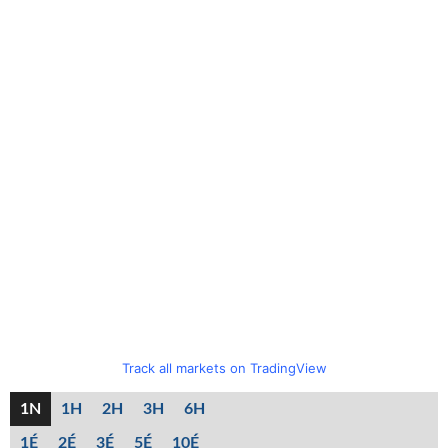
Track all markets on TradingView
1N
1H
2H
3H
6H
1É
2É
3É
5É
10É