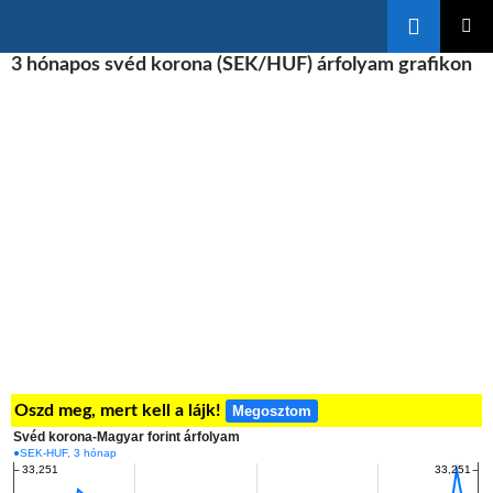
Keresés
KILÉPÉS
3 hónapos svéd korona (SEK/HUF) árfolyam grafikon
ELSŐDL
A
MENÜ
TARTALOMBA
Oszd meg, mert kell a lájk!
Megosztom