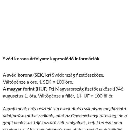
Svéd korona árfolyam: kapcsolódó információk
A svéd korona (SEK, kr)
Svédország fizetőeszköze.
Váltópénze a öre, 1 SEK = 100 öre.
A magyar forint (HUF, Ft)
Magyarország fizetőeszköze 1946.
augusztus 1. óta. Váltópénze a fillér, 1 HUF = 100 fillér.
A grafikonok erős tesztelésen estek át és csak olyan megbízható
adatforrásokat használunk, mint az Openexchangerates.org, de a
grafikonok csak tájékoztató célt szolgálnak, befektetésre nem
alkalmasak. Alacsony felbontás mellett (pl.: mobil eszközökön)