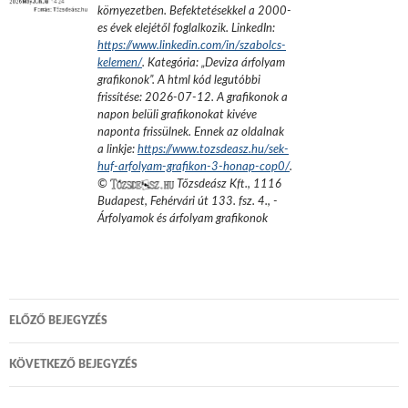
környezetben. Befektetésekkel a 2000-
es évek elejétől foglalkozik.
LinkedIn:
https://www.linkedin.com/in/szabolcs-
kelemen/
. Kategória: „
Deviza árfolyam
grafikonok
”.
A html kód legutóbbi
frissítése:
2026-07-12
. A grafikonok a
napon belüli grafikonokat kivéve
naponta frissülnek. Ennek az oldalnak
a linkje:
https://www.tozsdeasz.hu/sek-
huf-arfolyam-grafikon-3-honap-cop0/
.
©
Tőzsdeász Kft.
,
1116
Budapest, Fehérvári út 133. fsz. 4.
,
-
Árfolyamok és árfolyam grafikonok
Bejegyzés
ELŐZŐ BEJEGYZÉS
navigáció
KÖVETKEZŐ BEJEGYZÉS