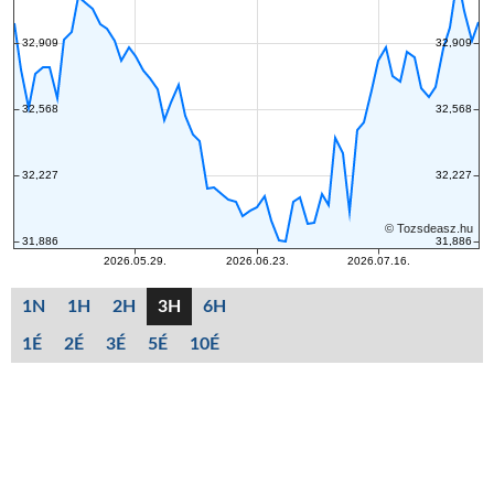
1N
1H
2H
3H
6H
1É
2É
3É
5É
10É