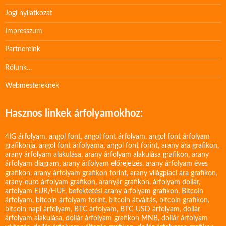
Jogi nyilatkozat
Impresszum
Partnereink
Rólunk…
Webmestereknek
Hasznos linkek árfolyamokhoz:
4IG árfolyam
,
angol font
,
angol font árfolyam
,
angol font árfolyam
grafikonja
,
angol font árfolyama
,
angol font forint
,
arany ára grafikon
,
arany árfolyam alakulása
,
arany árfolyam alakulása grafikon
,
arany
árfolyam diagram
,
arany árfolyam előrejelzés
,
arany árfolyam éves
grafikon
,
arany árfolyam grafikon forint
,
arany világpiaci ára grafikon
,
arany-euro árfolyam grafikon
,
aranyár grafikon
,
árfolyam dollár
,
arfolyam EUR/HUF
,
befektetési arany árfolyam grafikon
,
Bitcoin
árfolyam
,
bitcoin árfolyam forint
,
bitcoin átváltás
,
bitcoin grafikon
,
bitcoin napi árfolyam
,
BTC árfolyam
,
BTC-USD árfolyam
,
dollár
árfolyam alakulása
,
dollár árfolyam grafikon MNB
,
dollár árfolyam