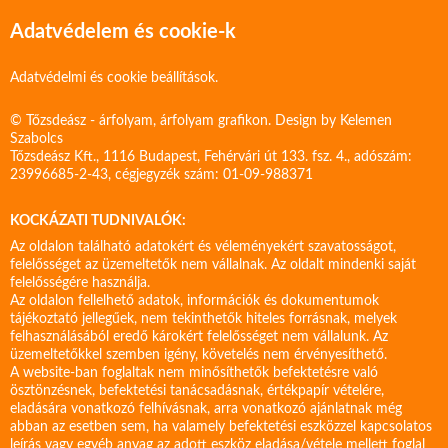
Adatvédelem és cookie-k
Adatvédelmi és cookie beállítások.
© Tőzsdeász - árfolyam, árfolyam grafikon. Design by
Kelemen
Szabolcs
Tőzsdeász Kft., 1116 Budapest, Fehérvári út 133. fsz. 4., adószám:
23996685-2-43, cégjegyzék szám: 01-09-988371
KOCKÁZATI TUDNIVALÓK:
Az oldalon található adatokért és véleményekért szavatosságot,
felelősséget az üzemeltetők nem vállalnak. Az oldalt mindenki saját
felelősségére használja.
Az oldalon fellelhető adatok, információk és dokumentumok
tájékoztató jellegűek, nem tekinthetők hiteles forrásnak, melyek
felhasználásából eredő károkért felelősséget nem vállalunk. Az
üzemeltetőkkel szemben igény, követelés nem érvényesíthető.
A website-ban foglaltak nem minősíthetők befektetésre való
ösztönzésnek, befektetési tanácsadásnak, értékpapír vételére,
eladására vonatkozó felhívásnak, arra vonatkozó ajánlatnak még
abban az esetben sem, ha valamely befektetési eszközzel kapcsolatos
leírás vagy egyéb anyag az adott eszköz eladása/vétele mellett foglal