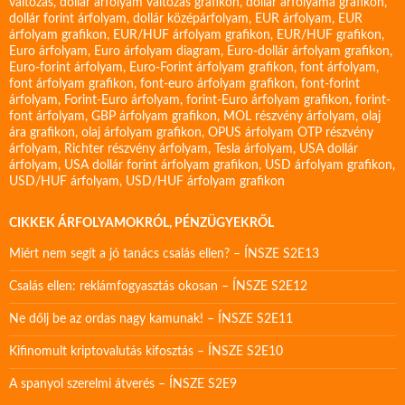
változás
,
dollár árfolyam változás grafikon
,
dollár árfolyama grafikon
,
dollár forint árfolyam
,
dollár középárfolyam
,
EUR árfolyam
,
EUR
árfolyam grafikon
,
EUR/HUF árfolyam grafikon
,
EUR/HUF grafikon
,
Euro árfolyam
,
Euro árfolyam diagram
,
Euro-dollár árfolyam grafikon
,
Euro-forint árfolyam
,
Euro-Forint árfolyam grafikon
,
font árfolyam
,
font árfolyam grafikon
,
font-euro árfolyam grafikon
,
font-forint
árfolyam
,
Forint-Euro árfolyam
,
forint-Euro árfolyam grafikon
,
forint-
font árfolyam
,
GBP árfolyam grafikon
,
MOL részvény árfolyam
,
olaj
ára grafikon
,
olaj árfolyam grafikon
,
OPUS árfolyam
OTP részvény
árfolyam
,
Richter részvény árfolyam
,
Tesla árfolyam
,
USA dollár
árfolyam
,
USA dollár forint árfolyam grafikon
,
USD árfolyam grafikon
,
USD/HUF árfolyam
,
USD/HUF árfolyam grafikon
CIKKEK ÁRFOLYAMOKRÓL, PÉNZÜGYEKRŐL
Miért nem segít a jó tanács csalás ellen? – ÍNSZE S2E13
Csalás ellen: reklámfogyasztás okosan – ÍNSZE S2E12
Ne dőlj be az ordas nagy kamunak! – ÍNSZE S2E11
Kifinomult kriptovalutás kifosztás – ÍNSZE S2E10
A spanyol szerelmi átverés – ÍNSZE S2E9