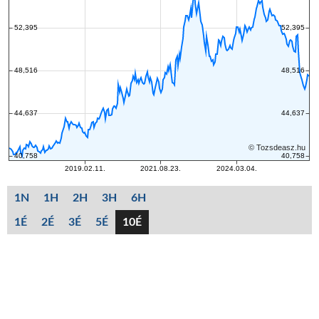
1N
1H
2H
3H
6H
1É
2É
3É
5É
10É