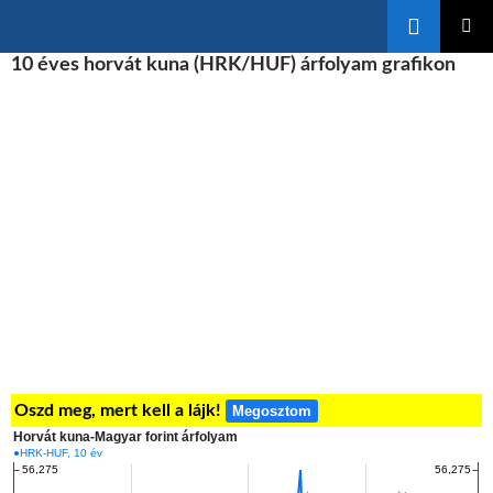
Keresés
KILÉPÉS
10 éves horvát kuna (HRK/HUF) árfolyam grafikon
ELSŐDL
A
MENÜ
TARTALOMBA
Oszd meg, mert kell a lájk!
Megosztom