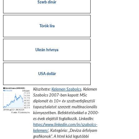
Szerb dinár
Török líra
Ukrán hrivnya
USA dollár
Készítette:
Kelemen Szabolcs
.
Kelemen
Szabolcs 2007-ben kapott MSc
diplomát és 10+ év szoftverfejlesztői
tapasztalatot szerzett multinacionális
környezetben. Befektetésekkel a 2000-
es évek elejétől foglalkozik.
LinkedIn:
https://www.linkedin.com/in/szabolcs-
kelemen/
. Kategória: „
Deviza árfolyam
grafikonok
”.
A html kód legutóbbi