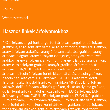
Partnereink
Rólunk…
Webmestereknek
Hasznos linkek árfolyamokhoz:
4IG árfolyam
,
angol font
,
angol font árfolyam
,
angol font árfolyam
grafikonja
,
angol font árfolyama
,
angol font forint
,
arany ára grafikon
,
arany árfolyam alakulása
,
arany árfolyam alakulása grafikon
,
arany
árfolyam diagram
,
arany árfolyam előrejelzés
,
arany árfolyam éves
grafikon
,
arany árfolyam grafikon forint
,
arany világpiaci ára grafikon
,
arany-euro árfolyam grafikon
,
aranyár grafikon
,
árfolyam dollár
,
arfolyam EUR/HUF
,
befektetési arany árfolyam grafikon
,
Bitcoin
árfolyam
,
bitcoin árfolyam forint
,
bitcoin átváltás
,
bitcoin grafikon
,
bitcoin napi árfolyam
,
BTC árfolyam
,
BTC-USD árfolyam
,
dollár
árfolyam alakulása
,
dollár árfolyam grafikon MNB
,
dollár árfolyam
változás
,
dollár árfolyam változás grafikon
,
dollár árfolyama grafikon
,
dollár forint árfolyam
,
dollár középárfolyam
,
EUR árfolyam
,
EUR
árfolyam grafikon
,
EUR/HUF árfolyam grafikon
,
EUR/HUF grafikon
,
Euro árfolyam
,
Euro árfolyam diagram
,
Euro-dollár árfolyam grafikon
,
Euro-forint árfolyam
,
Euro-Forint árfolyam grafikon
,
font árfolyam
,
font árfolyam grafikon
,
font-euro árfolyam grafikon
,
font-forint