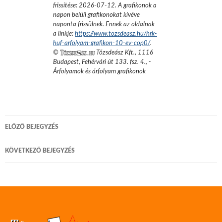
frissítése:
2026-07-12
. A grafikonok a
napon belüli grafikonokat kivéve
naponta frissülnek. Ennek az oldalnak
a linkje:
https://www.tozsdeasz.hu/hrk-
huf-arfolyam-grafikon-10-ev-cop0/
.
©
Tőzsdeász Kft.
,
1116
Budapest, Fehérvári út 133. fsz. 4.
,
-
Árfolyamok és árfolyam grafikonok
Bejegyzés
ELŐZŐ BEJEGYZÉS
navigáció
KÖVETKEZŐ BEJEGYZÉS