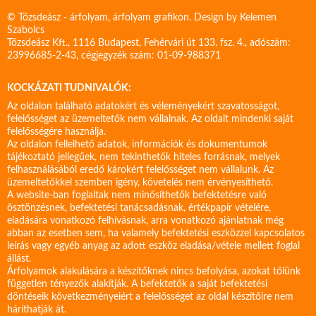
© Tőzsdeász - árfolyam, árfolyam grafikon. Design by
Kelemen
Szabolcs
Tőzsdeász Kft., 1116 Budapest, Fehérvári út 133. fsz. 4., adószám:
23996685-2-43, cégjegyzék szám: 01-09-988371
KOCKÁZATI TUDNIVALÓK:
Az oldalon található adatokért és véleményekért szavatosságot,
felelősséget az üzemeltetők nem vállalnak. Az oldalt mindenki saját
felelősségére használja.
Az oldalon fellelhető adatok, információk és dokumentumok
tájékoztató jellegűek, nem tekinthetők hiteles forrásnak, melyek
felhasználásából eredő károkért felelősséget nem vállalunk. Az
üzemeltetőkkel szemben igény, követelés nem érvényesíthető.
A website-ban foglaltak nem minősíthetők befektetésre való
ösztönzésnek, befektetési tanácsadásnak, értékpapír vételére,
eladására vonatkozó felhívásnak, arra vonatkozó ajánlatnak még
abban az esetben sem, ha valamely befektetési eszközzel kapcsolatos
leírás vagy egyéb anyag az adott eszköz eladása/vétele mellett foglal
állást.
Árfolyamok alakulására a készítőknek nincs befolyása, azokat tőlünk
független tényezők alakítják. A befektetők a saját befektetési
döntéseik következményeiért a felelősséget az oldal készítőire nem
háríthatják át.