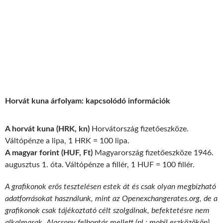
Horvát kuna árfolyam: kapcsolódó információk
A horvát kuna (HRK, kn)
Horvátország fizetőeszköze.
Váltópénze a lipa, 1 HRK = 100 lipa.
A magyar forint (HUF, Ft)
Magyarország fizetőeszköze 1946.
augusztus 1. óta. Váltópénze a fillér, 1 HUF = 100 fillér.
A grafikonok erős tesztelésen estek át és csak olyan megbízható
adatforrásokat használunk, mint az Openexchangerates.org, de a
grafikonok csak tájékoztató célt szolgálnak, befektetésre nem
alkalmasak. Alacsony felbontás mellett (pl.: mobil eszközökön)