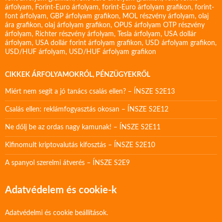
árfolyam
,
Forint-Euro árfolyam
,
forint-Euro árfolyam grafikon
,
forint-
font árfolyam
,
GBP árfolyam grafikon
,
MOL részvény árfolyam
,
olaj
ára grafikon
,
olaj árfolyam grafikon
,
OPUS árfolyam
OTP részvény
árfolyam
,
Richter részvény árfolyam
,
Tesla árfolyam
,
USA dollár
árfolyam
,
USA dollár forint árfolyam grafikon
,
USD árfolyam grafikon
,
USD/HUF árfolyam
,
USD/HUF árfolyam grafikon
CIKKEK ÁRFOLYAMOKRÓL, PÉNZÜGYEKRŐL
Miért nem segít a jó tanács csalás ellen? – ÍNSZE S2E13
Csalás ellen: reklámfogyasztás okosan – ÍNSZE S2E12
Ne dőlj be az ordas nagy kamunak! – ÍNSZE S2E11
Kifinomult kriptovalutás kifosztás – ÍNSZE S2E10
A spanyol szerelmi átverés – ÍNSZE S2E9
Adatvédelem és cookie-k
Adatvédelmi és cookie beállítások.