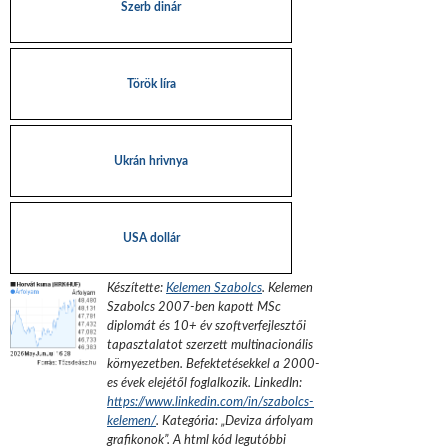
Szerb dinár
Török líra
Ukrán hrivnya
USA dollár
Készítette:
Kelemen Szabolcs
.
Kelemen
Szabolcs 2007-ben kapott MSc
diplomát és 10+ év szoftverfejlesztői
tapasztalatot szerzett multinacionális
környezetben. Befektetésekkel a 2000-
es évek elejétől foglalkozik.
LinkedIn:
https://www.linkedin.com/in/szabolcs-
kelemen/
. Kategória: „
Deviza árfolyam
grafikonok
”.
A html kód legutóbbi