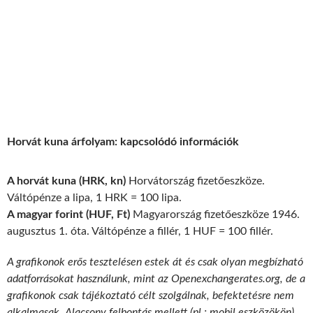
Horvát kuna árfolyam: kapcsolódó információk
A horvát kuna (HRK, kn)
Horvátország fizetőeszköze.
Váltópénze a lipa, 1 HRK = 100 lipa.
A magyar forint (HUF, Ft)
Magyarország fizetőeszköze 1946.
augusztus 1. óta. Váltópénze a fillér, 1 HUF = 100 fillér.
A grafikonok erős tesztelésen estek át és csak olyan megbízható
adatforrásokat használunk, mint az Openexchangerates.org, de a
grafikonok csak tájékoztató célt szolgálnak, befektetésre nem
alkalmasak. Alacsony felbontás mellett (pl.: mobil eszközökön)