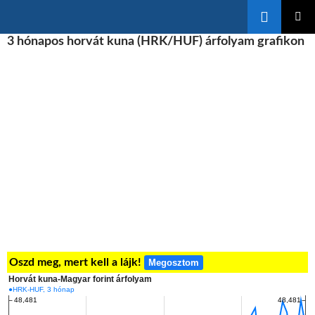
Keresés
KILÉPÉS
3 hónapos horvát kuna (HRK/HUF) árfolyam grafikon
ELSŐDL
A
MENÜ
TARTALOMBA
Oszd meg, mert kell a lájk!
Megosztom