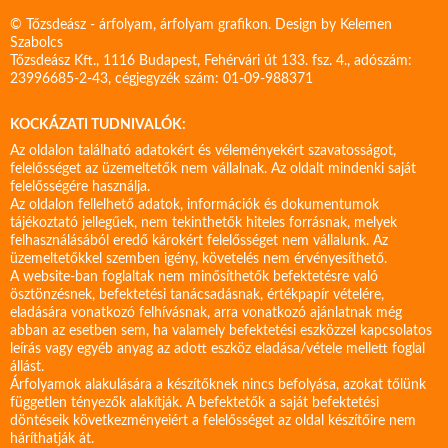
© Tőzsdeász - árfolyam, árfolyam grafikon. Design by
Kelemen
Szabolcs
Tőzsdeász Kft., 1116 Budapest, Fehérvári út 133. fsz. 4., adószám:
23996685-2-43, cégjegyzék szám: 01-09-988371
KOCKÁZATI TUDNIVALÓK:
Az oldalon található adatokért és véleményekért szavatosságot,
felelősséget az üzemeltetők nem vállalnak. Az oldalt mindenki saját
felelősségére használja.
Az oldalon fellelhető adatok, információk és dokumentumok
tájékoztató jellegűek, nem tekinthetők hiteles forrásnak, melyek
felhasználásából eredő károkért felelősséget nem vállalunk. Az
üzemeltetőkkel szemben igény, követelés nem érvényesíthető.
A website-ban foglaltak nem minősíthetők befektetésre való
ösztönzésnek, befektetési tanácsadásnak, értékpapír vételére,
eladására vonatkozó felhívásnak, arra vonatkozó ajánlatnak még
abban az esetben sem, ha valamely befektetési eszközzel kapcsolatos
leírás vagy egyéb anyag az adott eszköz eladása/vétele mellett foglal
állást.
Árfolyamok alakulására a készítőknek nincs befolyása, azokat tőlünk
független tényezők alakítják. A befektetők a saját befektetési
döntéseik következményeiért a felelősséget az oldal készítőire nem
háríthatják át.