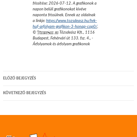
frissítése:
2026-07-12
. A grafikonok a
napon belüli grafikonokat kivéve
naponta frissülnek. Ennek az oldalnak
a linkje:
https://www.tozsdeasz.hu/hrk-
huf-arfolyam-grafikon-3-honap-cop0/
.
©
Tőzsdeász Kft.
,
1116
Budapest, Fehérvári út 133. fsz. 4.
,
-
Árfolyamok és árfolyam grafikonok
Bejegyzés
ELŐZŐ BEJEGYZÉS
navigáció
KÖVETKEZŐ BEJEGYZÉS