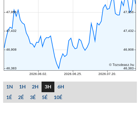
1N
1H
2H
3H
6H
1É
2É
3É
5É
10É