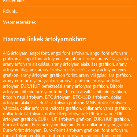
Partnereink
Rólunk…
Webmestereknek
Hasznos linkek árfolyamokhoz:
4IG árfolyam
,
angol font
,
angol font árfolyam
,
angol font árfolyam
grafikonja
,
angol font árfolyama
,
angol font forint
,
arany ára grafikon
,
arany árfolyam alakulása
,
arany árfolyam alakulása grafikon
,
arany
árfolyam diagram
,
arany árfolyam előrejelzés
,
arany árfolyam éves
grafikon
,
arany árfolyam grafikon forint
,
arany világpiaci ára grafikon
,
arany-euro árfolyam grafikon
,
aranyár grafikon
,
árfolyam dollár
,
arfolyam EUR/HUF
,
befektetési arany árfolyam grafikon
,
Bitcoin
árfolyam
,
bitcoin árfolyam forint
,
bitcoin átváltás
,
bitcoin grafikon
,
bitcoin napi árfolyam
,
BTC árfolyam
,
BTC-USD árfolyam
,
dollár
árfolyam alakulása
,
dollár árfolyam grafikon MNB
,
dollár árfolyam
változás
,
dollár árfolyam változás grafikon
,
dollár árfolyama grafikon
,
dollár forint árfolyam
,
dollár középárfolyam
,
EUR árfolyam
,
EUR
árfolyam grafikon
,
EUR/HUF árfolyam grafikon
,
EUR/HUF grafikon
,
Euro árfolyam
,
Euro árfolyam diagram
,
Euro-dollár árfolyam grafikon
,
Euro-forint árfolyam
,
Euro-Forint árfolyam grafikon
,
font árfolyam
,
font árfolyam grafikon
,
font-euro árfolyam grafikon
,
font-forint