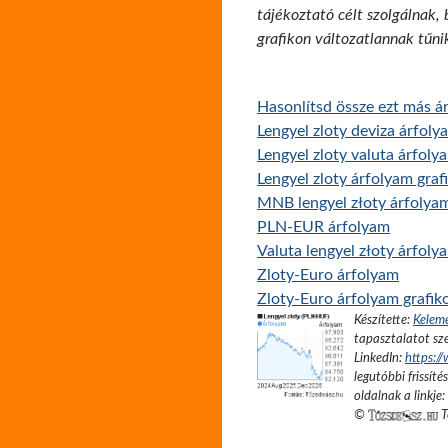
tájékoztató célt szolgálnak,
grafikon változatlannak tűni
Hasonlítsd össze ezt más ár
Lengyel zloty deviza árfoly
Lengyel zloty valuta árfoly
Lengyel zloty árfolyam gra
MNB lengyel złoty árfolyam
PLN-EUR árfolyam
Valuta lengyel złoty árfol
Zloty-Euro árfolyam
Zloty-Euro árfolyam grafik
Készítette:
Kelem
tapasztalatot sze
LinkedIn:
https:/
legutóbbi frissíté
oldalnak a linkje:
©
T