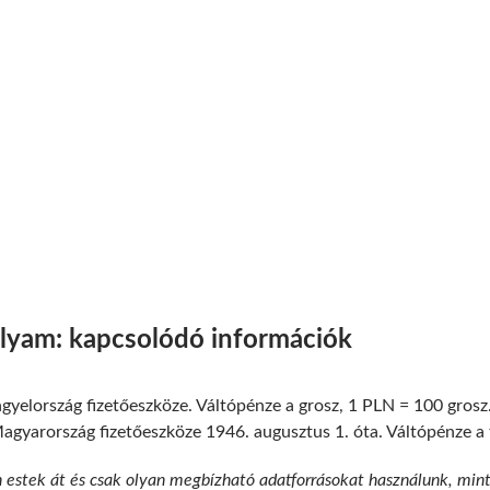
olyam: kapcsolódó információk
gyelország fizetőeszköze. Váltópénze a grosz, 1 PLN = 100 grosz
gyarország fizetőeszköze 1946. augusztus 1. óta. Váltópénze a fil
n estek át és csak olyan megbízható adatforrásokat használunk, min