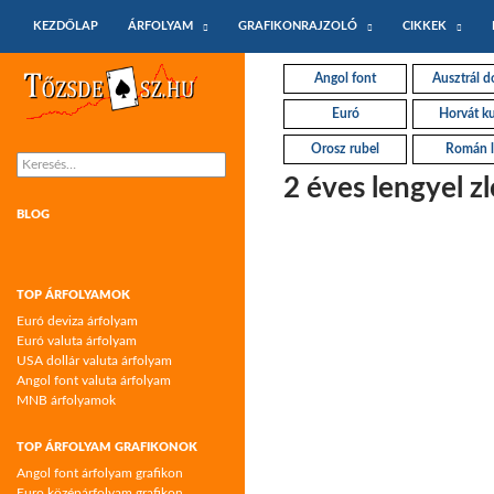
KILÉPÉS A TARTALOMBA
Keresés
KEZDŐLAP
ÁRFOLYAM
GRAFIKONRAJZOLÓ
CIKKEK
Tőzsdeász.hu – árfolyamok és árfolyam
Angol font
Ausztrál do
grafikonok
Euró
Horvát k
Orosz rubel
Román l
Keresés:
2 éves lengyel z
BLOG
TOP ÁRFOLYAMOK
Euró deviza árfolyam
Euró valuta árfolyam
USA dollár valuta árfolyam
Angol font valuta árfolyam
MNB árfolyamok
TOP ÁRFOLYAM GRAFIKONOK
Angol font árfolyam grafikon
Euro középárfolyam grafikon