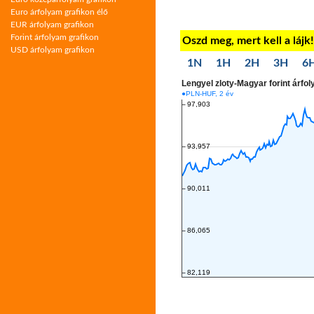
Euro árfolyam grafikon élő
EUR árfolyam grafikon
Forint árfolyam grafikon
Oszd meg, mert kell a lájk
USD árfolyam grafikon
1N
1H
2H
3H
6