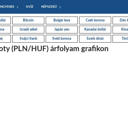
INGYENES
KVÍZ
NÉPSZERŰ
llár
Bitcoin
Bolgár leva
Cseh korona
Dán 
una
Izraeli sékel
Japán yen
Kanadai dollár
Kína
ej
Svájci frank
Svéd korona
Szerb dinár
Törö
loty (PLN/HUF) árfolyam grafikon