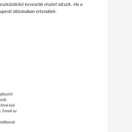
 eszközökön) kevesebb részlet látszik. Ha a
udapesti időzónában értendőek.
jlesztői
ozik.
 html kód
k. Ennek az
grafikonok