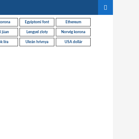
korona
Egyiptomi font
Ethereum
i jüan
Lengyel zloty
Norvég korona
k líra
Ukrán hrivnya
USA dollár