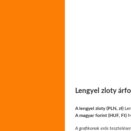
Lengyel zloty árf
A lengyel zloty (PLN, zł)
Len
A magyar forint (HUF, Ft)
Ma
A grafikonok erős tesztelése