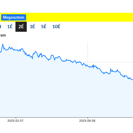
!
Megosztom
H
1É
2É
3É
5É
10É