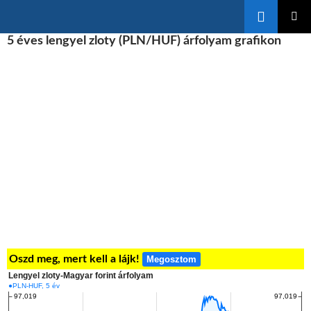
Keresés
KILÉPÉS
5 éves lengyel zloty (PLN/HUF) árfolyam grafikon
ELSŐDL
A
MENÜ
TARTALOMBA
Oszd meg, mert kell a lájk!
Megosztom