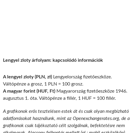
Lengyel zloty árfolyam: kapcsolódó információk
A lengyel zloty (PLN, zł)
Lengyelország fizetőeszköze.
Váltópénze a grosz, 1 PLN = 100 grosz.
A magyar forint (HUF, Ft)
Magyarország fizetőeszköze 1946.
augusztus 1. óta. Váltópénze a fillér, 1 HUF = 100 fillér.
A grafikonok erős tesztelésen estek át és csak olyan megbízható
adatforrásokat használunk, mint az Openexchangerates.org, de a
grafikonok csak tájékoztató célt szolgálnak, befektetésre nem
alkalmasak. Alacsony felbontás mellett (pl.: mobil eszközökön)