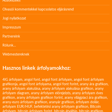
Adatkezelés
Olvasói kommentekkel kapcsolatos eljárásrend
Jogi nyilatkozat
Impresszum
Partnereink
Rólunk…
Webmestereknek
Hasznos linkek árfolyamokhoz:
4IG árfolyam
,
angol font
,
angol font árfolyam
,
angol font árfolyam
grafikonja
,
angol font árfolyama
,
angol font forint
,
arany ára grafikon
,
arany árfolyam alakulása
,
arany árfolyam alakulása grafikon
,
arany
árfolyam diagram
,
arany árfolyam előrejelzés
,
arany árfolyam éves
grafikon
,
arany árfolyam grafikon forint
,
arany világpiaci ára grafikon
,
arany-euro árfolyam grafikon
,
aranyár grafikon
,
árfolyam dollár
,
arfolyam EUR/HUF
,
befektetési arany árfolyam grafikon
,
Bitcoin
árfolyam
,
bitcoin árfolyam forint
,
bitcoin átváltás
,
bitcoin grafikon
,