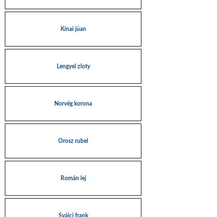
Kínai jüan
Lengyel zloty
Norvég korona
Orosz rubel
Román lej
Svájci frank