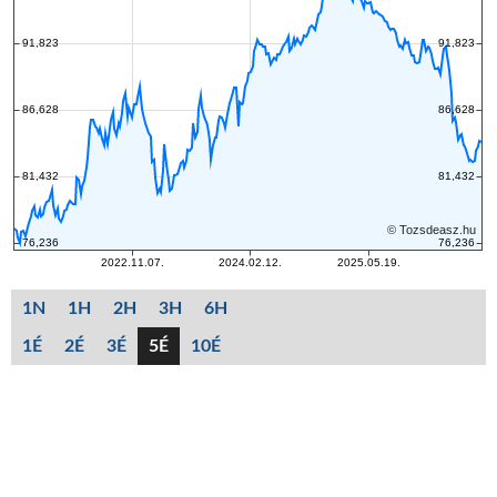
1N
1H
2H
3H
6H
1É
2É
3É
5É
10É