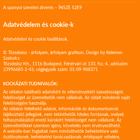
A spanyol szerelmi átverés – ÍNSZE S2E9
Adatvédelem és cookie-k
Adatvédelmi és cookie beállítások.
© Tőzsdeász - árfolyam, árfolyam grafikon. Design by
Kelemen
Szabolcs
Tőzsdeász Kft., 1116 Budapest, Fehérvári út 133. fsz. 4., adószám:
23996685-2-43, cégjegyzék szám: 01-09-988371
KOCKÁZATI TUDNIVALÓK:
Az oldalon található adatokért és véleményekért szavatosságot,
felelősséget az üzemeltetők nem vállalnak. Az oldalt mindenki saját
felelősségére használja.
Az oldalon fellelhető adatok, információk és dokumentumok
tájékoztató jellegűek, nem tekinthetők hiteles forrásnak, melyek
felhasználásából eredő károkért felelősséget nem vállalunk. Az
üzemeltetőkkel szemben igény, követelés nem érvényesíthető.
A website-ban foglaltak nem minősíthetők befektetésre való
ösztönzésnek, befektetési tanácsadásnak, értékpapír vételére,