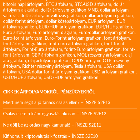
bitcoin napi árfolyam
,
BTC árfolyam
,
BTC-USD árfolyam
,
dollár
árfolyam alakulása
,
dollár árfolyam grafikon MNB
,
dollár árfolyam
változás
,
dollár árfolyam változás grafikon
,
dollár árfolyama grafikon
,
dollár forint árfolyam
,
dollár középárfolyam
,
EUR árfolyam
,
EUR
árfolyam grafikon
,
EUR/HUF árfolyam grafikon
,
EUR/HUF grafikon
,
Euro árfolyam
,
Euro árfolyam diagram
,
Euro-dollár árfolyam grafikon
,
Euro-forint árfolyam
,
Euro-Forint árfolyam grafikon
,
font árfolyam
,
font árfolyam grafikon
,
font-euro árfolyam grafikon
,
font-forint
árfolyam
,
Forint-Euro árfolyam
,
forint-Euro árfolyam grafikon
,
forint-
font árfolyam
,
GBP árfolyam grafikon
,
MOL részvény árfolyam
,
olaj
ára grafikon
,
olaj árfolyam grafikon
,
OPUS árfolyam
OTP részvény
árfolyam
,
Richter részvény árfolyam
,
Tesla árfolyam
,
USA dollár
árfolyam
,
USA dollár forint árfolyam grafikon
,
USD árfolyam grafikon
,
USD/HUF árfolyam
,
USD/HUF árfolyam grafikon
CIKKEK ÁRFOLYAMOKRÓL, PÉNZÜGYEKRŐL
Miért nem segít a jó tanács csalás ellen? – ÍNSZE S2E13
Csalás ellen: reklámfogyasztás okosan – ÍNSZE S2E12
Ne dőlj be az ordas nagy kamunak! – ÍNSZE S2E11
Kifinomult kriptovalutás kifosztás – ÍNSZE S2E10