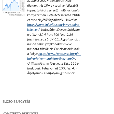
Szabolcs 2007-ben kapott MSc
diplomát és 10+ év szoftverfejlesztői
tapasztalatot szerzett multinacionális
környezetben. Befektetésekkel a 2000-
es évek elejétől foglalkozik.
LinkedIn:
https://www.linkedin.com/in/szabolcs-
kelemen/
. Kategória: „
Deviza árfolyam
grafikonok
”.
A html kód legutóbbi
frissítése:
2026-07-11
. A grafikonok a
napon belüli grafikonokat kivéve
naponta frissülnek. Ennek az oldalnak
a linkje:
https://www.tozsdeasz.hu/pln-
huf-arfolyam-grafikon-5-ev-cop0/
.
©
Tőzsdeász Kft.
,
1116
Budapest, Fehérvári út 133. fsz. 4.
,
-
Árfolyamok és árfolyam grafikonok
Bejegyzés
ELŐZŐ BEJEGYZÉS
navigáció