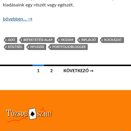
kiadásaink egy részét vagy egészét.
Éljünk a pénzünk hozamából!
bővebben…
→
ADÓ
BEFEKTETÉSI ALAP
HOZAM
INFLÁCIÓ
KOCKÁZAT
KÖLTSÉG
NYUGDÍJ
PORTFOLIOBLOGGER
Bejegyzések
1
2
KÖVETKEZŐ →
navigációja