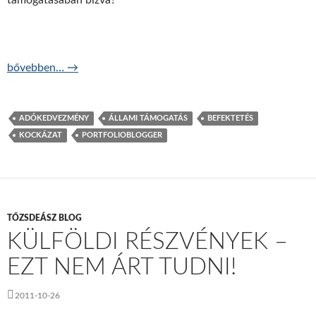
támogatásában bízva?
Építhetünk egy állami támogatásra?
bővebben…
→
ADÓKEDVEZMÉNY
ÁLLAMI TÁMOGATÁS
BEFEKTETÉS
KOCKÁZAT
PORTFOLIOBLOGGER
TŐZSDEÁSZ BLOG
KÜLFÖLDI RÉSZVÉNYEK –
EZT NEM ÁRT TUDNI!
2011-10-26