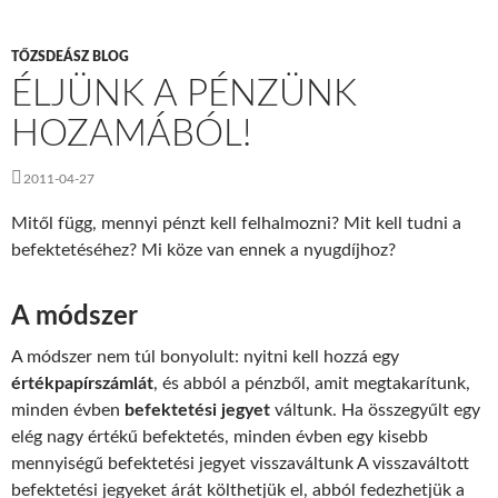
TŐZSDEÁSZ BLOG
ÉLJÜNK A PÉNZÜNK
HOZAMÁBÓL!
2011-04-27
Mitől függ, mennyi pénzt kell felhalmozni? Mit kell tudni a
befektetéséhez? Mi köze van ennek a nyugdíjhoz?
A módszer
A módszer nem túl bonyolult: nyitni kell hozzá egy
értékpapírszámlát
, és abból a pénzből, amit megtakarítunk,
minden évben
befektetési jegyet
váltunk. Ha összegyűlt egy
elég nagy értékű befektetés, minden évben egy kisebb
mennyiségű befektetési jegyet visszaváltunk A visszaváltott
befektetési jegyeket árát költhetjük el, abból fedezhetjük a