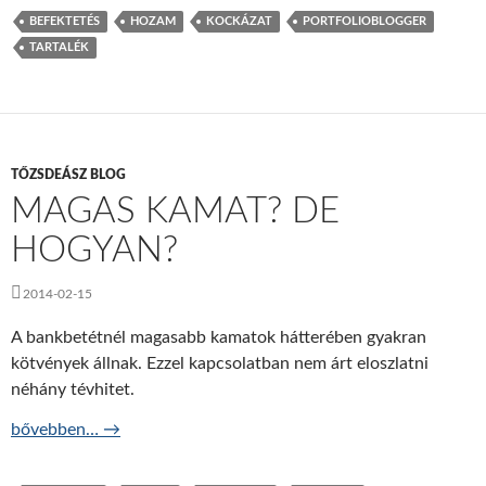
BEFEKTETÉS
HOZAM
KOCKÁZAT
PORTFOLIOBLOGGER
TARTALÉK
TŐZSDEÁSZ BLOG
MAGAS KAMAT? DE
HOGYAN?
2014-02-15
A bankbetétnél magasabb kamatok hátterében gyakran
kötvények állnak. Ezzel kapcsolatban nem árt eloszlatni
néhány tévhitet.
Magas kamat? De hogyan?
bővebben…
→