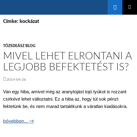
Keresés
KILÉPÉS
ELSŐDL
A
Címke: kockázat
MENÜ
TARTALOMBA
TŐZSDEÁSZ BLOG
MIVEL LEHET ELRONTANI A
LEGJOBB BEFEKTETÉST IS?
2014-04-26
Van egy hiba, amivel még az aranytojást tojó tyúkot is rozzant
csirkévé lehet változtatni. Ez a hiba az, hogy túl sok pénzt
fektetünk be, és nem marad tartalékunk a váratlan kiadásokra.
Mivel lehet elrontani a legjobb befektetést is?
bővebben…
→