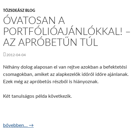
TŐZSDEÁSZ BLOG
ÓVATOSAN A
PORTFÓLIÓAJÁNLÓKKAL! –
AZ APRÓBETŰN TÚL
2012-04-04
Néhány dolog alaposan el van rejtve azokban a befektetési
csomagokban, amiket az alapkezelők időről időre ajánlanak.
Ezek még az apróbetűs részből is hiányoznak.
Két tanulságos példa következik.
Óvatosan a portfólióajánlókkal! – az apróbetűn túl
bővebben…
→