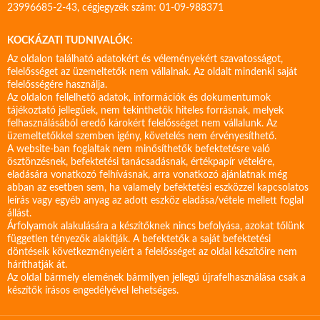
23996685-2-43, cégjegyzék szám: 01-09-988371
KOCKÁZATI TUDNIVALÓK:
Az oldalon található adatokért és véleményekért szavatosságot,
felelősséget az üzemeltetők nem vállalnak. Az oldalt mindenki saját
felelősségére használja.
Az oldalon fellelhető adatok, információk és dokumentumok
tájékoztató jellegűek, nem tekinthetők hiteles forrásnak, melyek
felhasználásából eredő károkért felelősséget nem vállalunk. Az
üzemeltetőkkel szemben igény, követelés nem érvényesíthető.
A website-ban foglaltak nem minősíthetők befektetésre való
ösztönzésnek, befektetési tanácsadásnak, értékpapír vételére,
eladására vonatkozó felhívásnak, arra vonatkozó ajánlatnak még
abban az esetben sem, ha valamely befektetési eszközzel kapcsolatos
leírás vagy egyéb anyag az adott eszköz eladása/vétele mellett foglal
állást.
Árfolyamok alakulására a készítőknek nincs befolyása, azokat tőlünk
független tényezők alakítják. A befektetők a saját befektetési
döntéseik következményeiért a felelősséget az oldal készítőire nem
háríthatják át.
Az oldal bármely elemének bármilyen jellegű újrafelhasználása csak a
készítők írásos engedélyével lehetséges.