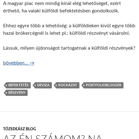
A magyar piac nem mindig kínál elég lehetőséget, ezért
érthető, ha valaki külföldi befektetésben gondolkozik.
Ehhez egyre több a lehetőség: a külföldieken kívül egyre több
hazai brókercégnél is lehet pl.: külföldi részvényt vásárolni.
Lássuk, milyen újdonságot tartogatnak a külföldi részvények?
Külföldi részvények – ezt nem árt tudni!
bővebben…
→
BEFEKTETÉS
DEVIZA
KOCKÁZAT
PORTFOLIOBLOGGER
RÉSZVÉNY
TŐZSDEÁSZ BLOG