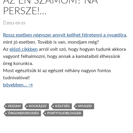
AZ ÉN SZÁMOM? NA
PERSZE!…
2011-05-25
Rossz esetben négyszer annyit kellhet félretenni a nyugdíjra
,
mint jó esetben. Tovább is van, mondjam még?
Az
előző cikkben
arról volt szó, hogy hogyan tudunk akkora
vagyont felhalmozni, hogy annak a kamataiból élhessünk
öreg korunkra.
Most egészítsük ki az egészet néhány nagyon fontos
tudnivalóval!
Az én számom? Na persze!…
bővebben…
→
HOZAM
KOCKÁZAT
KÖLTSÉG
NYUGDÍJ
ÖNGONDOSKODÁS
PORTFOLIOBLOGGER