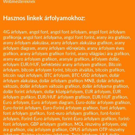
Webmestereknek
Hasznos linkek árfolyamokhoz:
4IG árfolyam
,
angol font
,
angol font árfolyam
,
angol font árfolyam
grafikonja
,
angol font árfolyama
,
angol font forint
,
arany ára grafikon
,
arany árfolyam alakulása
,
arany árfolyam alakulása grafikon
,
arany
árfolyam diagram
,
arany árfolyam előrejelzés
,
arany árfolyam éves
grafikon
,
arany árfolyam grafikon forint
,
arany világpiaci ára grafikon
,
arany-euro árfolyam grafikon
,
aranyár grafikon
,
árfolyam dollár
,
arfolyam EUR/HUF
,
befektetési arany árfolyam grafikon
,
Bitcoin
árfolyam
,
bitcoin árfolyam forint
,
bitcoin átváltás
,
bitcoin grafikon
,
bitcoin napi árfolyam
,
BTC árfolyam
,
BTC-USD árfolyam
,
dollár
árfolyam alakulása
,
dollár árfolyam grafikon MNB
,
dollár árfolyam
változás
,
dollár árfolyam változás grafikon
,
dollár árfolyama grafikon
,
dollár forint árfolyam
,
dollár középárfolyam
,
EUR árfolyam
,
EUR
árfolyam grafikon
,
EUR/HUF árfolyam grafikon
,
EUR/HUF grafikon
,
Euro árfolyam
,
Euro árfolyam diagram
,
Euro-dollár árfolyam grafikon
,
Euro-forint árfolyam
,
Euro-Forint árfolyam grafikon
,
font árfolyam
,
font árfolyam grafikon
,
font-euro árfolyam grafikon
,
font-forint
árfolyam
,
Forint-Euro árfolyam
,
forint-Euro árfolyam grafikon
,
forint-
font árfolyam
,
GBP árfolyam grafikon
,
MOL részvény árfolyam
,
olaj
ára grafikon
,
olaj árfolyam grafikon
,
OPUS árfolyam
OTP részvény