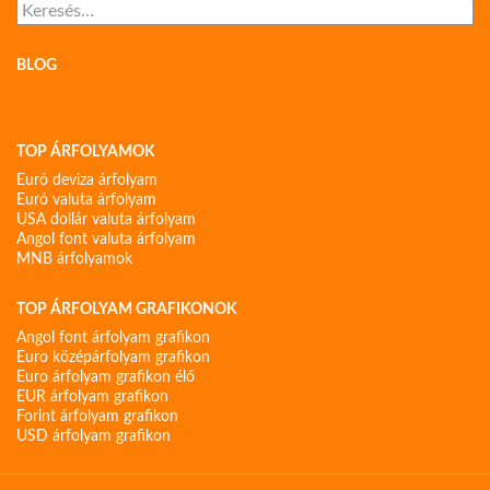
Keresés:
BLOG
TOP ÁRFOLYAMOK
Euró deviza árfolyam
Euró valuta árfolyam
USA dollár valuta árfolyam
Angol font valuta árfolyam
MNB árfolyamok
TOP ÁRFOLYAM GRAFIKONOK
Angol font árfolyam grafikon
Euro középárfolyam grafikon
Euro árfolyam grafikon élő
EUR árfolyam grafikon
Forint árfolyam grafikon
USD árfolyam grafikon