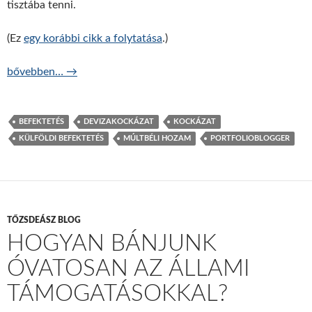
tisztába tenni.
(Ez
egy korábbi cikk a folytatása
.)
Alacsonyak a kamatok? 5 dolog, amire figyeljünk, 2. rész
bővebben…
→
BEFEKTETÉS
DEVIZAKOCKÁZAT
KOCKÁZAT
KÜLFÖLDI BEFEKTETÉS
MÚLTBÉLI HOZAM
PORTFOLIOBLOGGER
TŐZSDEÁSZ BLOG
HOGYAN BÁNJUNK
ÓVATOSAN AZ ÁLLAMI
TÁMOGATÁSOKKAL?