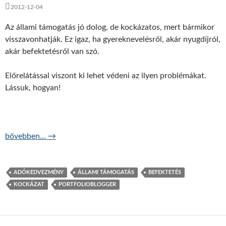
2012-12-04
Az állami támogatás jó dolog, de kockázatos, mert bármikor
visszavonhatják. Ez igaz, ha gyereknevelésről, akár nyugdíjról,
akár befektetésről van szó.
Előrelátással viszont ki lehet védeni az ilyen problémákat.
Lássuk, hogyan!
Hogyan bánjunk óvatosan az állami támogatásokkal?
bővebben…
→
ADÓKEDVEZMÉNY
ÁLLAMI TÁMOGATÁS
BEFEKTETÉS
KOCKÁZAT
PORTFOLIOBLOGGER