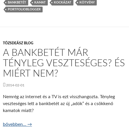
BANKBETÉT
KAMAT
KOCKÁZAT
KÖTVÉNY
PORTFOLIOBLOGGER
TŐZSDEÁSZ BLOG
A BANKBETÉT MÁR
TÉNYLEG VESZTESÉGES? ÉS
MIÉRT NEM?
2014-02-01
Nemrég az internet és a TV is ezt visszhangozta. Tényleg
veszteséges lett a bankbetét az új „adók” és a csökkenő
kamatok miatt?
A bankbetét már tényleg veszteséges? És miért nem?
bővebben…
→