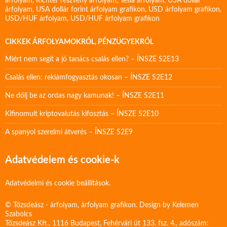
árfolyam
,
Richter részvény árfolyam
,
Tesla árfolyam
,
USA dollár
árfolyam
,
USA dollár forint árfolyam grafikon
,
USD árfolyam grafikon
,
USD/HUF árfolyam
,
USD/HUF árfolyam grafikon
CIKKEK ÁRFOLYAMOKRÓL, PÉNZÜGYEKRŐL
Miért nem segít a jó tanács csalás ellen? – ÍNSZE S2E13
Csalás ellen: reklámfogyasztás okosan – ÍNSZE S2E12
Ne dőlj be az ordas nagy kamunak! – ÍNSZE S2E11
Kifinomult kriptovalutás kifosztás – ÍNSZE S2E10
A spanyol szerelmi átverés – ÍNSZE S2E9
Adatvédelem és cookie-k
Adatvédelmi és cookie beállítások.
© Tőzsdeász - árfolyam, árfolyam grafikon. Design by
Kelemen
Szabolcs
Tőzsdeász Kft., 1116 Budapest, Fehérvári út 133. fsz. 4., adószám: