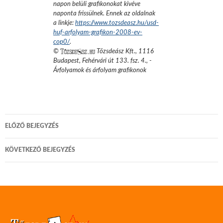
napon belüli grafikonokat kivéve
naponta frissülnek. Ennek az oldalnak
a linkje:
https://www.tozsdeasz.hu/usd-
huf-arfolyam-grafikon-2008-ev-
cop0/
.
©
Tőzsdeász Kft.
,
1116
Budapest, Fehérvári út 133. fsz. 4.
,
-
Árfolyamok és árfolyam grafikonok
Bejegyzés
ELŐZŐ BEJEGYZÉS
navigáció
KÖVETKEZŐ BEJEGYZÉS