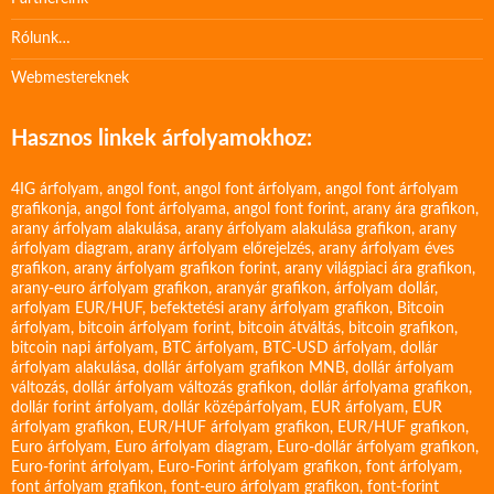
Rólunk…
Webmestereknek
Hasznos linkek árfolyamokhoz:
4IG árfolyam
,
angol font
,
angol font árfolyam
,
angol font árfolyam
grafikonja
,
angol font árfolyama
,
angol font forint
,
arany ára grafikon
,
arany árfolyam alakulása
,
arany árfolyam alakulása grafikon
,
arany
árfolyam diagram
,
arany árfolyam előrejelzés
,
arany árfolyam éves
grafikon
,
arany árfolyam grafikon forint
,
arany világpiaci ára grafikon
,
arany-euro árfolyam grafikon
,
aranyár grafikon
,
árfolyam dollár
,
arfolyam EUR/HUF
,
befektetési arany árfolyam grafikon
,
Bitcoin
árfolyam
,
bitcoin árfolyam forint
,
bitcoin átváltás
,
bitcoin grafikon
,
bitcoin napi árfolyam
,
BTC árfolyam
,
BTC-USD árfolyam
,
dollár
árfolyam alakulása
,
dollár árfolyam grafikon MNB
,
dollár árfolyam
változás
,
dollár árfolyam változás grafikon
,
dollár árfolyama grafikon
,
dollár forint árfolyam
,
dollár középárfolyam
,
EUR árfolyam
,
EUR
árfolyam grafikon
,
EUR/HUF árfolyam grafikon
,
EUR/HUF grafikon
,
Euro árfolyam
,
Euro árfolyam diagram
,
Euro-dollár árfolyam grafikon
,
Euro-forint árfolyam
,
Euro-Forint árfolyam grafikon
,
font árfolyam
,
font árfolyam grafikon
,
font-euro árfolyam grafikon
,
font-forint