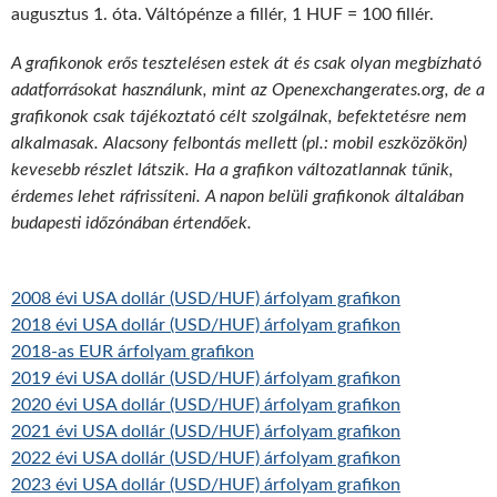
augusztus 1. óta. Váltópénze a fillér, 1 HUF = 100 fillér.
A grafikonok erős tesztelésen estek át és csak olyan megbízható
adatforrásokat használunk, mint az Openexchangerates.org, de a
grafikonok csak tájékoztató célt szolgálnak, befektetésre nem
alkalmasak. Alacsony felbontás mellett (pl.: mobil eszközökön)
kevesebb részlet látszik. Ha a grafikon változatlannak tűnik,
érdemes lehet ráfrissíteni. A napon belüli grafikonok általában
budapesti időzónában értendőek.
2008 évi USA dollár (USD/HUF) árfolyam grafikon
2018 évi USA dollár (USD/HUF) árfolyam grafikon
2018-as EUR árfolyam grafikon
2019 évi USA dollár (USD/HUF) árfolyam grafikon
2020 évi USA dollár (USD/HUF) árfolyam grafikon
2021 évi USA dollár (USD/HUF) árfolyam grafikon
2022 évi USA dollár (USD/HUF) árfolyam grafikon
2023 évi USA dollár (USD/HUF) árfolyam grafikon