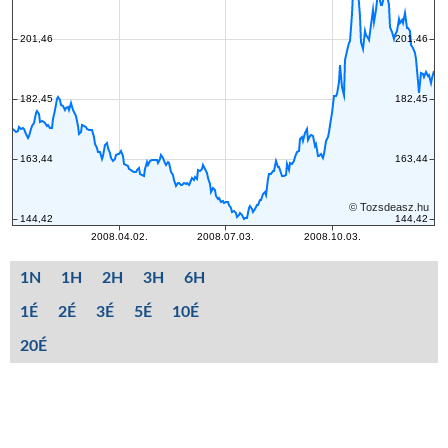
1N
1H
2H
3H
6H
1É
2É
3É
5É
10É
20É