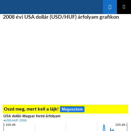
Keresés
KILÉPÉS
2008 évi USA dollár (USD/HUF) árfolyam grafikon
ELSŐDL
A
MENÜ
TARTALOMBA
Oszd meg, mert kell a lájk!
Megosztom