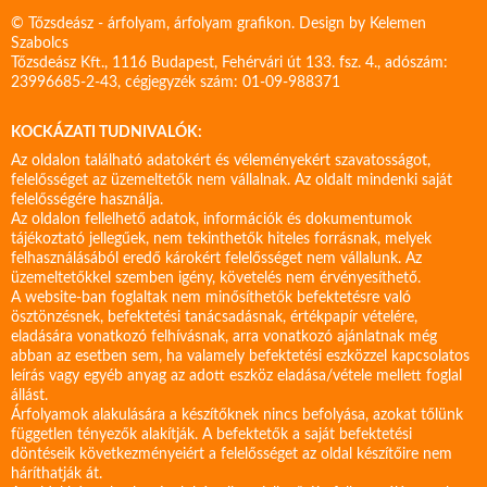
© Tőzsdeász - árfolyam, árfolyam grafikon. Design by
Kelemen
Szabolcs
Tőzsdeász Kft., 1116 Budapest, Fehérvári út 133. fsz. 4., adószám:
23996685-2-43, cégjegyzék szám: 01-09-988371
KOCKÁZATI TUDNIVALÓK:
Az oldalon található adatokért és véleményekért szavatosságot,
felelősséget az üzemeltetők nem vállalnak. Az oldalt mindenki saját
felelősségére használja.
Az oldalon fellelhető adatok, információk és dokumentumok
tájékoztató jellegűek, nem tekinthetők hiteles forrásnak, melyek
felhasználásából eredő károkért felelősséget nem vállalunk. Az
üzemeltetőkkel szemben igény, követelés nem érvényesíthető.
A website-ban foglaltak nem minősíthetők befektetésre való
ösztönzésnek, befektetési tanácsadásnak, értékpapír vételére,
eladására vonatkozó felhívásnak, arra vonatkozó ajánlatnak még
abban az esetben sem, ha valamely befektetési eszközzel kapcsolatos
leírás vagy egyéb anyag az adott eszköz eladása/vétele mellett foglal
állást.
Árfolyamok alakulására a készítőknek nincs befolyása, azokat tőlünk
független tényezők alakítják. A befektetők a saját befektetési
döntéseik következményeiért a felelősséget az oldal készítőire nem
háríthatják át.