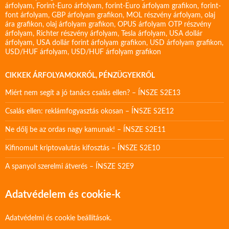
árfolyam
,
Forint-Euro árfolyam
,
forint-Euro árfolyam grafikon
,
forint-
font árfolyam
,
GBP árfolyam grafikon
,
MOL részvény árfolyam
,
olaj
ára grafikon
,
olaj árfolyam grafikon
,
OPUS árfolyam
OTP részvény
árfolyam
,
Richter részvény árfolyam
,
Tesla árfolyam
,
USA dollár
árfolyam
,
USA dollár forint árfolyam grafikon
,
USD árfolyam grafikon
,
USD/HUF árfolyam
,
USD/HUF árfolyam grafikon
CIKKEK ÁRFOLYAMOKRÓL, PÉNZÜGYEKRŐL
Miért nem segít a jó tanács csalás ellen? – ÍNSZE S2E13
Csalás ellen: reklámfogyasztás okosan – ÍNSZE S2E12
Ne dőlj be az ordas nagy kamunak! – ÍNSZE S2E11
Kifinomult kriptovalutás kifosztás – ÍNSZE S2E10
A spanyol szerelmi átverés – ÍNSZE S2E9
Adatvédelem és cookie-k
Adatvédelmi és cookie beállítások.