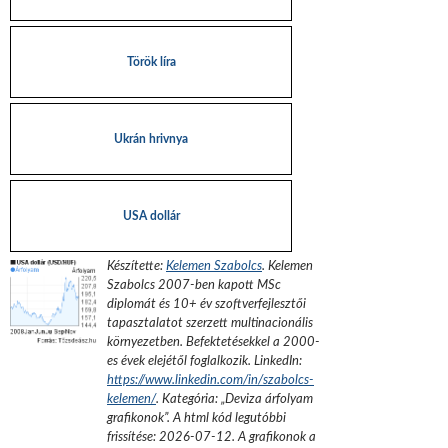
Török líra
Ukrán hrivnya
USA dollár
Készítette:
Kelemen Szabolcs
.
Kelemen
Szabolcs 2007-ben kapott MSc
diplomát és 10+ év szoftverfejlesztői
tapasztalatot szerzett multinacionális
környezetben. Befektetésekkel a 2000-
es évek elejétől foglalkozik.
LinkedIn:
https://www.linkedin.com/in/szabolcs-
kelemen/
. Kategória: „
Deviza árfolyam
grafikonok
”.
A html kód legutóbbi
frissítése:
2026-07-12
. A grafikonok a