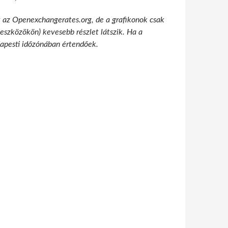
t az Openexchangerates.org, de a grafikonok csak
 eszközökön) kevesebb részlet látszik. Ha a
udapesti időzónában értendőek.