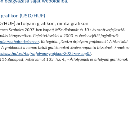
on beágyazása saját weboldalba.
m grafikon (USD/HUF)
emen Szabolcs 2007-ben kapott MSc diplomát és 10+ év szoftverfejlesztői
nális környezetben. Befektetésekkel a 2000-es évek elejétől foglalkozik.
om/in/szabolcs-kelemen/
. Kategória: „
Deviza árfolyam grafikonok
”.
A html kód
. A grafikonok a napon belüli grafikonokat kivéve naponta frissülnek. Ennek az
zsdeasz.hu/usd-huf-arfolyam-grafikon-2025-ev-cop0/
.
116 Budapest, Fehérvári út 133. fsz. 4.
,
- Árfolyamok és árfolyam grafikonok