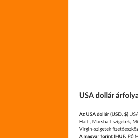
USA dollár árfol
Az USA dollár (USD, $)
USA,
Haiti, Marshall-szigetek, M
Virgin-szigetek fizetőeszkö
A magyar forint (HUF, Ft)
Ma