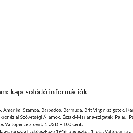
yam: kapcsolódó információk
 Amerikai Szamoa, Barbados, Bermuda, Brit Virgin-szigetek, Kar
ikronéziai Szövetségi Államok, Északi-Mariana-szigetek, Palau, 
ze. Váltópénze a cent, 1 USD = 100 cent.
gyarország fizetőeszköze 1946. augusztus 1. óta. Váltópénze a fil