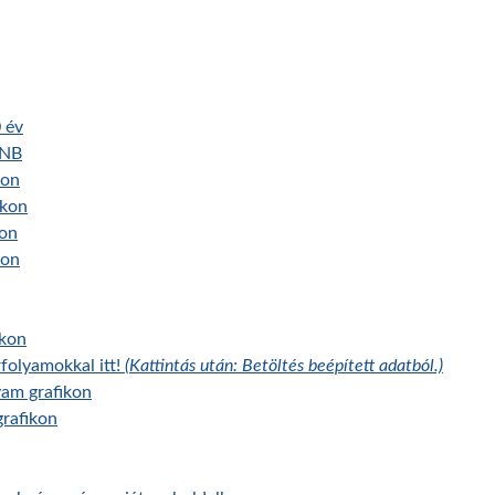
 év
MNB
kon
ikon
kon
kon
ikon
folyamokkal itt!
(Kattintás után: Betöltés beépített adatból.)
yam grafikon
rafikon