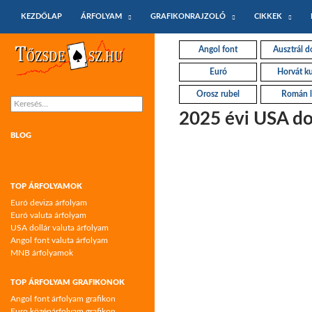
KILÉPÉS A TARTALOMBA
Keresés
KEZDŐLAP
ÁRFOLYAM
GRAFIKONRAJZOLÓ
CIKKEK
Tőzsdeász.hu – árfolyamok és árfolyam
Angol font
Ausztrál do
grafikonok
Euró
Horvát k
Orosz rubel
Román l
Keresés:
2025 évi USA do
BLOG
TOP ÁRFOLYAMOK
Euró deviza árfolyam
Euró valuta árfolyam
USA dollár valuta árfolyam
Angol font valuta árfolyam
MNB árfolyamok
TOP ÁRFOLYAM GRAFIKONOK
Angol font árfolyam grafikon
Euro középárfolyam grafikon