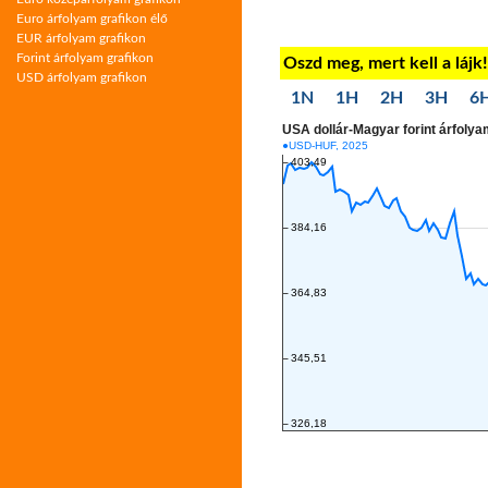
Euro árfolyam grafikon élő
EUR árfolyam grafikon
Forint árfolyam grafikon
Oszd meg, mert kell a lájk
USD árfolyam grafikon
1N
1H
2H
3H
6