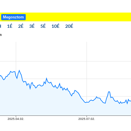
!
Megosztom
H
1É
2É
3É
5É
10É
20É