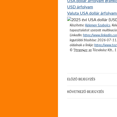
USA dollár árfolyam grafik
USD árfolyam
Valuta USA dollár árfolya
Készítette:
Kelemen Szabolcs
.
Kel
tapasztalatot szerzett multinacio
LinkedIn:
https://www.linkedin.c
legutóbbi frissítése:
2026-07-11
oldalnak a linkje:
https://www.to
©
Tőzsdeász Kft.
,
1
Bejegyzés
ELŐZŐ BEJEGYZÉS
navigáció
KÖVETKEZŐ BEJEGYZÉS