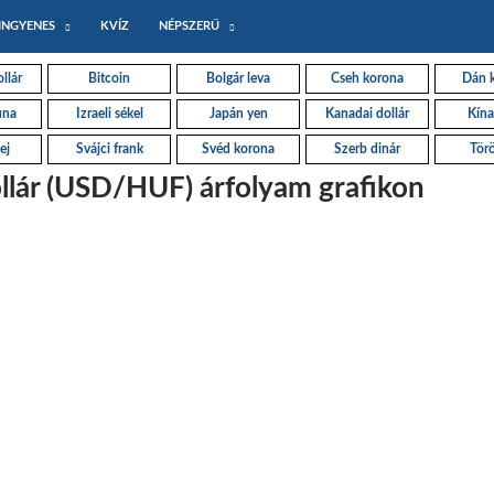
INGYENES
KVÍZ
NÉPSZERŰ
llár
Bitcoin
Bolgár leva
Cseh korona
Dán 
una
Izraeli sékel
Japán yen
Kanadai dollár
Kína
ej
Svájci frank
Svéd korona
Szerb dinár
Törö
llár (USD/HUF) árfolyam grafikon