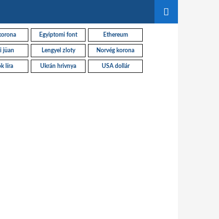
korona
Egyiptomi font
Ethereum
i jüan
Lengyel zloty
Norvég korona
k líra
Ukrán hrivnya
USA dollár