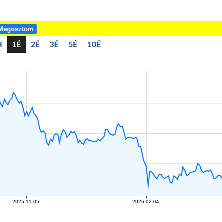
Megosztom
H
1É
2É
3É
5É
10É