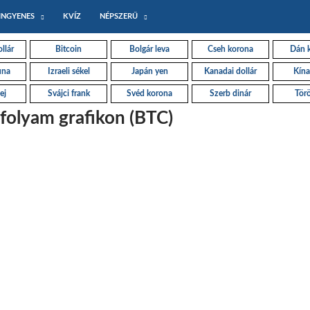
INGYENES
KVÍZ
NÉPSZERŰ
llár
Bitcoin
Bolgár leva
Cseh korona
Dán 
una
Izraeli sékel
Japán yen
Kanadai dollár
Kína
ej
Svájci frank
Svéd korona
Szerb dinár
Törö
rfolyam grafikon (BTC)