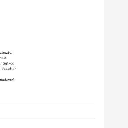
jlesztői
ozik.
 html kód
k. Ennek az
grafikonok