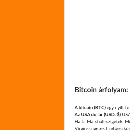
Bitcoin árfolyam:
A bitcoin (BTC)
egy nyilt f
Az USA dollár (USD, $)
USA,
Haiti, Marshall-szigetek, M
Virgin-szigetek fizetőeszkö