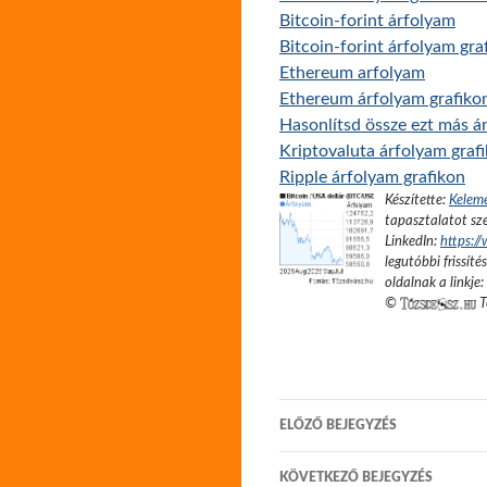
Bitcoin-forint árfolyam
Bitcoin-forint árfolyam gra
Ethereum arfolyam
Ethereum árfolyam grafiko
Hasonlítsd össze ezt más ár
Kriptovaluta árfolyam graf
Ripple árfolyam grafikon
Készítette:
Kelem
tapasztalatot sze
LinkedIn:
https:/
legutóbbi frissíté
oldalnak a linkje:
©
T
Bejegyzés
ELŐZŐ BEJEGYZÉS
navigáció
KÖVETKEZŐ BEJEGYZÉS