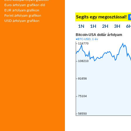
Euro árfolyam grafikon élő
EUR árfolyam grafikon
Forint árfolyam grafikon
Segíts egy megosztással!
USD árfolyam grafikon
1N
1H
2H
3H
6