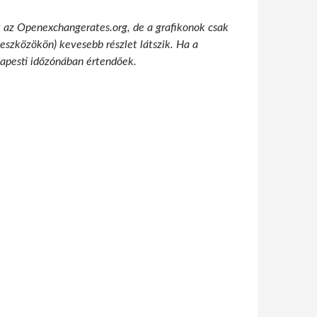
t az Openexchangerates.org, de a grafikonok csak
 eszközökön) kevesebb részlet látszik. Ha a
udapesti időzónában értendőek.