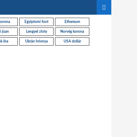
korona
Egyiptomi font
Ethereum
i jüan
Lengyel zloty
Norvég korona
k líra
Ukrán hrivnya
USA dollár