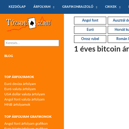
KILÉPÉS A TARTALOMBA
Keresés
KEZDŐLAP
ÁRFOLYAM
GRAFIKONRAJZOLÓ
CIKKEK
Tőzsdeász.hu – árfolyamok és árfolyam
Angol font
Ausztrál do
grafikonok
Euró
Horvát k
Orosz rubel
Román l
Keresés:
1 éves bitcoin á
BLOG
TOP ÁRFOLYAMOK
Euró deviza árfolyam
Euró valuta árfolyam
USA dollár valuta árfolyam
Angol font valuta árfolyam
MNB árfolyamok
TOP ÁRFOLYAM GRAFIKONOK
Angol font árfolyam grafikon
Euro középárfolyam grafikon