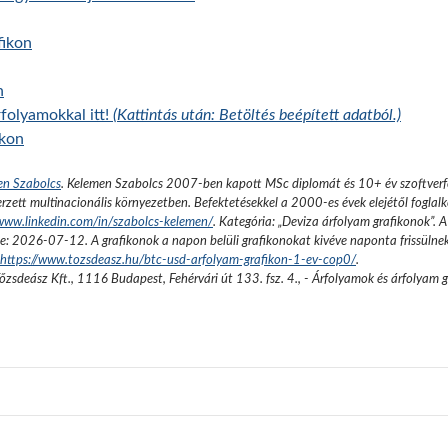
fikon
n
folyamokkal itt!
(Kattintás után: Betöltés beépített adatból.)
ikon
en Szabolcs
.
Kelemen Szabolcs 2007-ben kapott MSc diplomát és 10+ év szoftverfe
rzett multinacionális környezetben. Befektetésekkel a 2000-es évek elejétől foglalk
/www.linkedin.com/in/szabolcs-kelemen/
. Kategória: „
Deviza árfolyam grafikonok
”.
A
se:
2026-07-12
. A grafikonok a napon belüli grafikonokat kivéve naponta frissülne
https://www.tozsdeasz.hu/btc-usd-arfolyam-grafikon-1-ev-cop0/
.
őzsdeász Kft.
,
1116 Budapest, Fehérvári út 133. fsz. 4.
,
- Árfolyamok és árfolyam 