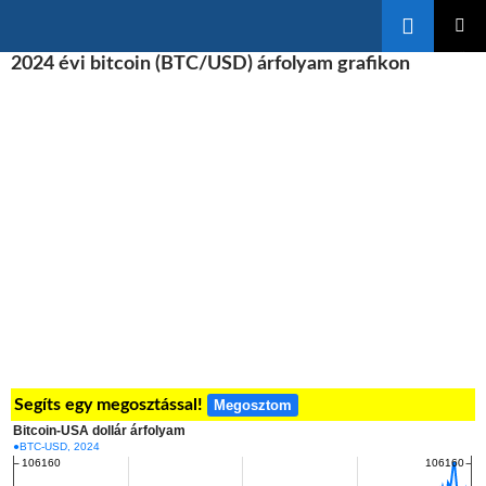
Keresés
KILÉPÉS
2024 évi bitcoin (BTC/USD) árfolyam grafikon
ELSŐDL
A
MENÜ
TARTALOMBA
Segíts egy megosztással!
Megosztom