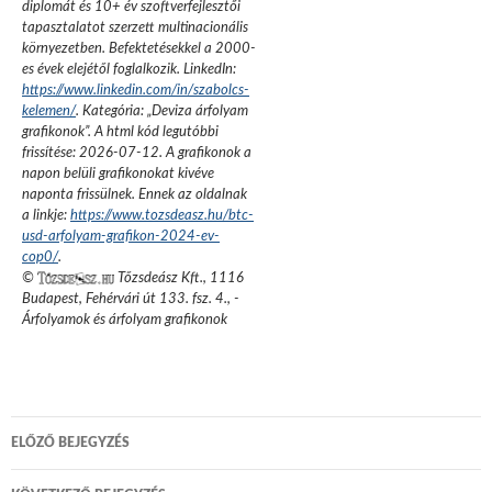
diplomát és 10+ év szoftverfejlesztői
tapasztalatot szerzett multinacionális
környezetben. Befektetésekkel a 2000-
es évek elejétől foglalkozik.
LinkedIn:
https://www.linkedin.com/in/szabolcs-
kelemen/
. Kategória: „
Deviza árfolyam
grafikonok
”.
A html kód legutóbbi
frissítése:
2026-07-12
. A grafikonok a
napon belüli grafikonokat kivéve
naponta frissülnek. Ennek az oldalnak
a linkje:
https://www.tozsdeasz.hu/btc-
usd-arfolyam-grafikon-2024-ev-
cop0/
.
©
Tőzsdeász Kft.
,
1116
Budapest, Fehérvári út 133. fsz. 4.
,
-
Árfolyamok és árfolyam grafikonok
Bejegyzés
ELŐZŐ BEJEGYZÉS
navigáció