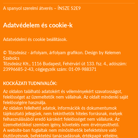
A spanyol szerelmi átverés – ÍNSZE S2E9
Adatvédelem és cookie-k
Adatvédelmi és cookie beállítások.
© Tőzsdeász - árfolyam, árfolyam grafikon. Design by
Kelemen
Szabolcs
Tőzsdeász Kft., 1116 Budapest, Fehérvári út 133. fsz. 4., adószám:
23996685-2-43, cégjegyzék szám: 01-09-988371
KOCKÁZATI TUDNIVALÓK:
Az oldalon található adatokért és véleményekért szavatosságot,
felelősséget az üzemeltetők nem vállalnak. Az oldalt mindenki saját
felelősségére használja.
Az oldalon fellelhető adatok, információk és dokumentumok
tájékoztató jellegűek, nem tekinthetők hiteles forrásnak, melyek
felhasználásából eredő károkért felelősséget nem vállalunk. Az
üzemeltetőkkel szemben igény, követelés nem érvényesíthető.
A website-ban foglaltak nem minősíthetők befektetésre való
ösztönzésnek, befektetési tanácsadásnak, értékpapír vételére,