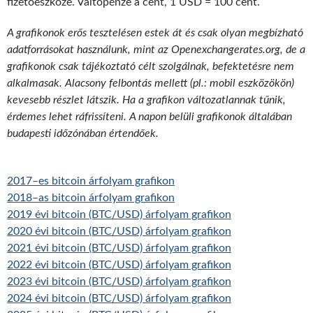
fizetőeszköze. Váltópénze a cent, 1 USD = 100 cent.
A grafikonok erős tesztelésen estek át és csak olyan megbízható
adatforrásokat használunk, mint az Openexchangerates.org, de a
grafikonok csak tájékoztató célt szolgálnak, befektetésre nem
alkalmasak. Alacsony felbontás mellett (pl.: mobil eszközökön)
kevesebb részlet látszik. Ha a grafikon változatlannak tűnik,
érdemes lehet ráfrissíteni. A napon belüli grafikonok általában
budapesti időzónában értendőek.
2017–es bitcoin árfolyam grafikon
2018–as bitcoin árfolyam grafikon
2019 évi bitcoin (BTC/USD) árfolyam grafikon
2020 évi bitcoin (BTC/USD) árfolyam grafikon
2021 évi bitcoin (BTC/USD) árfolyam grafikon
2022 évi bitcoin (BTC/USD) árfolyam grafikon
2023 évi bitcoin (BTC/USD) árfolyam grafikon
2024 évi bitcoin (BTC/USD) árfolyam grafikon