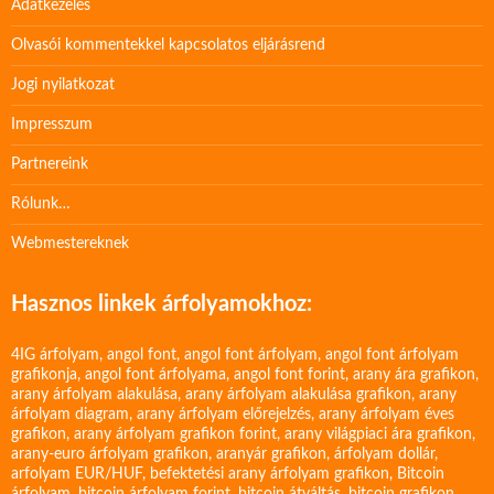
Adatkezelés
Olvasói kommentekkel kapcsolatos eljárásrend
Jogi nyilatkozat
Impresszum
Partnereink
Rólunk…
Webmestereknek
Hasznos linkek árfolyamokhoz:
4IG árfolyam
,
angol font
,
angol font árfolyam
,
angol font árfolyam
grafikonja
,
angol font árfolyama
,
angol font forint
,
arany ára grafikon
,
arany árfolyam alakulása
,
arany árfolyam alakulása grafikon
,
arany
árfolyam diagram
,
arany árfolyam előrejelzés
,
arany árfolyam éves
grafikon
,
arany árfolyam grafikon forint
,
arany világpiaci ára grafikon
,
arany-euro árfolyam grafikon
,
aranyár grafikon
,
árfolyam dollár
,
arfolyam EUR/HUF
,
befektetési arany árfolyam grafikon
,
Bitcoin