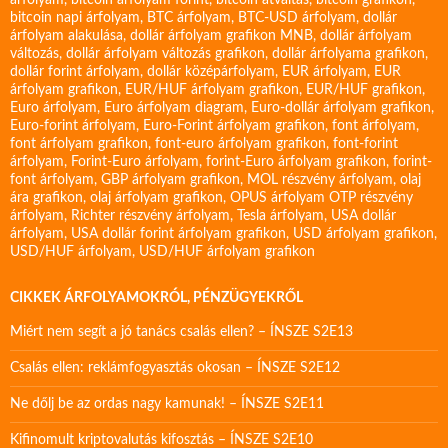
árfolyam
,
bitcoin árfolyam forint
,
bitcoin átváltás
,
bitcoin grafikon
,
bitcoin napi árfolyam
,
BTC árfolyam
,
BTC-USD árfolyam
,
dollár
árfolyam alakulása
,
dollár árfolyam grafikon MNB
,
dollár árfolyam
változás
,
dollár árfolyam változás grafikon
,
dollár árfolyama grafikon
,
dollár forint árfolyam
,
dollár középárfolyam
,
EUR árfolyam
,
EUR
árfolyam grafikon
,
EUR/HUF árfolyam grafikon
,
EUR/HUF grafikon
,
Euro árfolyam
,
Euro árfolyam diagram
,
Euro-dollár árfolyam grafikon
,
Euro-forint árfolyam
,
Euro-Forint árfolyam grafikon
,
font árfolyam
,
font árfolyam grafikon
,
font-euro árfolyam grafikon
,
font-forint
árfolyam
,
Forint-Euro árfolyam
,
forint-Euro árfolyam grafikon
,
forint-
font árfolyam
,
GBP árfolyam grafikon
,
MOL részvény árfolyam
,
olaj
ára grafikon
,
olaj árfolyam grafikon
,
OPUS árfolyam
OTP részvény
árfolyam
,
Richter részvény árfolyam
,
Tesla árfolyam
,
USA dollár
árfolyam
,
USA dollár forint árfolyam grafikon
,
USD árfolyam grafikon
,
USD/HUF árfolyam
,
USD/HUF árfolyam grafikon
CIKKEK ÁRFOLYAMOKRÓL, PÉNZÜGYEKRŐL
Miért nem segít a jó tanács csalás ellen? – ÍNSZE S2E13
Csalás ellen: reklámfogyasztás okosan – ÍNSZE S2E12
Ne dőlj be az ordas nagy kamunak! – ÍNSZE S2E11
Kifinomult kriptovalutás kifosztás – ÍNSZE S2E10