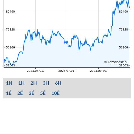
1N
1H
2H
3H
6H
1É
2É
3É
5É
10É