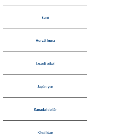
Euró
Horvát kuna
Izraeli sékel
Japán yen
Kanadai dollár
Kínai jüan