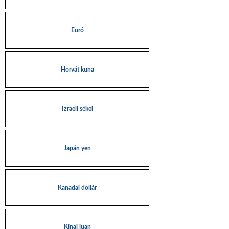
Euró
Horvát kuna
Izraeli sékel
Japán yen
Kanadai dollár
Kínai jüan