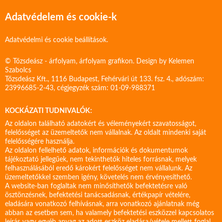
Adatvédelem és cookie-k
Adatvédelmi és cookie beállítások.
© Tőzsdeász - árfolyam, árfolyam grafikon. Design by
Kelemen
Szabolcs
Tőzsdeász Kft., 1116 Budapest, Fehérvári út 133. fsz. 4., adószám:
23996685-2-43, cégjegyzék szám: 01-09-988371
KOCKÁZATI TUDNIVALÓK:
Az oldalon található adatokért és véleményekért szavatosságot,
felelősséget az üzemeltetők nem vállalnak. Az oldalt mindenki saját
felelősségére használja.
Az oldalon fellelhető adatok, információk és dokumentumok
tájékoztató jellegűek, nem tekinthetők hiteles forrásnak, melyek
felhasználásából eredő károkért felelősséget nem vállalunk. Az
üzemeltetőkkel szemben igény, követelés nem érvényesíthető.
A website-ban foglaltak nem minősíthetők befektetésre való
ösztönzésnek, befektetési tanácsadásnak, értékpapír vételére,
eladására vonatkozó felhívásnak, arra vonatkozó ajánlatnak még
abban az esetben sem, ha valamely befektetési eszközzel kapcsolatos