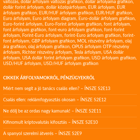
változás
,
dollár árfolyam változás grafikon
,
dollár árfolyama grafikon
,
dollár forint árfolyam
,
dollár középárfolyam
,
EUR árfolyam
,
EUR
árfolyam grafikon
,
EUR/HUF árfolyam grafikon
,
EUR/HUF grafikon
,
Euro árfolyam
,
Euro árfolyam diagram
,
Euro-dollár árfolyam grafikon
,
Euro-forint árfolyam
,
Euro-Forint árfolyam grafikon
,
font árfolyam
,
font árfolyam grafikon
,
font-euro árfolyam grafikon
,
font-forint
árfolyam
,
Forint-Euro árfolyam
,
forint-Euro árfolyam grafikon
,
forint-
font árfolyam
,
GBP árfolyam grafikon
,
MOL részvény árfolyam
,
olaj
ára grafikon
,
olaj árfolyam grafikon
,
OPUS árfolyam
OTP részvény
árfolyam
,
Richter részvény árfolyam
,
Tesla árfolyam
,
USA dollár
árfolyam
,
USA dollár forint árfolyam grafikon
,
USD árfolyam grafikon
,
USD/HUF árfolyam
,
USD/HUF árfolyam grafikon
CIKKEK ÁRFOLYAMOKRÓL, PÉNZÜGYEKRŐL
Miért nem segít a jó tanács csalás ellen? – ÍNSZE S2E13
Csalás ellen: reklámfogyasztás okosan – ÍNSZE S2E12
Ne dőlj be az ordas nagy kamunak! – ÍNSZE S2E11
Kifinomult kriptovalutás kifosztás – ÍNSZE S2E10
A spanyol szerelmi átverés – ÍNSZE S2E9