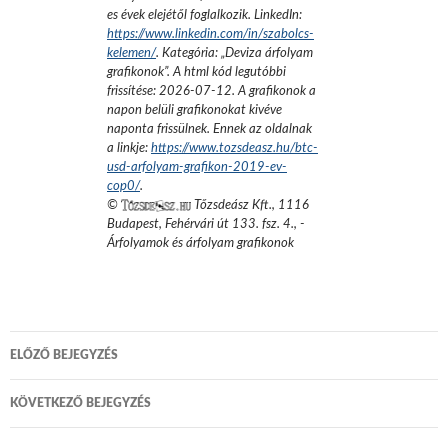
es évek elejétől foglalkozik.
LinkedIn:
https://www.linkedin.com/in/szabolcs-
kelemen/
. Kategória: „
Deviza árfolyam
grafikonok
”.
A html kód legutóbbi
frissítése:
2026-07-12
. A grafikonok a
napon belüli grafikonokat kivéve
naponta frissülnek. Ennek az oldalnak
a linkje:
https://www.tozsdeasz.hu/btc-
usd-arfolyam-grafikon-2019-ev-
cop0/
.
©
Tőzsdeász Kft.
,
1116
Budapest, Fehérvári út 133. fsz. 4.
,
-
Árfolyamok és árfolyam grafikonok
Bejegyzés
ELŐZŐ BEJEGYZÉS
navigáció
KÖVETKEZŐ BEJEGYZÉS