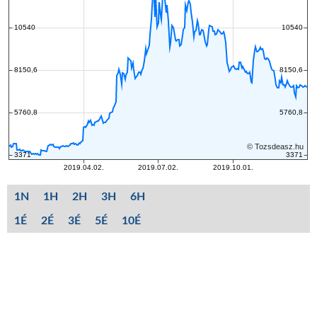
1N
1H
2H
3H
6H
1É
2É
3É
5É
10É