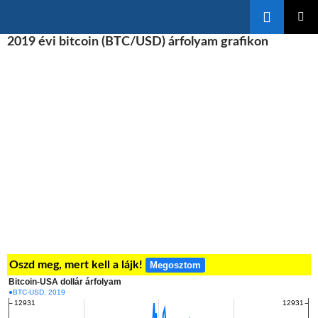
Keresés
KILÉPÉS
2019 évi bitcoin (BTC/USD) árfolyam grafikon
ELSŐDL
A
MENÜ
TARTALOMBA
Oszd meg, mert kell a lájk!
Megosztom