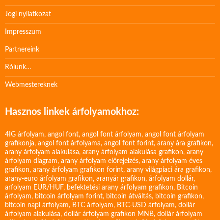
Jogi nyilatkozat
Impresszum
Partnereink
Rólunk…
Webmestereknek
Hasznos linkek árfolyamokhoz:
4IG árfolyam
,
angol font
,
angol font árfolyam
,
angol font árfolyam
grafikonja
,
angol font árfolyama
,
angol font forint
,
arany ára grafikon
,
arany árfolyam alakulása
,
arany árfolyam alakulása grafikon
,
arany
árfolyam diagram
,
arany árfolyam előrejelzés
,
arany árfolyam éves
grafikon
,
arany árfolyam grafikon forint
,
arany világpiaci ára grafikon
,
arany-euro árfolyam grafikon
,
aranyár grafikon
,
árfolyam dollár
,
arfolyam EUR/HUF
,
befektetési arany árfolyam grafikon
,
Bitcoin
árfolyam
,
bitcoin árfolyam forint
,
bitcoin átváltás
,
bitcoin grafikon
,
bitcoin napi árfolyam
,
BTC árfolyam
,
BTC-USD árfolyam
,
dollár
árfolyam alakulása
,
dollár árfolyam grafikon MNB
,
dollár árfolyam