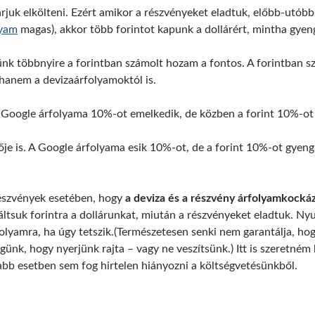
uk elkölteni. Ezért amikor a részvényeket eladtuk, előbb-utóbb fo
yam
magas), akkor több forintot kapunk a dollárért, mintha gyen
k többnyire a forintban számolt hozam a fontos. A forintban s
 hanem a devizaárfolyamoktól is.
a Google árfolyama 10%-ot emelkedik, de közben a forint 10%-ot 
zője is. A Google árfolyama esik 10%-ot, de a forint 10%-ot gye
részvények esetében, hogy
a deviza és a részvény árfolyamkockáz
áltsuk forintra a dollárunkat, miután a részvényeket eladtuk. N
olyamra, ha úgy tetszik.(Természetesen senki nem garantálja, ho
ünk, hogy nyerjünk rajta – vagy ne veszítsünk.) Itt is szeretné
abb esetben sem fog hirtelen hiányozni a költségvetésünkből.