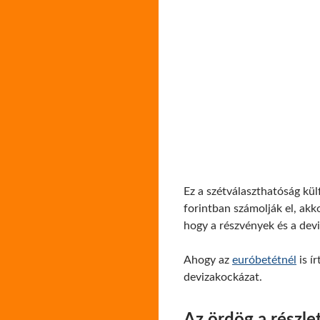
Ez a szétválaszthatóság kü
forintban számolják el, akk
hogy a részvények és a dev
Ahogy az
euróbetétnél
is í
devizakockázat.