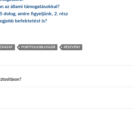
n az állami támogatásokkal?
dolog, amire figyeljünk, 2. rész
legjobb befektetést is?
CKÁZAT
PORTFOLIOBLOGGER
RÉSZVÉNY
iztosításon?