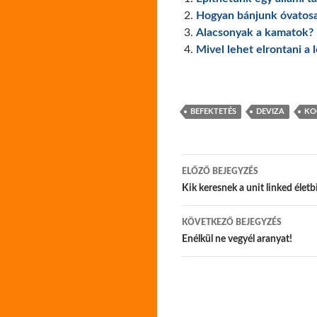
Hogyan bánjunk óvatosa
Alacsonyak a kamatok? 5 
Mivel lehet elrontani a 
BEFEKTETÉS
DEVIZA
KO
Bejegyzés
ELŐZŐ BEJEGYZÉS
navigáció
Kik keresnek a unit linked életb
KÖVETKEZŐ BEJEGYZÉS
Enélkül ne vegyél aranyat!