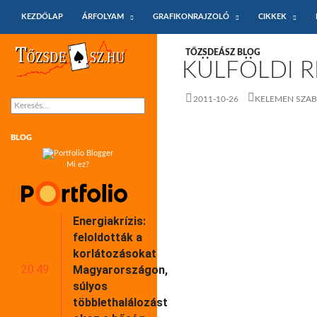
KILÉPÉS A TARTALOMBA
Keresés
KEZDŐLAP
ÁRFOLYAM
GRAFIKONRAJZOLÓ
CIKKEK
Tőzsdeász.hu – árfolyamok és árfolyam
TŐZSDEÁSZ BLOG
grafikonok
KÜLFÖLDI R
2011-10-26
KELEMEN SZA
Keresés:
BLOG
Mi ez?
Energiakrízis:
feloldották a
korlátozásokat
20:49
Magyarországon,
súlyos
többlethalálozást