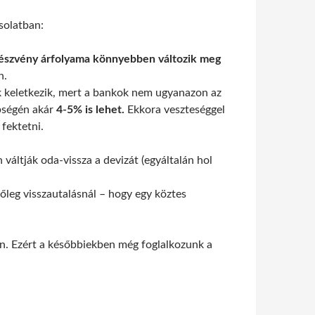
solatban:
észvény árfolyama könnyebben változik meg
n.
 keletkezik, mert a bankok nem ugyanazon az
nbségén akár
4-5% is lehet.
Ekkora veszteséggel
fektetni.
áltják oda-vissza a devizát (egyáltalán hol
őleg visszautalásnál – hogy egy köztes
n. Ezért a későbbiekben még foglalkozunk a