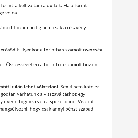
rintra kell váltani a dollárt. Ha a forint
ge volna.
zámolt hozam pedig nem csak a részvény
erősödik. Ilyenkor a forintban számolt nyereség
ngül. Összességében a forintban számolt hozam
atát külön lehet választani
. Senki nem kötelez
yugodtan várhatunk a visszaváltáshoz egy
gy nyerni fogunk ezen a spekuláción. Viszont
m hangsúlyozni, hogy csak annyi pénzt szabad