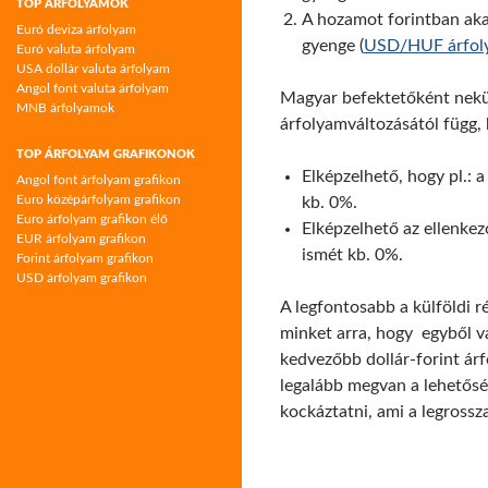
TOP ÁRFOLYAMOK
A hozamot forintban akarj
Euró deviza árfolyam
gyenge (
USD/HUF árfol
Euró valuta árfolyam
USA dollár valuta árfolyam
Angol font valuta árfolyam
Magyar befektetőként nekün
MNB árfolyamok
árfolyamváltozásától függ,
TOP ÁRFOLYAM GRAFIKONOK
Elképzelhető, hogy pl.: 
Angol font árfolyam grafikon
Euro középárfolyam grafikon
kb. 0%.
Euro árfolyam grafikon élő
Elképzelhető az ellenke
EUR árfolyam grafikon
ismét kb. 0%.
Forint árfolyam grafikon
USD árfolyam grafikon
A legfontosabb a külföldi 
minket arra, hogy egyből v
kedvezőbb dollár-forint árf
legalább megvan a lehetőség
kockáztatni, ami a legrossz