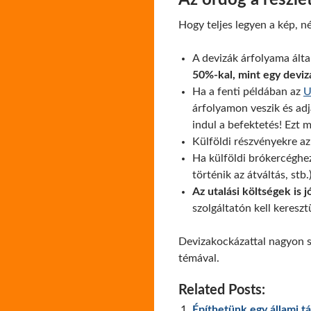
Az ördög a részl
Hogy teljes legyen a kép, n
A devizák árfolyama ált
50%-kal, mint egy deviz
Ha a fenti példában az
U
árfolyamon veszik és adjá
indul a befektetés! Ezt 
Külföldi részvényekre a
Ha külföldi brókercéghez
történik az átváltás, stb.)
Az utalási költségek is
szolgáltatón kell keresz
Devizakockázattal nagyon s
témával.
Related Posts:
Építhetünk egy állami t