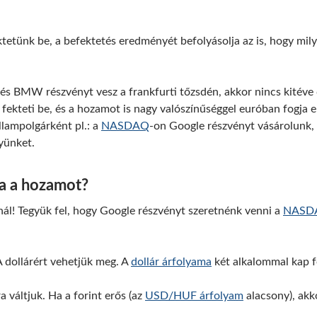
tetünk be, a befektetés eredményét befolyásolja az is, hogy mily
l és BMW részvényt vesz a frankfurti tőzsdén, akkor nincs kitév
fekteti be, és a hozamot is nagy valószínűséggel euróban fogja el
llampolgárként pl.: a
NASDAQ
-on Google részvényt vásárolunk,
yünket.
a a hozamot?
ál! Tegyük fel, hogy Google részvényt szeretnénk venni a
NASD
 dollárért vehetjük meg. A
dollár árfolyama
két alkalommal kap f
a váltjuk. Ha a forint erős (az
USD/HUF árfolyam
alacsony), akk