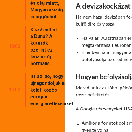
és olaj miatt,
A devizakockázat
Magyarország
is aggódhat
Ha nem hazai devizában fek
külföldire és vissza.
Kiszáradhat
a Duna? A
Ha valaki Ausztriában é
kutatók
megtakarításait euróban 
18:00
szerint ez
Ellenben ha mi magyar á
lesz az új
befolyásolja az eredmén
normális
Itt az idő, hogy
Hogyan befolyásolj
újragondoljuk a
Maradjunk az utóbbi példán
17:00
kelet-közép-
rossz befektetés).
európai
energiareflexeinket
A Google részvényeket USA
Amikor a forintot dollárr
gyenge volna.