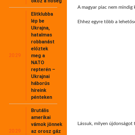
okoz a hőség
A magyar piac nem mindig kí
Elitklubba
lép be
Ehhez egyre több a lehetőség
Ukrajna,
hatalmas
robbanást
előztek
20:29
meg a
NATO
repterén –
Ukrajnai
háborús
híreink
pénteken
Brutális
amerikai
Lássuk, milyen újdonságot 
vámok jönnek
20:29
az orosz gáz