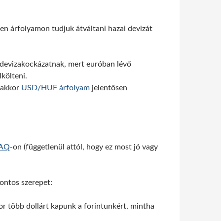
en árfolyamon tudjuk átváltani hazai devizát
e devizakockázatnak, mert euróban lévő
költeni.
 akkor
USD/HUF árfolyam
jelentősen
AQ
-on (függetlenül attól, hogy ez most jó vagy
ontos szerepet:
or több dollárt kapunk a forintunkért, mintha