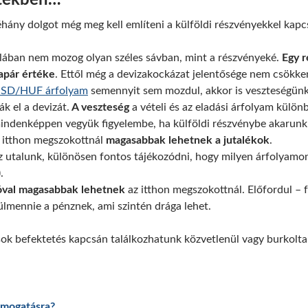
etekben…
éhány dolgot még meg kell említeni a külföldi részvényekkel kapc
alában nem mozog olyan széles sávban, mint a részvényeké.
Egy r
apár értéke
. Ettől még a devizakockázat jelentősége nem csökke
SD/HUF árfolyam
semennyit sem mozdul, akkor is veszteségünk
k el a devizát.
A veszteség
a vételi és az eladási árfolyam külö
mindenképpen vegyük figyelembe, ha külföldi részvénybe akarunk 
z itthon megszokottnál
magasabbak lehetnek a jutalékok
.
 utalunk, különösen fontos tájékozódni, hogy milyen árfolyamon v
.
 jóval magasabbak lehetnek
az itthon megszokottnál. Előfordul – f
tülmennie a pénznek, ami szintén drága lehet.
ok befektetés kapcsán találkozhatunk közvetlenül vagy burkolta
ámogatásra?