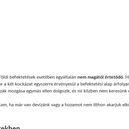
lföldi befektetések esetében egyáltalán
nem magától értetődő
. 
or a két kockázat egyszerre érvényesül a befektetési alap árfoly
izák mozgása egymás ellen dolgozik, és mi közben nem keresünk eg
rtam, ha már van devizánk vagy a hozamot nem itthon akarjuk elk