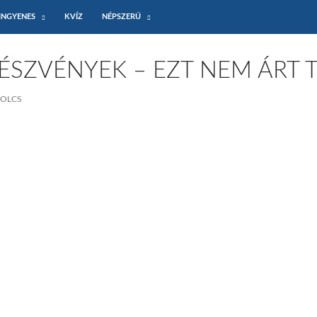
INGYENES
KVÍZ
NÉPSZERŰ
ÉSZVÉNYEK – EZT NEM ÁRT 
BOLCS