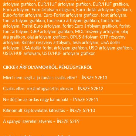
árfolyam grafikon
,
EUR/HUF árfolyam grafikon
,
EUR/HUF grafikon
,
Euro árfolyam
,
Euro árfolyam diagram
,
Euro-dollár árfolyam grafikon
,
Euro-forint árfolyam
,
Euro-Forint árfolyam grafikon
,
font árfolyam
,
font árfolyam grafikon
,
font-euro árfolyam grafikon
,
font-forint
árfolyam
,
Forint-Euro árfolyam
,
forint-Euro árfolyam grafikon
,
forint-
font árfolyam
,
GBP árfolyam grafikon
,
MOL részvény árfolyam
,
olaj
ára grafikon
,
olaj árfolyam grafikon
,
OPUS árfolyam
OTP részvény
árfolyam
,
Richter részvény árfolyam
,
Tesla árfolyam
,
USA dollár
árfolyam
,
USA dollár forint árfolyam grafikon
,
USD árfolyam grafikon
,
USD/HUF árfolyam
,
USD/HUF árfolyam grafikon
CIKKEK ÁRFOLYAMOKRÓL, PÉNZÜGYEKRŐL
Miért nem segít a jó tanács csalás ellen? – ÍNSZE S2E13
Csalás ellen: reklámfogyasztás okosan – ÍNSZE S2E12
Ne dőlj be az ordas nagy kamunak! – ÍNSZE S2E11
Kifinomult kriptovalutás kifosztás – ÍNSZE S2E10
A spanyol szerelmi átverés – ÍNSZE S2E9