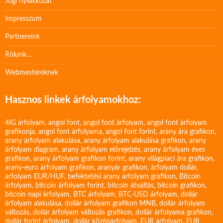
Jogi nyilatkozat
Impresszum
Partnereink
Rólunk…
Webmestereknek
Hasznos linkek árfolyamokhoz:
4IG árfolyam
,
angol font
,
angol font árfolyam
,
angol font árfolyam
grafikonja
,
angol font árfolyama
,
angol font forint
,
arany ára grafikon
,
arany árfolyam alakulása
,
arany árfolyam alakulása grafikon
,
arany
árfolyam diagram
,
arany árfolyam előrejelzés
,
arany árfolyam éves
grafikon
,
arany árfolyam grafikon forint
,
arany világpiaci ára grafikon
,
arany-euro árfolyam grafikon
,
aranyár grafikon
,
árfolyam dollár
,
arfolyam EUR/HUF
,
befektetési arany árfolyam grafikon
,
Bitcoin
árfolyam
,
bitcoin árfolyam forint
,
bitcoin átváltás
,
bitcoin grafikon
,
bitcoin napi árfolyam
,
BTC árfolyam
,
BTC-USD árfolyam
,
dollár
árfolyam alakulása
,
dollár árfolyam grafikon MNB
,
dollár árfolyam
változás
,
dollár árfolyam változás grafikon
,
dollár árfolyama grafikon
,
dollár forint árfolyam
,
dollár középárfolyam
,
EUR árfolyam
,
EUR