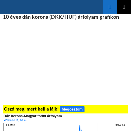
Keresés
KILÉPÉS
10 éves dán korona (DKK/HUF) árfolyam grafikon
ELSŐDL
A
MENÜ
TARTALOMBA
Oszd meg, mert kell a lájk!
Megosztom