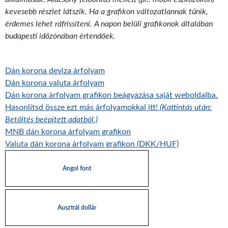
kevesebb részlet látszik. Ha a grafikon változatlannak tűnik,
érdemes lehet ráfrissíteni. A napon belüli grafikonok általában
budapesti időzónában értendőek.
Dán korona deviza árfolyam
Dán korona valuta árfolyam
Dán korona árfolyam grafikon beágyazása saját weboldalba.
Hasonlítsd össze ezt más árfolyamokkal itt!
(Kattintás után:
Betöltés beépített adatból.)
MNB dán korona árfolyam grafikon
Valuta dán korona árfolyam grafikon (DKK/HUF)
Angol font
Ausztrál dollár