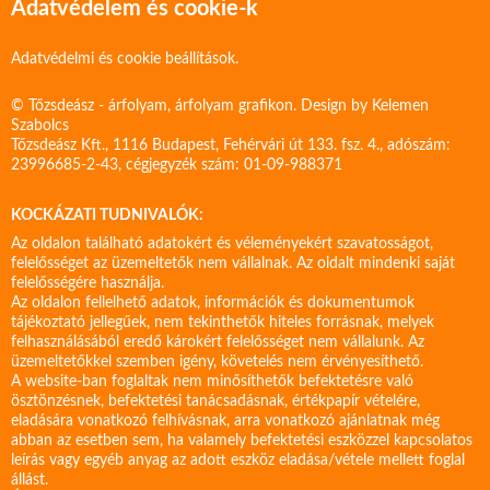
Adatvédelem és cookie-k
Adatvédelmi és cookie beállítások.
© Tőzsdeász - árfolyam, árfolyam grafikon. Design by
Kelemen
Szabolcs
Tőzsdeász Kft., 1116 Budapest, Fehérvári út 133. fsz. 4., adószám:
23996685-2-43, cégjegyzék szám: 01-09-988371
KOCKÁZATI TUDNIVALÓK:
Az oldalon található adatokért és véleményekért szavatosságot,
felelősséget az üzemeltetők nem vállalnak. Az oldalt mindenki saját
felelősségére használja.
Az oldalon fellelhető adatok, információk és dokumentumok
tájékoztató jellegűek, nem tekinthetők hiteles forrásnak, melyek
felhasználásából eredő károkért felelősséget nem vállalunk. Az
üzemeltetőkkel szemben igény, követelés nem érvényesíthető.
A website-ban foglaltak nem minősíthetők befektetésre való
ösztönzésnek, befektetési tanácsadásnak, értékpapír vételére,
eladására vonatkozó felhívásnak, arra vonatkozó ajánlatnak még
abban az esetben sem, ha valamely befektetési eszközzel kapcsolatos
leírás vagy egyéb anyag az adott eszköz eladása/vétele mellett foglal
állást.