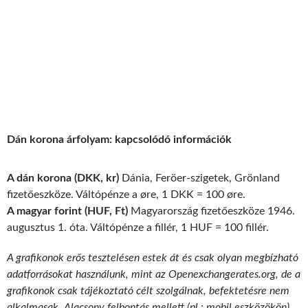
Dán korona árfolyam: kapcsolódó információk
A dán korona (DKK, kr)
Dánia, Feröer-szigetek, Grönland
fizetőeszköze. Váltópénze a øre, 1 DKK = 100 øre.
A magyar forint (HUF, Ft)
Magyarország fizetőeszköze 1946.
augusztus 1. óta. Váltópénze a fillér, 1 HUF = 100 fillér.
A grafikonok erős tesztelésen estek át és csak olyan megbízható
adatforrásokat használunk, mint az Openexchangerates.org, de a
grafikonok csak tájékoztató célt szolgálnak, befektetésre nem
alkalmasak. Alacsony felbontás mellett (pl.: mobil eszközökön)