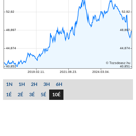
1N
1H
2H
3H
6H
1É
2É
3É
5É
10É