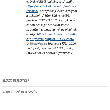
es évek elejétől foglalkozik.
LinkedIn:
https://www.linkedin.com/in/szabolcs-
kelemen/
. Kategória: „
Deviza árfolyam
grafikonok
”.
A html kód legutóbbi
frissítése:
2026-07-12
. A grafikonok a
napon belüli grafikonokat kivéve
naponta frissülnek. Ennek az oldalnak
a linkje:
https://www.tozsdeasz.hu/dkk-
huf-arfolyam-grafikon-10-ev-cop0/
.
©
Tőzsdeász Kft.
,
1116
Budapest, Fehérvári út 133. fsz. 4.
,
-
Árfolyamok és árfolyam grafikonok
Bejegyzés
ELŐZŐ BEJEGYZÉS
navigáció
KÖVETKEZŐ BEJEGYZÉS