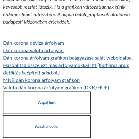
kevesebb részlet látszik. Ha a grafikon változatlannak tűnik,
érdemes lehet ráfrissíteni. A napon belüli grafikonok általában
budapesti időzónában értendőek.
Dán korona deviza árfolyam
Dán korona valuta árfolyam
Dán korona árfolyam grafikon beágyazása saját weboldalba.
Hasonlítsd össze ezt más árfolyamokkal itt!
(Kattintás után:
Betöltés beépített adatból.)
MNB dán korona árfolyam grafikon
Valuta dán korona árfolyam grafikon (DKK/HUF)
Angol font
Ausztrál dollár