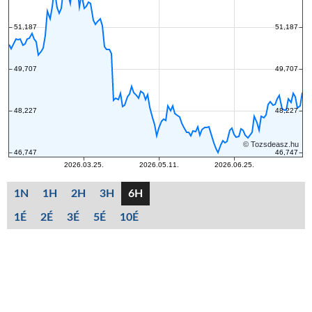
1N
1H
2H
3H
6H
1É
2É
3É
5É
10É