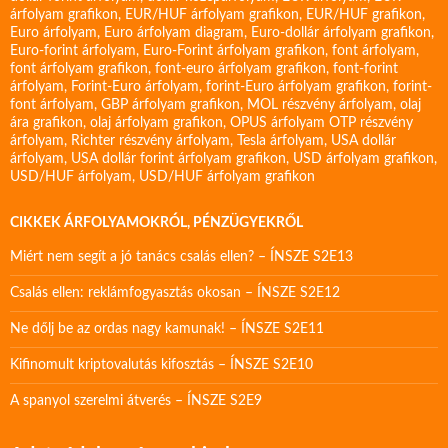
árfolyam grafikon
,
EUR/HUF árfolyam grafikon
,
EUR/HUF grafikon
,
Euro árfolyam
,
Euro árfolyam diagram
,
Euro-dollár árfolyam grafikon
,
Euro-forint árfolyam
,
Euro-Forint árfolyam grafikon
,
font árfolyam
,
font árfolyam grafikon
,
font-euro árfolyam grafikon
,
font-forint
árfolyam
,
Forint-Euro árfolyam
,
forint-Euro árfolyam grafikon
,
forint-
font árfolyam
,
GBP árfolyam grafikon
,
MOL részvény árfolyam
,
olaj
ára grafikon
,
olaj árfolyam grafikon
,
OPUS árfolyam
OTP részvény
árfolyam
,
Richter részvény árfolyam
,
Tesla árfolyam
,
USA dollár
árfolyam
,
USA dollár forint árfolyam grafikon
,
USD árfolyam grafikon
,
USD/HUF árfolyam
,
USD/HUF árfolyam grafikon
CIKKEK ÁRFOLYAMOKRÓL, PÉNZÜGYEKRŐL
Miért nem segít a jó tanács csalás ellen? – ÍNSZE S2E13
Csalás ellen: reklámfogyasztás okosan – ÍNSZE S2E12
Ne dőlj be az ordas nagy kamunak! – ÍNSZE S2E11
Kifinomult kriptovalutás kifosztás – ÍNSZE S2E10
A spanyol szerelmi átverés – ÍNSZE S2E9