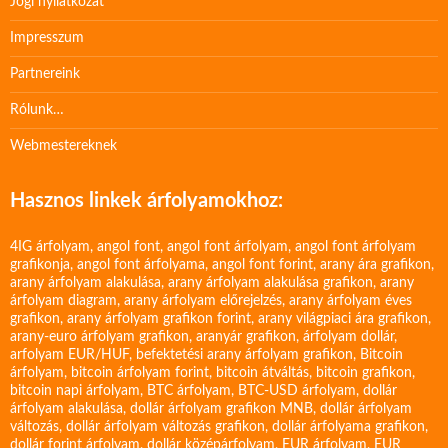
Jogi nyilatkozat
Impresszum
Partnereink
Rólunk…
Webmestereknek
Hasznos linkek árfolyamokhoz:
4IG árfolyam
,
angol font
,
angol font árfolyam
,
angol font árfolyam
grafikonja
,
angol font árfolyama
,
angol font forint
,
arany ára grafikon
,
arany árfolyam alakulása
,
arany árfolyam alakulása grafikon
,
arany
árfolyam diagram
,
arany árfolyam előrejelzés
,
arany árfolyam éves
grafikon
,
arany árfolyam grafikon forint
,
arany világpiaci ára grafikon
,
arany-euro árfolyam grafikon
,
aranyár grafikon
,
árfolyam dollár
,
arfolyam EUR/HUF
,
befektetési arany árfolyam grafikon
,
Bitcoin
árfolyam
,
bitcoin árfolyam forint
,
bitcoin átváltás
,
bitcoin grafikon
,
bitcoin napi árfolyam
,
BTC árfolyam
,
BTC-USD árfolyam
,
dollár
árfolyam alakulása
,
dollár árfolyam grafikon MNB
,
dollár árfolyam
változás
,
dollár árfolyam változás grafikon
,
dollár árfolyama grafikon
,
dollár forint árfolyam
,
dollár középárfolyam
,
EUR árfolyam
,
EUR