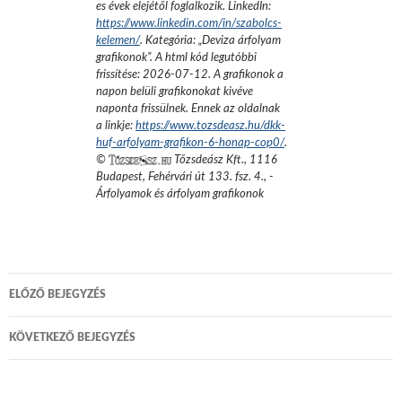
es évek elejétől foglalkozik.
LinkedIn:
https://www.linkedin.com/in/szabolcs-
kelemen/
. Kategória: „
Deviza árfolyam
grafikonok
”.
A html kód legutóbbi
frissítése:
2026-07-12
. A grafikonok a
napon belüli grafikonokat kivéve
naponta frissülnek. Ennek az oldalnak
a linkje:
https://www.tozsdeasz.hu/dkk-
huf-arfolyam-grafikon-6-honap-cop0/
.
©
Tőzsdeász Kft.
,
1116
Budapest, Fehérvári út 133. fsz. 4.
,
-
Árfolyamok és árfolyam grafikonok
Bejegyzés
ELŐZŐ BEJEGYZÉS
navigáció
KÖVETKEZŐ BEJEGYZÉS