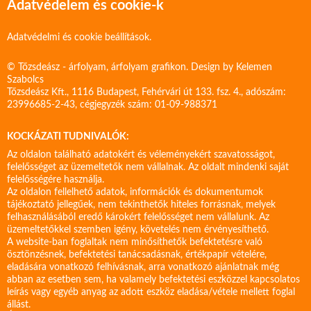
Adatvédelem és cookie-k
Adatvédelmi és cookie beállítások.
© Tőzsdeász - árfolyam, árfolyam grafikon. Design by
Kelemen
Szabolcs
Tőzsdeász Kft., 1116 Budapest, Fehérvári út 133. fsz. 4., adószám:
23996685-2-43, cégjegyzék szám: 01-09-988371
KOCKÁZATI TUDNIVALÓK:
Az oldalon található adatokért és véleményekért szavatosságot,
felelősséget az üzemeltetők nem vállalnak. Az oldalt mindenki saját
felelősségére használja.
Az oldalon fellelhető adatok, információk és dokumentumok
tájékoztató jellegűek, nem tekinthetők hiteles forrásnak, melyek
felhasználásából eredő károkért felelősséget nem vállalunk. Az
üzemeltetőkkel szemben igény, követelés nem érvényesíthető.
A website-ban foglaltak nem minősíthetők befektetésre való
ösztönzésnek, befektetési tanácsadásnak, értékpapír vételére,
eladására vonatkozó felhívásnak, arra vonatkozó ajánlatnak még
abban az esetben sem, ha valamely befektetési eszközzel kapcsolatos
leírás vagy egyéb anyag az adott eszköz eladása/vétele mellett foglal
állást.