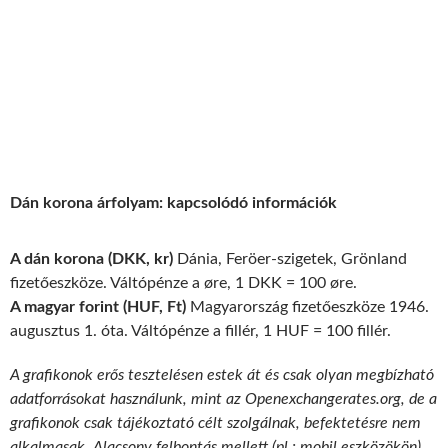
Dán korona árfolyam: kapcsolódó információk
A dán korona (DKK, kr)
Dánia, Feröer-szigetek, Grönland
fizetőeszköze. Váltópénze a øre, 1 DKK = 100 øre.
A magyar forint (HUF, Ft)
Magyarország fizetőeszköze 1946.
augusztus 1. óta. Váltópénze a fillér, 1 HUF = 100 fillér.
A grafikonok erős tesztelésen estek át és csak olyan megbízható
adatforrásokat használunk, mint az Openexchangerates.org, de a
grafikonok csak tájékoztató célt szolgálnak, befektetésre nem
alkalmasak. Alacsony felbontás mellett (pl.: mobil eszközökön)