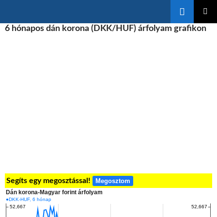
Keresés
KILÉPÉS
6 hónapos dán korona (DKK/HUF) árfolyam grafikon
ELSŐDL
A
MENÜ
TARTALOMBA
Segíts egy megosztással!
Megosztom