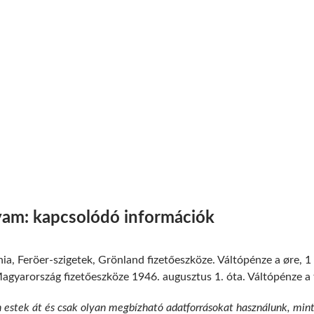
yam: kapcsolódó információk
ia, Feröer-szigetek, Grönland fizetőeszköze. Váltópénze a øre, 
gyarország fizetőeszköze 1946. augusztus 1. óta. Váltópénze a fil
n estek át és csak olyan megbízható adatforrásokat használunk, min