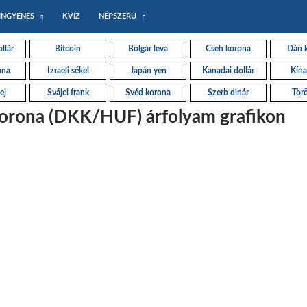
INGYENES
KVÍZ
NÉPSZERŰ
llár
Bitcoin
Bolgár leva
Cseh korona
Dán 
una
Izraeli sékel
Japán yen
Kanadai dollár
Kína
ej
Svájci frank
Svéd korona
Szerb dinár
Törö
orona (DKK/HUF) árfolyam grafikon