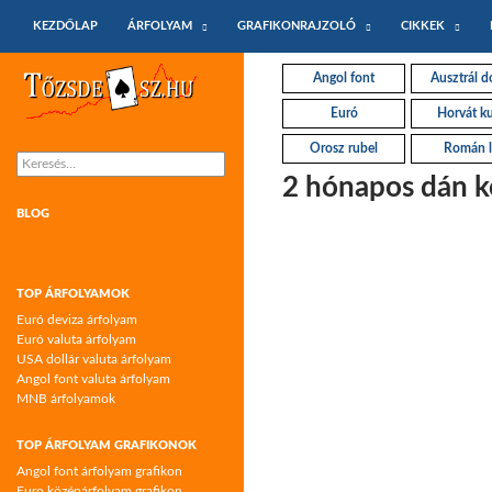
KILÉPÉS A TARTALOMBA
Keresés
KEZDŐLAP
ÁRFOLYAM
GRAFIKONRAJZOLÓ
CIKKEK
Tőzsdeász.hu – árfolyamok és árfolyam
Angol font
Ausztrál do
grafikonok
Euró
Horvát k
Orosz rubel
Román l
Keresés:
2 hónapos dán k
BLOG
TOP ÁRFOLYAMOK
Euró deviza árfolyam
Euró valuta árfolyam
USA dollár valuta árfolyam
Angol font valuta árfolyam
MNB árfolyamok
TOP ÁRFOLYAM GRAFIKONOK
Angol font árfolyam grafikon
Euro középárfolyam grafikon