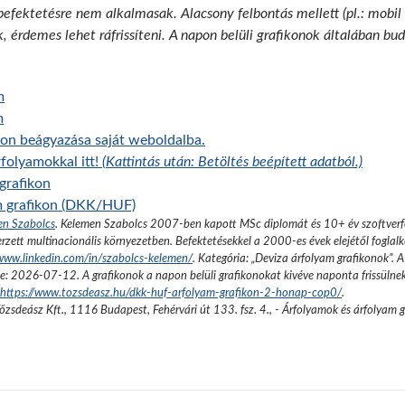
 befektetésre nem alkalmasak. Alacsony felbontás mellett (pl.: mobil
k, érdemes lehet ráfrissíteni. A napon belüli grafikonok általában b
m
m
on beágyazása saját weboldalba.
folyamokkal itt!
(Kattintás után: Betöltés beépített adatból.)
grafikon
m grafikon (DKK/HUF)
en Szabolcs
.
Kelemen Szabolcs 2007-ben kapott MSc diplomát és 10+ év szoftverfe
rzett multinacionális környezetben. Befektetésekkel a 2000-es évek elejétől foglalk
/www.linkedin.com/in/szabolcs-kelemen/
. Kategória: „
Deviza árfolyam grafikonok
”.
A
se:
2026-07-12
. A grafikonok a napon belüli grafikonokat kivéve naponta frissülne
https://www.tozsdeasz.hu/dkk-huf-arfolyam-grafikon-2-honap-cop0/
.
őzsdeász Kft.
,
1116 Budapest, Fehérvári út 133. fsz. 4.
,
- Árfolyamok és árfolyam 