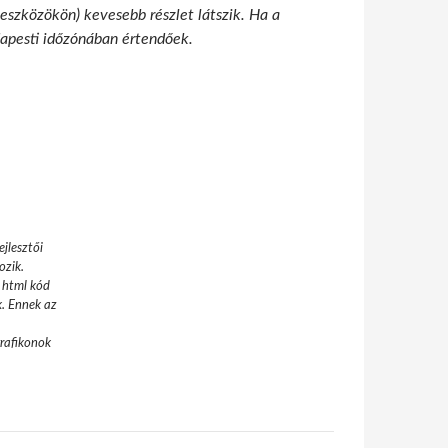
 eszközökön) kevesebb részlet látszik. Ha a
udapesti időzónában értendőek.
jlesztői
ozik.
 html kód
k. Ennek az
grafikonok