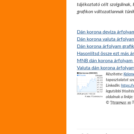
tájékoztató célt szolgálnak,
grafikon változatlannak tűni
Dán korona deviza árfolya
Dán korona valuta árfolya
Dán korona árfolyam grafik
Hasonlítsd össze ezt más ár
MNB dán korona árfolyam 
Valuta dán korona árfolya
Készítette:
Kelem
tapasztalatot sze
LinkedIn:
https:/
legutóbbi frissíté
oldalnak a linkje:
©
T
Bejegyzés