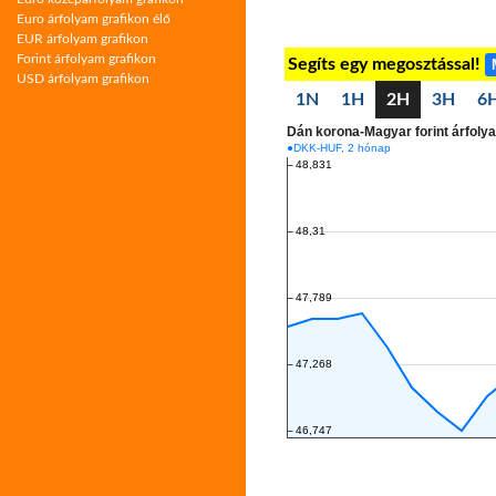
Euro árfolyam grafikon élő
EUR árfolyam grafikon
Forint árfolyam grafikon
Segíts egy megosztással!
USD árfolyam grafikon
1N
1H
2H
3H
6