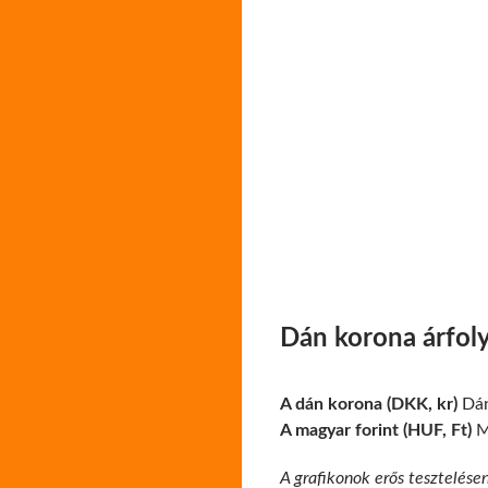
Dán korona árfol
A dán korona (DKK, kr)
Dán
A magyar forint (HUF, Ft)
Ma
A grafikonok erős tesztelése