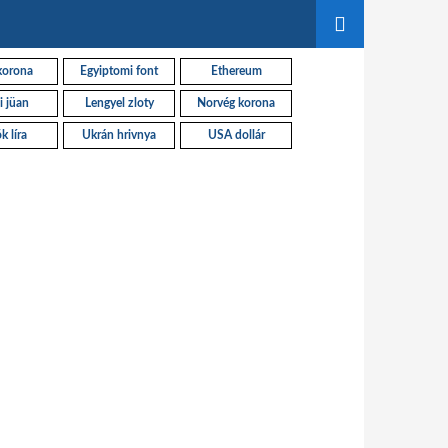
korona
Egyiptomi font
Ethereum
i jüan
Lengyel zloty
Norvég korona
k líra
Ukrán hrivnya
USA dollár