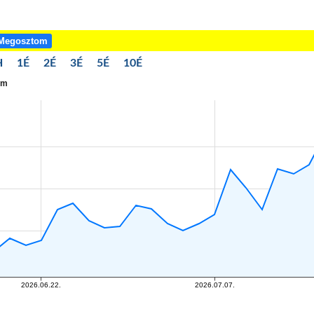
Megosztom
H
1É
2É
3É
5É
10É