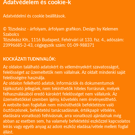
Adatvédelem és cookie-k
Adatvédelmi és cookie beállítások.
© Tőzsdeász - árfolyam, árfolyam grafikon. Design by
Kelemen
Szabolcs
Tőzsdeász Kft., 1116 Budapest, Fehérvári út 133. fsz. 4., adószám:
23996685-2-43, cégjegyzék szám: 01-09-988371
KOCKÁZATI TUDNIVALÓK:
Az oldalon található adatokért és véleményekért szavatosságot,
felelősséget az üzemeltetők nem vállalnak. Az oldalt mindenki saját
felelősségére használja.
Az oldalon fellelhető adatok, információk és dokumentumok
tájékoztató jellegűek, nem tekinthetők hiteles forrásnak, melyek
felhasználásából eredő károkért felelősséget nem vállalunk. Az
üzemeltetőkkel szemben igény, követelés nem érvényesíthető.
A website-ban foglaltak nem minősíthetők befektetésre való
ösztönzésnek, befektetési tanácsadásnak, értékpapír vételére,
eladására vonatkozó felhívásnak, arra vonatkozó ajánlatnak még
abban az esetben sem, ha valamely befektetési eszközzel kapcsolatos
leírás vagy egyéb anyag az adott eszköz eladása/vétele mellett foglal
állást.