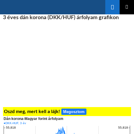
Keresés
KILÉPÉS
3 éves dán korona (DKK/HUF) árfolyam grafikon
ELSŐDL
A
MENÜ
TARTALOMBA
Oszd meg, mert kell a lájk!
Megosztom