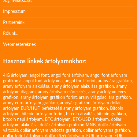
Jogi nyilatkozat
Impresszum
Partnereink
Rólunk…
Webmestereknek
Hasznos linkek árfolyamokhoz:
4IG árfolyam
,
angol font
,
angol font árfolyam
,
angol font árfolyam
grafikonja
,
angol font árfolyama
,
angol font forint
,
arany ára grafikon
,
arany árfolyam alakulása
,
arany árfolyam alakulása grafikon
,
arany
árfolyam diagram
,
arany árfolyam előrejelzés
,
arany árfolyam éves
grafikon
,
arany árfolyam grafikon forint
,
arany világpiaci ára grafikon
,
arany-euro árfolyam grafikon
,
aranyár grafikon
,
árfolyam dollár
,
arfolyam EUR/HUF
,
befektetési arany árfolyam grafikon
,
Bitcoin
árfolyam
,
bitcoin árfolyam forint
,
bitcoin átváltás
,
bitcoin grafikon
,
bitcoin napi árfolyam
,
BTC árfolyam
,
BTC-USD árfolyam
,
dollár
árfolyam alakulása
,
dollár árfolyam grafikon MNB
,
dollár árfolyam
változás
,
dollár árfolyam változás grafikon
,
dollár árfolyama grafikon
,
dollár forint árfolyam
,
dollár középárfolyam
,
EUR árfolyam
,
EUR