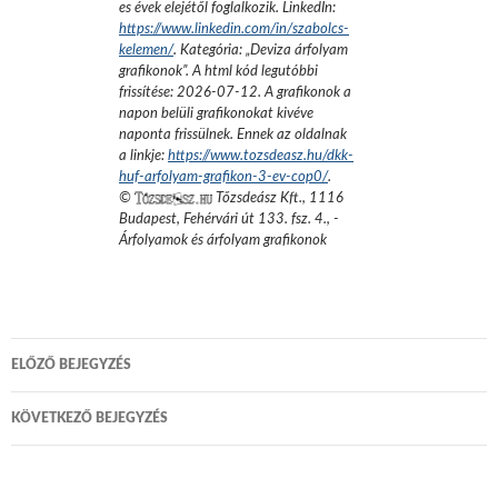
es évek elejétől foglalkozik.
LinkedIn:
https://www.linkedin.com/in/szabolcs-
kelemen/
. Kategória: „
Deviza árfolyam
grafikonok
”.
A html kód legutóbbi
frissítése:
2026-07-12
. A grafikonok a
napon belüli grafikonokat kivéve
naponta frissülnek. Ennek az oldalnak
a linkje:
https://www.tozsdeasz.hu/dkk-
huf-arfolyam-grafikon-3-ev-cop0/
.
©
Tőzsdeász Kft.
,
1116
Budapest, Fehérvári út 133. fsz. 4.
,
-
Árfolyamok és árfolyam grafikonok
Bejegyzés
ELŐZŐ BEJEGYZÉS
navigáció
KÖVETKEZŐ BEJEGYZÉS