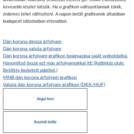
kevesebb részlet látszik. Ha a grafikon változatlannak tűnik,
érdemes lehet ráfrissíteni. A napon belüli grafikonok általában
budapesti időzónában értendőek.
Dán korona deviza árfolyam
Dán korona valuta árfolyam
Dán korona árfolyam grafikon beágyazása saját weboldalba.
Hasonlítsd össze ezt más árfolyamokkal itt!
(Kattintás után:
Betöltés beépített adatból.)
MNB dán korona árfolyam grafikon
Valuta dán korona árfolyam grafikon (DKK/HUF)
Angol font
Ausztrál dollár