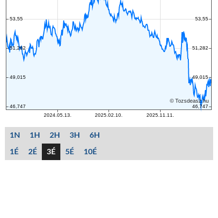
1N
1H
2H
3H
6H
1É
2É
3É
5É
10É