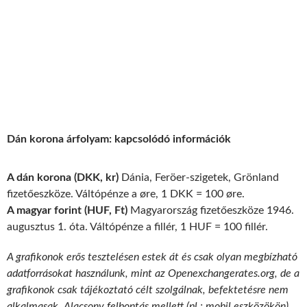
Dán korona árfolyam: kapcsolódó információk
A dán korona (DKK, kr)
Dánia, Feröer-szigetek, Grönland
fizetőeszköze. Váltópénze a øre, 1 DKK = 100 øre.
A magyar forint (HUF, Ft)
Magyarország fizetőeszköze 1946.
augusztus 1. óta. Váltópénze a fillér, 1 HUF = 100 fillér.
A grafikonok erős tesztelésen estek át és csak olyan megbízható
adatforrásokat használunk, mint az Openexchangerates.org, de a
grafikonok csak tájékoztató célt szolgálnak, befektetésre nem
alkalmasak. Alacsony felbontás mellett (pl.: mobil eszközökön)