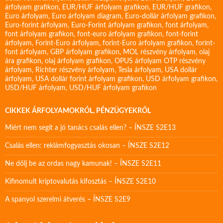
árfolyam grafikon
,
EUR/HUF árfolyam grafikon
,
EUR/HUF grafikon
,
Euro árfolyam
,
Euro árfolyam diagram
,
Euro-dollár árfolyam grafikon
,
Euro-forint árfolyam
,
Euro-Forint árfolyam grafikon
,
font árfolyam
,
font árfolyam grafikon
,
font-euro árfolyam grafikon
,
font-forint
árfolyam
,
Forint-Euro árfolyam
,
forint-Euro árfolyam grafikon
,
forint-
font árfolyam
,
GBP árfolyam grafikon
,
MOL részvény árfolyam
,
olaj
ára grafikon
,
olaj árfolyam grafikon
,
OPUS árfolyam
OTP részvény
árfolyam
,
Richter részvény árfolyam
,
Tesla árfolyam
,
USA dollár
árfolyam
,
USA dollár forint árfolyam grafikon
,
USD árfolyam grafikon
,
USD/HUF árfolyam
,
USD/HUF árfolyam grafikon
CIKKEK ÁRFOLYAMOKRÓL, PÉNZÜGYEKRŐL
Miért nem segít a jó tanács csalás ellen? – ÍNSZE S2E13
Csalás ellen: reklámfogyasztás okosan – ÍNSZE S2E12
Ne dőlj be az ordas nagy kamunak! – ÍNSZE S2E11
Kifinomult kriptovalutás kifosztás – ÍNSZE S2E10
A spanyol szerelmi átverés – ÍNSZE S2E9