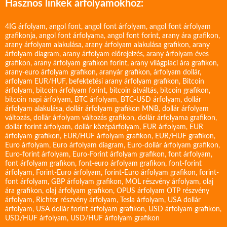
Hasznos linkek árfolyamokhoz:
4IG árfolyam
,
angol font
,
angol font árfolyam
,
angol font árfolyam
grafikonja
,
angol font árfolyama
,
angol font forint
,
arany ára grafikon
,
arany árfolyam alakulása
,
arany árfolyam alakulása grafikon
,
arany
árfolyam diagram
,
arany árfolyam előrejelzés
,
arany árfolyam éves
grafikon
,
arany árfolyam grafikon forint
,
arany világpiaci ára grafikon
,
arany-euro árfolyam grafikon
,
aranyár grafikon
,
árfolyam dollár
,
arfolyam EUR/HUF
,
befektetési arany árfolyam grafikon
,
Bitcoin
árfolyam
,
bitcoin árfolyam forint
,
bitcoin átváltás
,
bitcoin grafikon
,
bitcoin napi árfolyam
,
BTC árfolyam
,
BTC-USD árfolyam
,
dollár
árfolyam alakulása
,
dollár árfolyam grafikon MNB
,
dollár árfolyam
változás
,
dollár árfolyam változás grafikon
,
dollár árfolyama grafikon
,
dollár forint árfolyam
,
dollár középárfolyam
,
EUR árfolyam
,
EUR
árfolyam grafikon
,
EUR/HUF árfolyam grafikon
,
EUR/HUF grafikon
,
Euro árfolyam
,
Euro árfolyam diagram
,
Euro-dollár árfolyam grafikon
,
Euro-forint árfolyam
,
Euro-Forint árfolyam grafikon
,
font árfolyam
,
font árfolyam grafikon
,
font-euro árfolyam grafikon
,
font-forint
árfolyam
,
Forint-Euro árfolyam
,
forint-Euro árfolyam grafikon
,
forint-
font árfolyam
,
GBP árfolyam grafikon
,
MOL részvény árfolyam
,
olaj
ára grafikon
,
olaj árfolyam grafikon
,
OPUS árfolyam
OTP részvény
árfolyam
,
Richter részvény árfolyam
,
Tesla árfolyam
,
USA dollár
árfolyam
,
USA dollár forint árfolyam grafikon
,
USD árfolyam grafikon
,
USD/HUF árfolyam
,
USD/HUF árfolyam grafikon