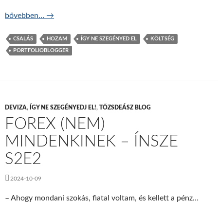
Kezdők csak a halállal nyerhetnek? – ÍNSZE S2E3
bővebben…
→
CSALÁS
HOZAM
ÍGY NE SZEGÉNYED EL
KÖLTSÉG
PORTFOLIOBLOGGER
DEVIZA
,
ÍGY NE SZEGÉNYEDJ EL!
,
TŐZSDEÁSZ BLOG
FOREX (NEM)
MINDENKINEK – ÍNSZE
S2E2
2024-10-09
– Ahogy mondani szokás, fiatal voltam, és kellett a pénz…