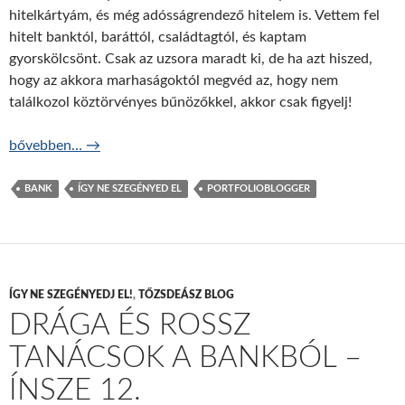
hitelkártyám, és még adósságrendező hitelem is. Vettem fel
hitelt banktól, baráttól, családtagtól, és kaptam
gyorskölcsönt. Csak az uzsora maradt ki, de ha azt hiszed,
hogy az akkora marhaságoktól megvéd az, hogy nem
találkozol köztörvényes bűnözőkkel, akkor csak figyelj!
Nagyon rossz okok hitelfelvételre – ÍNSZE 13.
bővebben…
→
BANK
ÍGY NE SZEGÉNYED EL
PORTFOLIOBLOGGER
ÍGY NE SZEGÉNYEDJ EL!
,
TŐZSDEÁSZ BLOG
DRÁGA ÉS ROSSZ
TANÁCSOK A BANKBÓL –
ÍNSZE 12.