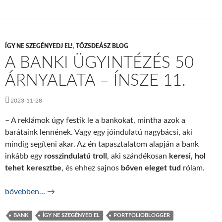
ÍGY NE SZEGÉNYEDJ EL!
,
TŐZSDEÁSZ BLOG
A BANKI ÜGYINTÉZÉS 50
ÁRNYALATA – ÍNSZE 11.
2023-11-28
– A reklámok úgy festik le a bankokat, mintha azok a
barátaink lennének. Vagy egy jóindulatú nagybácsi, aki
mindig segíteni akar. Az én tapasztalatom alapján a bank
inkább egy
rosszindulatú troll
, aki szándékosan
keresi, hol
tehet keresztbe
, és ehhez sajnos
bőven eleget tud
rólam.
A banki ügyintézés 50 árnyalata – ÍNSZE 11.
bővebben…
→
BANK
ÍGY NE SZEGÉNYED EL
PORTFOLIOBLOGGER