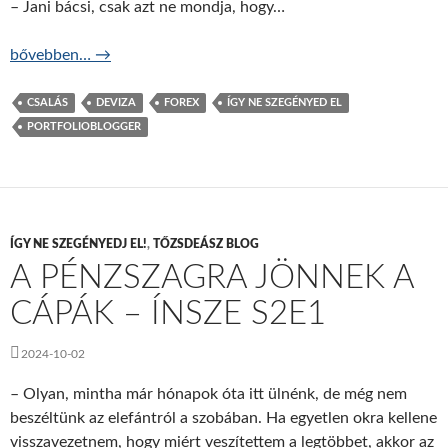
– Jani bácsi, csak azt ne mondja, hogy…
Forex (nem) mindenkinek – ÍNSZE S2E2
bővebben…
→
CSALÁS
DEVIZA
FOREX
ÍGY NE SZEGÉNYED EL
PORTFOLIOBLOGGER
ÍGY NE SZEGÉNYEDJ EL!
,
TŐZSDEÁSZ BLOG
A PÉNZSZAGRA JÖNNEK A
CÁPÁK – ÍNSZE S2E1
2024-10-02
– Olyan, mintha már hónapok óta itt ülnénk, de még nem
beszéltünk az elefántról a szobában. Ha egyetlen okra kellene
visszavezetnem, hogy miért veszítettem a legtöbbet, akkor az