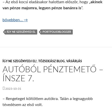
– Az első kocsi eladásakor halottam először, hogy „
akinek
van pénze majomra, legyen pénze banánra is
”.
Ezért nem tudni, mennyibe fáj a kocsi? – ÍNSZE 8.
bővebben…
→
ÍGY NE SZEGÉNYED EL
PORTFOLIOBLOGGER
ÍGY NE SZEGÉNYEDJ EL!
,
TŐZSDEÁSZ BLOG
,
VÁSÁRLÁS
AUTÓBÓL PÉNZTEMETŐ –
ÍNSZE 7.
2023-10-31
– Rengeteget költöttem autókra. Talán a legnagyobb
tévedésem az első volt.