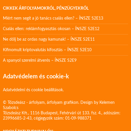
CIKKEK ÁRFOLYAMOKRÓL, PÉNZÜGYEKRŐL
Miért nem segít a jó tanács csalás ellen? – ÍNSZE S2E13
Csalás ellen: reklámfogyasztás okosan – ÍNSZE S2E12
Ne dőlj be az ordas nagy kamunak! – ÍNSZE S2E11
Kifinomult kriptovalutás kifosztás – ÍNSZE S2E10
A spanyol szerelmi átverés – ÍNSZE S2E9
Adatvédelem és cookie-k
Adatvédelmi és cookie beállítások.
© Tőzsdeász - árfolyam, árfolyam grafikon. Design by
Kelemen
Szabolcs
Tőzsdeász Kft., 1116 Budapest, Fehérvári út 133. fsz. 4., adószám:
23996685-2-43, cégjegyzék szám: 01-09-988371