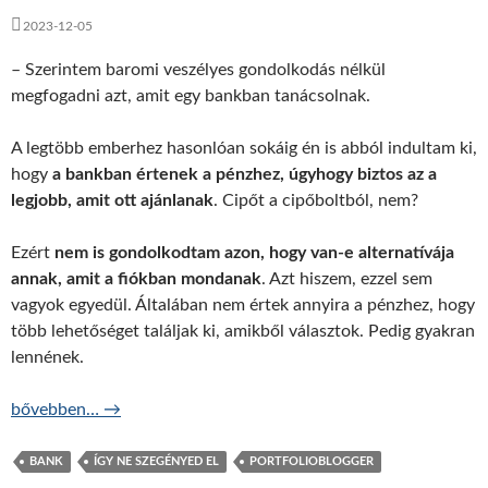
2023-12-05
– Szerintem baromi veszélyes gondolkodás nélkül
megfogadni azt, amit egy bankban tanácsolnak.
A legtöbb emberhez hasonlóan sokáig én is abból indultam ki,
hogy
a bankban értenek a pénzhez, úgyhogy biztos az a
legjobb, amit ott ajánlanak
. Cipőt a cipőboltból, nem?
Ezért
nem is gondolkodtam azon, hogy van-e alternatívája
annak, amit a fiókban mondanak
. Azt hiszem, ezzel sem
vagyok egyedül. Általában nem értek annyira a pénzhez, hogy
több lehetőséget találjak ki, amikből választok. Pedig gyakran
lennének.
Drága és rossz tanácsok a bankból – ÍNSZE 12.
bővebben…
→
BANK
ÍGY NE SZEGÉNYED EL
PORTFOLIOBLOGGER