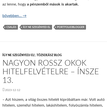
az lenne, hogy
a pénzemből mások is akartak.
A pénzszagra jönnek a cápák – ÍNSZE S2E1
bővebben…
→
CSALÁS
ÍGY NE SZEGÉNYED EL
PORTFOLIOBLOGGER
ÍGY NE SZEGÉNYEDJ EL!
,
TŐZSDEÁSZ BLOG
NAGYON ROSSZ OKOK
HITELFELVÉTELRE – ÍNSZE
13.
2023-12-12
– Azt hiszem, a világ összes hitelét kipróbáltam már. Volt autó
hitelem, személyi hitelem, lakáshitelem, folyószámla hitelem,