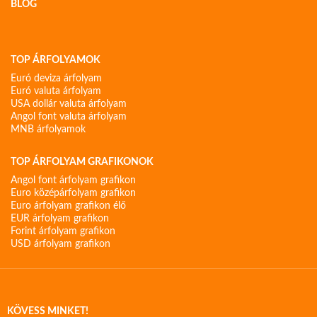
BLOG
TOP ÁRFOLYAMOK
Euró deviza árfolyam
Euró valuta árfolyam
USA dollár valuta árfolyam
Angol font valuta árfolyam
MNB árfolyamok
TOP ÁRFOLYAM GRAFIKONOK
Angol font árfolyam grafikon
Euro középárfolyam grafikon
Euro árfolyam grafikon élő
EUR árfolyam grafikon
Forint árfolyam grafikon
USD árfolyam grafikon
KÖVESS MINKET!