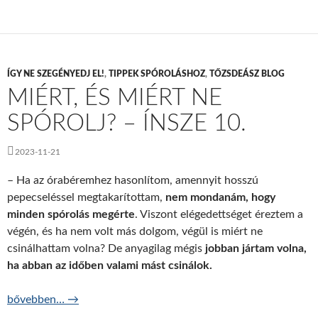
ÍGY NE SZEGÉNYEDJ EL!
,
TIPPEK SPÓROLÁSHOZ
,
TŐZSDEÁSZ BLOG
MIÉRT, ÉS MIÉRT NE
SPÓROLJ? – ÍNSZE 10.
2023-11-21
– Ha az órabéremhez hasonlítom, amennyit hosszú
pepecseléssel megtakarítottam,
nem mondanám, hogy
minden spórolás megérte
. Viszont elégedettséget éreztem a
végén, és ha nem volt más dolgom, végül is miért ne
csinálhattam volna? De anyagilag mégis
jobban jártam volna,
ha abban az időben valami mást csinálok.
Miért, és miért ne spórolj? – ÍNSZE 10.
bővebben…
→