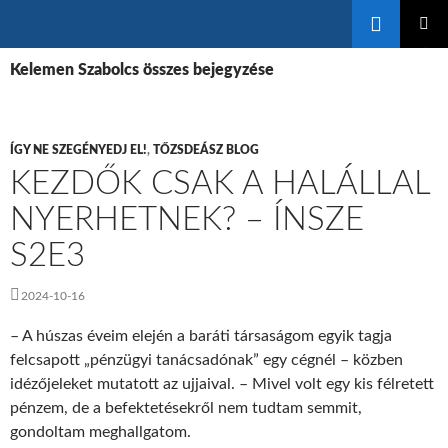
Keresés
KILÉPÉS
ELSŐDL
A
Kelemen Szabolcs összes bejegyzése
MENÜ
TARTALOMBA
ÍGY NE SZEGÉNYEDJ EL!
,
TŐZSDEÁSZ BLOG
KEZDŐK CSAK A HALÁLLAL
NYERHETNEK? – ÍNSZE
S2E3
2024-10-16
– A húszas éveim elején a baráti társaságom egyik tagja
felcsapott „pénzügyi tanácsadónak” egy cégnél – közben
idézőjeleket mutatott az ujjaival. – Mivel volt egy kis félretett
pénzem, de a befektetésekről nem tudtam semmit,
gondoltam meghallgatom.