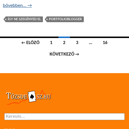
Autóból pénztemető – ÍNSZE 7.
bővebben…
→
ÍGY NE SZEGÉNYED EL
PORTFOLIOBLOGGER
Bejegyzések
← ELŐZŐ
1
2
3
…
16
navigációja
KÖVETKEZŐ →
Keresés: