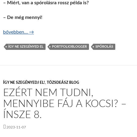
– Miért, van a spórolásra rossz példa is?
– De még mennyi!
Spórolásos önbecsapások – ÍNSZE 9.
bővebben…
→
ÍGY NE SZEGÉNYED EL
PORTFOLIOBLOGGER
SPÓROLÁS
ÍGY NE SZEGÉNYEDJ EL!
,
TŐZSDEÁSZ BLOG
EZÉRT NEM TUDNI,
MENNYIBE FÁJ A KOCSI? –
ÍNSZE 8.
2023-11-07